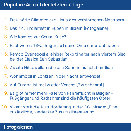
Populäre Artikel der letzten 7 Tage
06.08.2026 - 14:51 von Ostbelgien Direkt zu
Zurück an den Rhein: Hendrich wechselt zum 1. FC Köln
06.08.2026 - 14:46 von Hugo Egon Bernhard von Sinnen zu
Frau hörte Stimmen aus Haus des verstorbenen Nachbarn
Frau hörte Stimmen aus Haus des verstorbenen Nachbarn
Das 44. Tirolerfest in Eupen in Bildern [Fotogalerie]
06.08.2026 - 14:44 von Coralie zu
Wie kam es zur Ceuta-Krise?
Zweite Hitzewelle in diesem Sommer ist jetzt amtlich
Eschweiler: 16-Jähriger soll seine Oma ermordet haben
06.08.2026 - 14:41 von Coralie zu
Zweite Hitzewelle in diesem Sommer ist jetzt amtlich
Remco Evenepoel alleiniger Rekordhalter nach viertem Sieg
bei der Clasica San Sebastián
06.08.2026 - 14:26 von Hugo Egon Bernhard von Sinnen zu
Zweite Hitzewelle in diesem Sommer ist jetzt amtlich
Zweite Hitzewelle in diesem Sommer ist jetzt amtlich
06.08.2026 - 14:11 von Dax zu
Wohnmobil in Lontzen in der Nacht entwendet
Zweite Hitzewelle in diesem Sommer ist jetzt amtlich
Auf Europa ist mal wieder Verlass [Zwischenruf]
06.08.2026 - 14:11 von Wolfgang zu
Es gibt mmer mehr Fälle von Fahrerflucht in Belgien –
Zurück an den Rhein: Hendrich wechselt zum 1. FC Köln
Fußgänger und Radfahrer sind die häufigsten Opfer
06.08.2026 - 13:59 von Chips zu
Vivant stellt die Kulturförderung in der DG infrage: „Eine
Wasserstand des Rheins in NRW so niedrig wie noch nie
zusätzliche, verdeckte Zusatzalimentierung“
06.08.2026 - 13:53 von Frage an den Hondsjong zu
Zweite Hitzewelle in diesem Sommer ist jetzt amtlich
Fotogalerien