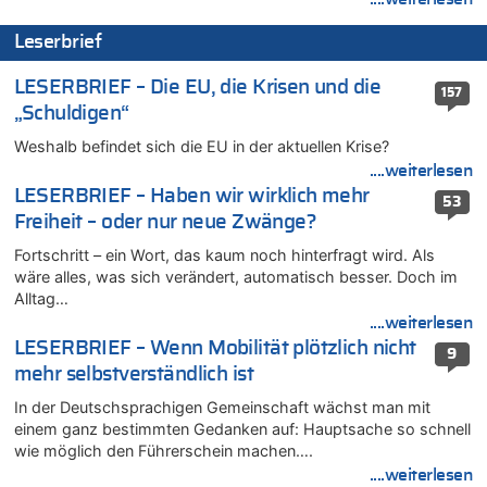
06.08.2026 - 12:13 von Hugo Egon Bernhard von Sinnen zu
Leserbrief
Zweite Hitzewelle in diesem Sommer ist jetzt amtlich
06.08.2026 - 12:08 von Medium zu
LESERBRIEF – Die EU, die Krisen und die
157
Frau hörte Stimmen aus Haus des verstorbenen Nachbarn
„Schuldigen“
06.08.2026 - 11:52 von Hubert F. zu
Weshalb befindet sich die EU in der aktuellen Krise?
Zweite Hitzewelle in diesem Sommer ist jetzt amtlich
....weiterlesen
06.08.2026 - 11:46 von Ermitler zu
LESERBRIEF – Haben wir wirklich mehr
53
Zweite Hitzewelle in diesem Sommer ist jetzt amtlich
Freiheit – oder nur neue Zwänge?
06.08.2026 - 11:42 von Willi Müller zu
Fortschritt – ein Wort, das kaum noch hinterfragt wird. Als
Eschweiler: 16-Jähriger soll seine Oma ermordet haben
wäre alles, was sich verändert, automatisch besser. Doch im
06.08.2026 - 11:35 von ne Hondsjong zu
Alltag…
Zweite Hitzewelle in diesem Sommer ist jetzt amtlich
....weiterlesen
06.08.2026 - 11:11 von Dax zu
LESERBRIEF – Wenn Mobilität plötzlich nicht
9
Wie kam es zur Ceuta-Krise?
mehr selbstverständlich ist
06.08.2026 - 10:39 von Mungo zu
In der Deutschsprachigen Gemeinschaft wächst man mit
Wasserstand des Rheins in NRW so niedrig wie noch nie
einem ganz bestimmten Gedanken auf: Hauptsache so schnell
06.08.2026 - 10:34 von Ostbelgien Direkt zu
wie möglich den Führerschein machen….
Tessa Wullaert knackt die 100-Tore-Marke für die Red Flames
....weiterlesen