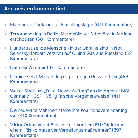
06.08.2026 - 10:20 von Dax zu
Zweite Hitzewelle in diesem Sommer ist jetzt amtlich
Am meisten kommentiert
06.08.2026 - 10:18 von Dax zu
Wasserstand des Rheins in NRW so niedrig wie noch nie
Elsenborn: Container für Flüchtlingslager (671 Kommentare)
06.08.2026 - 10:17 von Richtig zu
Terroranschlag in Berlin: Mutmaßlicher Attentäter in Mailand
Wasserstand des Rheins in NRW so niedrig wie noch nie
erschossen (581 Kommentare)
06.08.2026 - 10:16 von Dax zu
Hunderttausende Menschen in der Ukraine sind in Not –
Selenskyj fordert Verzicht auf Öl und Gas aus Russland (521
Wasserstand des Rheins in NRW so niedrig wie noch nie
Kommentare)
06.08.2026 - 10:09 von Dax zu
Nathalie Wimmer (474 Kommentare)
Zweite Hitzewelle in diesem Sommer ist jetzt amtlich
06.08.2026 - 10:02 von Soso zu
Ukraine setzt Marschflugkörper gegen Russland ein (456
Kommentare)
Aachen ab 11. August wieder Mekka des Pferdesports –
Belgien setzt bei Reit-WM auf starke Springreiter
Weiter Streit um „Fake-News-Auftrag“ an die Agentur MSL
Germany – CSP: „Völlig falsche Vorgehensweise“ (411
06.08.2026 - 09:22 von Zuhörer zu
Kommentare)
Wasserstand des Rheins in NRW so niedrig wie noch nie
Die neue-alte Mehrheit stellte ihre Koalitionsvereinbarung
06.08.2026 - 09:13 von 5/11 zu
vor (410 Kommentare)
Wasserstand des Rheins in NRW so niedrig wie noch nie
Viktor Orban warnt Belgien kurz vor dem EU-Gipfel vor
06.08.2026 - 09:05 von 5/11 zu
einem „Risiko massiver Vergeltungsmaßnahmen“ (397
Mehrere Menschen in Londons City niedergestochen
Kommentare)