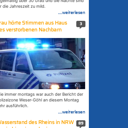
egelmäßig über 30 Grad und die Nächte sind
r die Jahreszeit zu mild.
....weiterlesen
rau hörte Stimmen aus Haus
3
es verstorbenen Nachbarn
ie immer montags war auch der Bericht der
olizeizone Weser-Göhl an diesem Montag
ehr ausführlich.
....weiterlesen
asserstand des Rheins in NRW
89