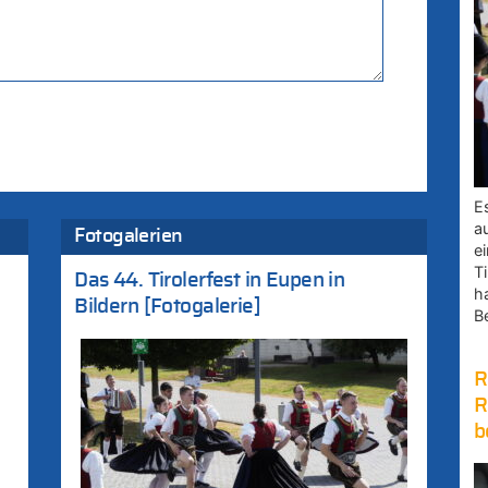
E
a
Fotogalerien
e
Ti
Das 44. Tirolerfest in Eupen in
h
Bildern [Fotogalerie]
B
R
R
b