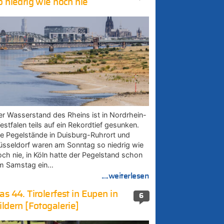
o niedrig wie noch nie
er Wasserstand des Rheins ist in Nordrhein-
estfalen teils auf ein Rekordtief gesunken.
ie Pegelstände in Duisburg-Ruhrort und
üsseldorf waren am Sonntag so niedrig wie
och nie, in Köln hatte der Pegelstand schon
m Samstag ein…
....weiterlesen
as 44. Tirolerfest in Eupen in
6
ildern [Fotogalerie]