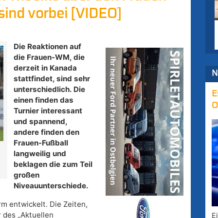
 sind vorbei [VIDEO]
Die Reaktionen auf
die Frauen-WM, die
derzeit in Kanada
N
stattfindet, sind sehr
unterschiedlich. Die
E
einen finden das
O
Turnier interessant
und spannend,
andere finden den
Frauen-Fußball
langweilig und
beklagen die zum Teil
großen
Niveauunterschiede.
rm entwickelt. Die Zeiten,
 des „Aktuellen
E