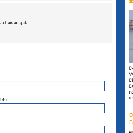
s
de beides gut.
D
W
D
D
n
a
ich)
D
B