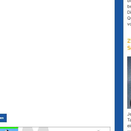
bl
b
D
Q
v
Z
S
Je
en
T
e