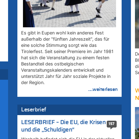
Es gibt in Eupen wohl kein anderes Fest
außerhalb der "fünften Jahreszeit", das für
eine solche Stimmung sorgt wie das
Tirolerfest. Seit seiner Premiere im Jahr 1981
D
hat sich die Veranstaltung zu einem festen
B
Bestandteil des ostbelgischen
d
Veranstaltungskalenders entwickelt und
S
unterstützt Jahr für Jahr soziale Projekte in
der Region.
....weiterlesen
W
N
Leserbrief
uf
LESERBRIEF – Die EU, die Krisen
157
und die „Schuldigen“