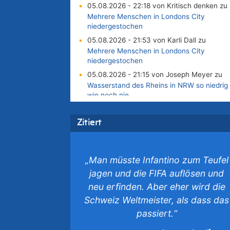
05.08.2026 - 22:18 von Kritisch denken zu
Mehrere Menschen in Londons City
niedergestochen
05.08.2026 - 21:53 von Karli Dall zu
Mehrere Menschen in Londons City
niedergestochen
05.08.2026 - 21:15 von Joseph Meyer zu
Wasserstand des Rheins in NRW so niedrig
wie noch nie
05.08.2026 - 21:10 von Ahja zu
Wasserstand des Rheins in NRW so niedrig
Zitiert
wie noch nie
05.08.2026 - 21:05 von Oberstes
Kommentargremium zu
„Man müsste Infantino zum Teufel
Wie kam es zur Ceuta-Krise?
jagen und die FIFA auflösen und
05.08.2026 - 20:50 von Tierexperte zu
neu erfinden. Aber eher wird die
Aachen ab 11. August wieder Mekka des
Schweiz Weltmeister, als dass das
Pferdesports – Belgien setzt bei Reit-WM a
starke Springreiter
passiert.“
05.08.2026 - 20:38 von Willi Müller zu