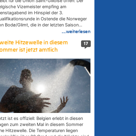
eibt für die Union Saint-Gilloise offen: Der
elgische Vizemeister empfing am
ienstagabend im Hinspiel der 3.
ualifikationsrunde in Ostende die Norweger
on Bodø/Glimt, die in der letzten Saison…
....weiterlesen
weite Hitzewelle in diesem
17
ommer ist jetzt amtlich
tzt ist es offiziell: Belgien erlebt in diesen
agen zum zweiten Mal in diesem Sommer
ine Hitzewelle. Die Temperaturen liegen