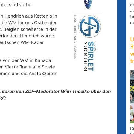
s
te, sind vorbei.
J
in Hendrich aus Kettenis in
t
m
die WM für uns Ostbelgier
st. Belgien scheiterte in der
erlanden. Hendrich wurde
U
 deutschen WM-Kader
3
v
s von der WM in Kanada
t
 Viertelfinale alle Spiele
ehmen und die Anstoßzeiten
ntaren von ZDF-Moderator Wim Thoelke über den
o“:
D