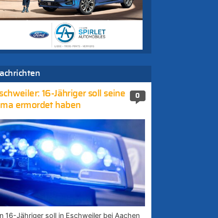
achrichten
schweiler: 16-Jähriger soll seine
0
ma ermordet haben
in 16-Jähriger soll in Eschweiler bei Aachen