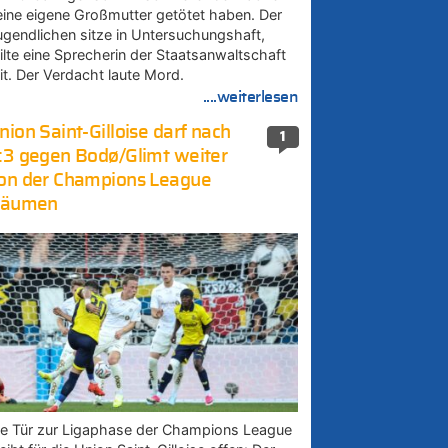
eine eigene Großmutter getötet haben. Der
ugendlichen sitze in Untersuchungshaft,
eilte eine Sprecherin der Staatsanwaltschaft
it. Der Verdacht laute Mord.
....weiterlesen
nion Saint-Gilloise darf nach
1
:3 gegen Bodø/Glimt weiter
on der Champions League
räumen
ie Tür zur Ligaphase der Champions League