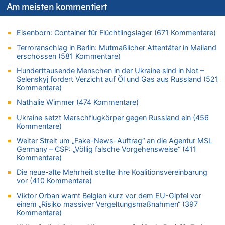
Zweite Hitzewelle in diesem Sommer ist jetzt amtlich
Am meisten kommentiert
06.08.2026 - 10:18 von Dax zu
Wasserstand des Rheins in NRW so niedrig wie noch nie
Elsenborn: Container für Flüchtlingslager (671 Kommentare)
06.08.2026 - 10:17 von Richtig zu
Terroranschlag in Berlin: Mutmaßlicher Attentäter in Mailand
Wasserstand des Rheins in NRW so niedrig wie noch nie
erschossen (581 Kommentare)
06.08.2026 - 10:16 von Dax zu
Hunderttausende Menschen in der Ukraine sind in Not –
Selenskyj fordert Verzicht auf Öl und Gas aus Russland (521
Wasserstand des Rheins in NRW so niedrig wie noch nie
Kommentare)
06.08.2026 - 10:09 von Dax zu
Nathalie Wimmer (474 Kommentare)
Zweite Hitzewelle in diesem Sommer ist jetzt amtlich
06.08.2026 - 10:02 von Soso zu
Ukraine setzt Marschflugkörper gegen Russland ein (456
Kommentare)
Aachen ab 11. August wieder Mekka des Pferdesports –
Belgien setzt bei Reit-WM auf starke Springreiter
Weiter Streit um „Fake-News-Auftrag“ an die Agentur MSL
Germany – CSP: „Völlig falsche Vorgehensweise“ (411
06.08.2026 - 09:22 von Zuhörer zu
Kommentare)
Wasserstand des Rheins in NRW so niedrig wie noch nie
Die neue-alte Mehrheit stellte ihre Koalitionsvereinbarung
06.08.2026 - 09:13 von 5/11 zu
vor (410 Kommentare)
Wasserstand des Rheins in NRW so niedrig wie noch nie
Viktor Orban warnt Belgien kurz vor dem EU-Gipfel vor
06.08.2026 - 09:05 von 5/11 zu
einem „Risiko massiver Vergeltungsmaßnahmen“ (397
Mehrere Menschen in Londons City niedergestochen
Kommentare)
06.08.2026 - 08:39 von Eifel_er zu