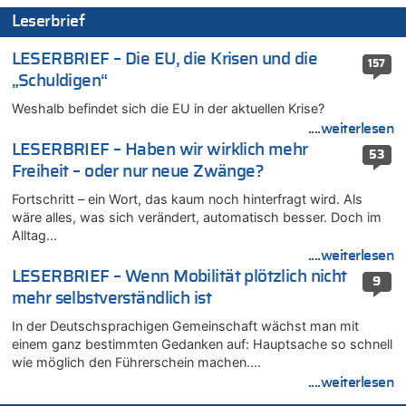
06.08.2026 - 12:13 von Hugo Egon Bernhard von Sinnen zu
Leserbrief
Zweite Hitzewelle in diesem Sommer ist jetzt amtlich
06.08.2026 - 12:08 von Medium zu
LESERBRIEF – Die EU, die Krisen und die
157
Frau hörte Stimmen aus Haus des verstorbenen Nachbarn
„Schuldigen“
06.08.2026 - 11:52 von Hubert F. zu
Weshalb befindet sich die EU in der aktuellen Krise?
Zweite Hitzewelle in diesem Sommer ist jetzt amtlich
....weiterlesen
06.08.2026 - 11:46 von Ermitler zu
LESERBRIEF – Haben wir wirklich mehr
53
Zweite Hitzewelle in diesem Sommer ist jetzt amtlich
Freiheit – oder nur neue Zwänge?
06.08.2026 - 11:42 von Willi Müller zu
Fortschritt – ein Wort, das kaum noch hinterfragt wird. Als
Eschweiler: 16-Jähriger soll seine Oma ermordet haben
wäre alles, was sich verändert, automatisch besser. Doch im
06.08.2026 - 11:35 von ne Hondsjong zu
Alltag…
Zweite Hitzewelle in diesem Sommer ist jetzt amtlich
....weiterlesen
06.08.2026 - 11:11 von Dax zu
LESERBRIEF – Wenn Mobilität plötzlich nicht
9
Wie kam es zur Ceuta-Krise?
mehr selbstverständlich ist
06.08.2026 - 10:39 von Mungo zu
In der Deutschsprachigen Gemeinschaft wächst man mit
Wasserstand des Rheins in NRW so niedrig wie noch nie
einem ganz bestimmten Gedanken auf: Hauptsache so schnell
06.08.2026 - 10:34 von Ostbelgien Direkt zu
wie möglich den Führerschein machen….
Tessa Wullaert knackt die 100-Tore-Marke für die Red Flames
....weiterlesen
06.08.2026 - 10:20 von Dax zu