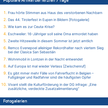
Populäre Artikel der letzten 7 Tage
06.08.2026 - 14:51 von Ostbelgien Direkt zu
Zurück an den Rhein: Hendrich wechselt zum 1. FC Köln
06.08.2026 - 14:46 von Hugo Egon Bernhard von Sinnen zu
Frau hörte Stimmen aus Haus des verstorbenen Nachbarn
Frau hörte Stimmen aus Haus des verstorbenen Nachbarn
Das 44. Tirolerfest in Eupen in Bildern [Fotogalerie]
06.08.2026 - 14:44 von Coralie zu
Wie kam es zur Ceuta-Krise?
Zweite Hitzewelle in diesem Sommer ist jetzt amtlich
Eschweiler: 16-Jähriger soll seine Oma ermordet haben
06.08.2026 - 14:41 von Coralie zu
Zweite Hitzewelle in diesem Sommer ist jetzt amtlich
Zweite Hitzewelle in diesem Sommer ist jetzt amtlich
06.08.2026 - 14:26 von Hugo Egon Bernhard von Sinnen zu
Remco Evenepoel alleiniger Rekordhalter nach viertem Sieg
Zweite Hitzewelle in diesem Sommer ist jetzt amtlich
bei der Clasica San Sebastián
06.08.2026 - 14:11 von Dax zu
Wohnmobil in Lontzen in der Nacht entwendet
Zweite Hitzewelle in diesem Sommer ist jetzt amtlich
Auf Europa ist mal wieder Verlass [Zwischenruf]
06.08.2026 - 14:11 von Wolfgang zu
Es gibt mmer mehr Fälle von Fahrerflucht in Belgien –
Zurück an den Rhein: Hendrich wechselt zum 1. FC Köln
Fußgänger und Radfahrer sind die häufigsten Opfer
06.08.2026 - 13:59 von Chips zu
Vivant stellt die Kulturförderung in der DG infrage: „Eine
Wasserstand des Rheins in NRW so niedrig wie noch nie
zusätzliche, verdeckte Zusatzalimentierung“
06.08.2026 - 13:53 von Frage an den Hondsjong zu
Zweite Hitzewelle in diesem Sommer ist jetzt amtlich
Fotogalerien
06.08.2026 - 13:34 von Zeitzeuge zu