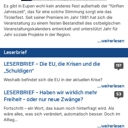
Es gibt in Eupen wohl kein anderes Fest außerhalb der "fünften
06.08.2026 - 16:36 von Noah Parmentier zu
Jahreszeit", das für eine solche Stimmung sorgt wie das
Zweite Hitzewelle in diesem Sommer ist jetzt amtlich
Tirolerfest. Seit seiner Premiere im Jahr 1981 hat sich die
06.08.2026 - 16:10 von Dax zu
Veranstaltung zu einem festen Bestandteil des ostbelgischen
Wasserstand des Rheins in NRW so niedrig wie noch nie
Veranstaltungskalenders entwickelt und unterstützt Jahr für
06.08.2026 - 15:51 von SuperBoy zu
Jahr soziale Projekte in der Region.
Eschweiler: 16-Jähriger soll seine Oma ermordet haben
....weiterlesen
06.08.2026 - 15:42 von PvD zu
Leserbrief
Mehrere Menschen in Londons City niedergestochen
06.08.2026 - 15:42 von Dax zu
LESERBRIEF – Die EU, die Krisen und die
157
Zweite Hitzewelle in diesem Sommer ist jetzt amtlich
„Schuldigen“
06.08.2026 - 15:27 von ne Hondsjong zu
Weshalb befindet sich die EU in der aktuellen Krise?
Zweite Hitzewelle in diesem Sommer ist jetzt amtlich
....weiterlesen
06.08.2026 - 14:57 von Hugo Egon Bernhard von Sinnen zu
LESERBRIEF – Haben wir wirklich mehr
53
Zweite Hitzewelle in diesem Sommer ist jetzt amtlich
Freiheit – oder nur neue Zwänge?
06.08.2026 - 14:51 von Ostbelgien Direkt zu
Fortschritt – ein Wort, das kaum noch hinterfragt wird. Als
Zurück an den Rhein: Hendrich wechselt zum 1. FC Köln
wäre alles, was sich verändert, automatisch besser. Doch im
06.08.2026 - 14:46 von Hugo Egon Bernhard von Sinnen zu
Alltag…
Frau hörte Stimmen aus Haus des verstorbenen Nachbarn
....weiterlesen