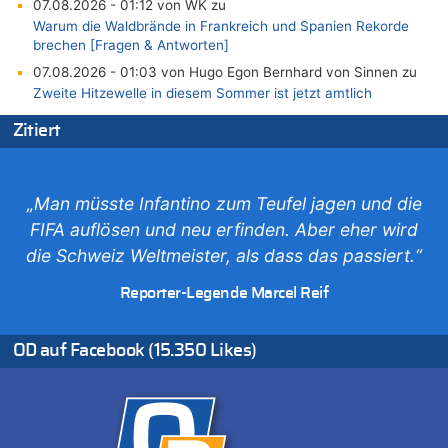
07.08.2026 - 01:12 von WK zu
Warum die Waldbrände in Frankreich und Spanien Rekorde
brechen [Fragen & Antworten]
07.08.2026 - 01:03 von Hugo Egon Bernhard von Sinnen zu
Zweite Hitzewelle in diesem Sommer ist jetzt amtlich
07.08.2026 - 00:50 von WK zu
Zitiert
Wie kam es zur Ceuta-Krise?
07.08.2026 - 00:06 von 5/11 zu
Mehrere Menschen in Londons City niedergestochen
„Man müsste Infantino zum Teufel jagen und die
06.08.2026 - 23:53 von Foto Anneliese zu
FIFA auflösen und neu erfinden. Aber eher wird
Mehrere Menschen in Londons City niedergestochen
die Schweiz Weltmeister, als dass das passiert.“
06.08.2026 - 23:25 von WK zu
FIFA-Spitze demonstriert Einigkeit trotz Kritik und neuer
Reporter-Legende Marcel Reif
Vorwürfe gegen Präsident Gianni Infantino
06.08.2026 - 22:48 von DG zu
OD auf Facebook (15.350 Likes)
FIFA-Spitze demonstriert Einigkeit trotz Kritik und neuer
Vorwürfe gegen Präsident Gianni Infantino
06.08.2026 - 22:07 von DR ALBERN zu
FIFA-Spitze demonstriert Einigkeit trotz Kritik und neuer
Vorwürfe gegen Präsident Gianni Infantino