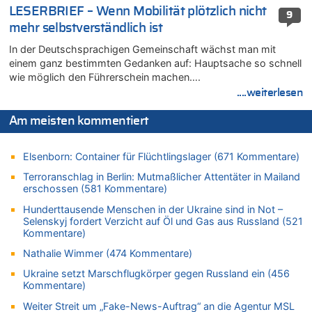
06.08.2026 - 14:44 von Coralie zu
LESERBRIEF – Wenn Mobilität plötzlich nicht
9
Zweite Hitzewelle in diesem Sommer ist jetzt amtlich
mehr selbstverständlich ist
06.08.2026 - 14:41 von Coralie zu
In der Deutschsprachigen Gemeinschaft wächst man mit
Zweite Hitzewelle in diesem Sommer ist jetzt amtlich
einem ganz bestimmten Gedanken auf: Hauptsache so schnell
06.08.2026 - 14:26 von Hugo Egon Bernhard von Sinnen zu
wie möglich den Führerschein machen….
Zweite Hitzewelle in diesem Sommer ist jetzt amtlich
....weiterlesen
06.08.2026 - 14:11 von Dax zu
Zweite Hitzewelle in diesem Sommer ist jetzt amtlich
Am meisten kommentiert
06.08.2026 - 14:11 von Wolfgang zu
Zurück an den Rhein: Hendrich wechselt zum 1. FC Köln
Elsenborn: Container für Flüchtlingslager (671 Kommentare)
06.08.2026 - 13:59 von Chips zu
Terroranschlag in Berlin: Mutmaßlicher Attentäter in Mailand
Wasserstand des Rheins in NRW so niedrig wie noch nie
erschossen (581 Kommentare)
06.08.2026 - 13:53 von Frage an den Hondsjong zu
Hunderttausende Menschen in der Ukraine sind in Not –
Zweite Hitzewelle in diesem Sommer ist jetzt amtlich
Selenskyj fordert Verzicht auf Öl und Gas aus Russland (521
Kommentare)
06.08.2026 - 13:34 von Zeitzeuge zu
Nathalie Wimmer (474 Kommentare)
Wasserstand des Rheins in NRW so niedrig wie noch nie
06.08.2026 - 13:27 von Hubert F. zu
Ukraine setzt Marschflugkörper gegen Russland ein (456
Kommentare)
Wasserstand des Rheins in NRW so niedrig wie noch nie
Weiter Streit um „Fake-News-Auftrag“ an die Agentur MSL
06.08.2026 - 13:20 von Speck für die Mâuse zu