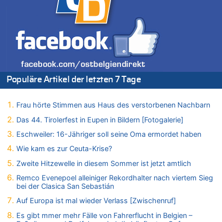
06.08.2026 - 21:27 von klar zu
Mehrere Menschen in Londons City niedergestochen
06.08.2026 - 21:19 von Ach zu
Zweite Hitzewelle in diesem Sommer ist jetzt amtlich
06.08.2026 - 21:16 von michlaustderaffe zu
Zweite Hitzewelle in diesem Sommer ist jetzt amtlich
Populäre Artikel der letzten 7 Tage
06.08.2026 - 21:14 von Ach zu
Aachen ab 11. August wieder Mekka des Pferdesports –
Belgien setzt bei Reit-WM auf starke Springreiter
Frau hörte Stimmen aus Haus des verstorbenen Nachbarn
06.08.2026 - 20:43 von 5/11 zu
Das 44. Tirolerfest in Eupen in Bildern [Fotogalerie]
Wasserstand des Rheins in NRW so niedrig wie noch nie
Eschweiler: 16-Jähriger soll seine Oma ermordet haben
06.08.2026 - 20:35 von Wolfgang2 zu
Zurück an den Rhein: Hendrich wechselt zum 1. FC Köln
Wie kam es zur Ceuta-Krise?
06.08.2026 - 20:16 von Panda46 zu
Zweite Hitzewelle in diesem Sommer ist jetzt amtlich
AS Eupen: „Keiner weiß, wohin die Reise geht…“
Remco Evenepoel alleiniger Rekordhalter nach viertem Sieg
06.08.2026 - 19:17 von Guido Scholzen zu
bei der Clasica San Sebastián
Zweite Hitzewelle in diesem Sommer ist jetzt amtlich
Auf Europa ist mal wieder Verlass [Zwischenruf]
06.08.2026 - 19:14 von JoKrings zu
Es gibt mmer mehr Fälle von Fahrerflucht in Belgien –
Zweite Hitzewelle in diesem Sommer ist jetzt amtlich