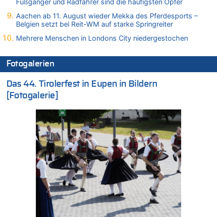
Fußgänger und Radfahrer sind die häufigsten Opfer
06.08.2026 - 18:40 von Ostbelgien Direkt zu
Aachen ab 11. August wieder Mekka des Pferdesports –
Felice Mazzu soll Cheftrainer der AS Eupen werden
Belgien setzt bei Reit-WM auf starke Springreiter
06.08.2026 - 18:29 von Zahlen zählen Fakten zu
Mehrere Menschen in Londons City niedergestochen
Zweite Hitzewelle in diesem Sommer ist jetzt amtlich
06.08.2026 - 17:51 von ne Hondsjong zu
Fotogalerien
Zweite Hitzewelle in diesem Sommer ist jetzt amtlich
06.08.2026 - 17:24 von Dax zu
Das 44. Tirolerfest in Eupen in Bildern
Zweite Hitzewelle in diesem Sommer ist jetzt amtlich
[Fotogalerie]
06.08.2026 - 17:23 von Hans L. zu
Zweite Hitzewelle in diesem Sommer ist jetzt amtlich
06.08.2026 - 17:21 von Dax zu
Zweite Hitzewelle in diesem Sommer ist jetzt amtlich
06.08.2026 - 17:01 von Wahlstimme? zu
FIFA-Spitze demonstriert Einigkeit trotz Kritik und neuer
Vorwürfe gegen Präsident Gianni Infantino
06.08.2026 - 16:53 von Frage zu
Zweite Hitzewelle in diesem Sommer ist jetzt amtlich
06.08.2026 - 16:39 von Noah Parmentier zu
Zweite Hitzewelle in diesem Sommer ist jetzt amtlich