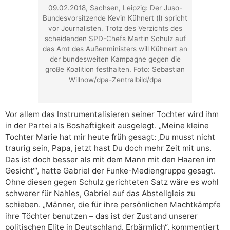
09.02.2018, Sachsen, Leipzig: Der Juso-
Bundesvorsitzende Kevin Kühnert (l) spricht
vor Journalisten. Trotz des Verzichts des
scheidenden SPD-Chefs Martin Schulz auf
das Amt des Außenministers will Kühnert an
der bundesweiten Kampagne gegen die
große Koalition festhalten. Foto: Sebastian
Willnow/dpa-Zentralbild/dpa
Vor allem das Instrumentalisieren seiner Tochter wird ihm
in der Partei als Boshaftigkeit ausgelegt. „Meine kleine
Tochter Marie hat mir heute früh gesagt: ‚Du musst nicht
traurig sein, Papa, jetzt hast Du doch mehr Zeit mit uns.
Das ist doch besser als mit dem Mann mit den Haaren im
Gesicht‘“, hatte Gabriel der Funke-Mediengruppe gesagt.
Ohne diesen gegen Schulz gerichteten Satz wäre es wohl
schwerer für Nahles, Gabriel auf das Abstellgleis zu
schieben. „Männer, die für ihre persönlichen Machtkämpfe
ihre Töchter benutzen – das ist der Zustand unserer
politischen Elite in Deutschland. Erbärmlich“, kommentiert