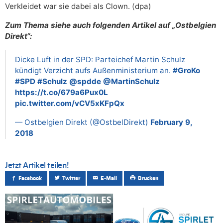
Verkleidet war sie dabei als Clown. (dpa)
Zum Thema siehe auch folgenden Artikel auf „Ostbelgien
Direkt“:
Dicke Luft in der SPD: Parteichef Martin Schulz
kündigt Verzicht aufs Außenministerium an.
#GroKo
#SPD
#Schulz
@spdde
@MartinSchulz
https://t.co/679a6Pux0L
pic.twitter.com/vCV5xKFpQx
— Ostbelgien Direkt (@OstbelDirekt)
February 9,
2018
Jetzt Artikel teilen!
Facebook
Twitter
E-Mail
Drucken