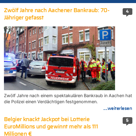
Zwölf Jahre nach Aachener Bankraub: 70-
4
Jähriger gefasst
Zwölf Jahre nach einem spektakulären Bankraub in Aachen hat
die Polizei einen Verdächtigen festgenommen.
....weiterlesen
Belgier knackt Jackpot bei Lotterie
5
EuroMillions und gewinnt mehr als 111
Millionen €