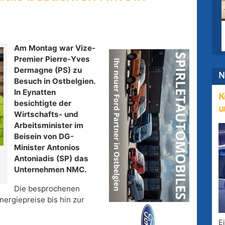
Am Montag war Vize-
Premier Pierre-Yves
Dermagne (PS) zu
N
Besuch in Ostbelgien.
In Eynatten
K
besichtigte der
u
Wirtschafts- und
Arbeitsminister im
Beisein von DG-
Minister Antonios
Antoniadis (SP) das
:
Unternehmen NMC.
Die besprochenen
ergiepreise bis hin zur
E