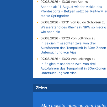
07.08.2026 - 13:39 von Ach zu
Aachen ab 11. August wieder Mekka des
Pferdesports – Belgien setzt bei Reit-WM a
starke Springreiter
07.08.2026 - 13:31 von Guido Scholzen zu
Wasserstand des Rheins in NRW so niedrig
wie noch nie
07.08.2026 - 13:23 von JoKrings zu
In Belgien missachten zwei von drei
Autofahrern das Tempolimit in 30er-Zonen 
Untersuchung von Vias
07.08.2026 - 13:20 von JoKrings zu
In Belgien missachten zwei von drei
Autofahrern das Tempolimit in 30er-Zonen 
Untersuchung von Vias
07.08.2026 - 13:04 von Kein Raser zu
In Belgien missachten zwei von drei
Zitiert
Autofahrern das Tempolimit in 30er-Zonen 
Untersuchung von Vias
07.08.2026 - 13:01 von Experten? zu
„Man müsste Infantino zum Teufel
In Belgien missachten zwei von drei