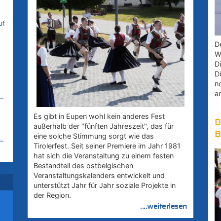
uf
D
W
D
D
n
a
–
Es gibt in Eupen wohl kein anderes Fest
D
außerhalb der "fünften Jahreszeit", das für
B
eine solche Stimmung sorgt wie das
–
Tirolerfest. Seit seiner Premiere im Jahr 1981
hat sich die Veranstaltung zu einem festen
Bestandteil des ostbelgischen
Veranstaltungskalenders entwickelt und
–
unterstützt Jahr für Jahr soziale Projekte in
der Region.
....weiterlesen