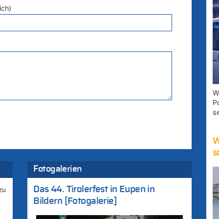
ich)
W
P
s
W
s
Fotogalerien
Das 44. Tirolerfest in Eupen in
zu
Bildern [Fotogalerie]