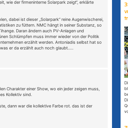
t, wie der firmeninterne Solarpark zeigt“, erklärte
3
v
t
len, dabei ist dieser „Solarpark“ reine Augenwischerei,
istiken zu füttern. NMC hängt in seiner Substanz, so
ihange. Daran ändern auch PV-Anlagen und
rünen Schlümpfen muss immer wieder von der Politik
nternehmen erzählt werden. Antoniadis selbst hat so
was er da erzählt auch noch glaubt…..
D
bl
en Charakter einer Show, wo ein jeder zeigen muss,
b
es Kollektiv sind.
D
Q
, dann war die kollektive Farbe rot. das ist der
v