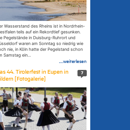
er Wasserstand des Rheins ist in Nordrhein-
estfalen teils auf ein Rekordtief gesunken.
ie Pegelstände in Duisburg-Ruhrort und
üsseldorf waren am Sonntag so niedrig wie
och nie, in Köln hatte der Pegelstand schon
m Samstag ein…
....weiterlesen
as 44. Tirolerfest in Eupen in
7
ildern [Fotogalerie]