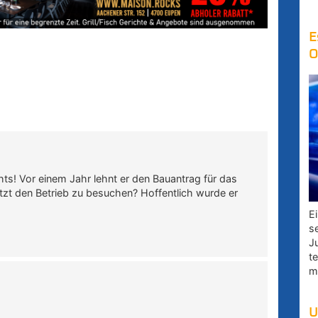
E
O
hts! Vor einem Jahr lehnt er den Bauantrag für das
tzt den Betrieb zu besuchen? Hoffentlich wurde er
E
s
J
t
m
U