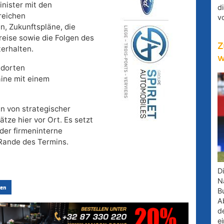
nister mit den
d
reichen
v
n, Zukunftspläne, die
eise sowie die Folgen des
Z
terhalten.
w
ndorten
aine mit einem
n von strategischer
tze hier vor Ort. Es setzt
 der firmeninterne
 Rande des Termins.
D
Na
en
B
A
d
e