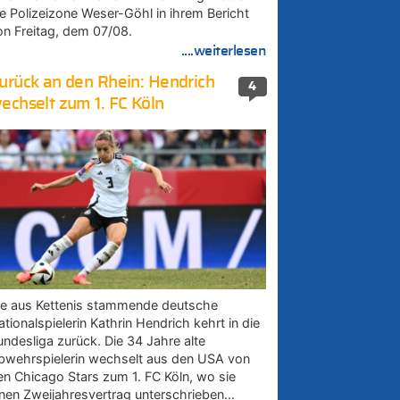
ie Polizeizone Weser-Göhl in ihrem Bericht
on Freitag, dem 07/08.
....weiterlesen
urück an den Rhein: Hendrich
4
echselt zum 1. FC Köln
ie aus Kettenis stammende deutsche
tionalspielerin Kathrin Hendrich kehrt in die
undesliga zurück. Die 34 Jahre alte
bwehrspielerin wechselt aus den USA von
en Chicago Stars zum 1. FC Köln, wo sie
inen Zweijahresvertrag unterschrieben…