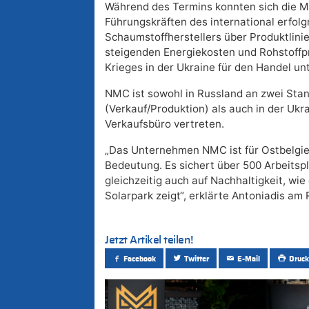
Während des Termins konnten sich die Mi
Führungskräften des international erfolg
Schaumstoffherstellers über Produktlinie
steigenden Energiekosten und Rohstoffpr
Krieges in der Ukraine für den Handel un
NMC ist sowohl in Russland an zwei Sta
(Verkauf/Produktion) als auch in der Ukr
Verkaufsbüro vertreten.
„Das Unternehmen NMC ist für Ostbelgie
Bedeutung. Es sichert über 500 Arbeitsplä
gleichzeitig auch auf Nachhaltigkeit, wie
Solarpark zeigt“, erklärte Antoniadis am
Jetzt Artikel teilen!
Facebook
Twitter
E-Mail
Druck