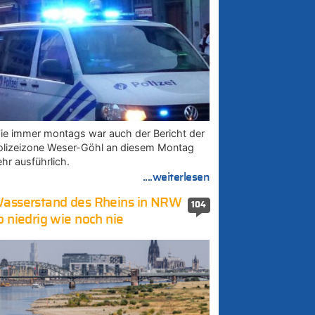
ie immer montags war auch der Bericht der
olizeizone Weser-Göhl an diesem Montag
ehr ausführlich.
....weiterlesen
asserstand des Rheins in NRW
104
o niedrig wie noch nie