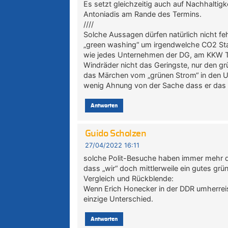
Es setzt gleichzeitig auch auf Nachhaltigkei
Antoniadis am Rande des Termins.
////
Solche Aussagen dürfen natürlich nicht feh
„green washing“ um irgendwelche CO2 Stat
wie jedes Unternehmen der DG, am KKW T
Windräder nicht das Geringste, nur den g
das Märchen vom „grünen Strom“ in den U
wenig Ahnung von der Sache dass er das 
Antworten
Guido Scholzen
27/04/2022 16:11
solche Polit-Besuche haben immer mehr d
dass „wir“ doch mittlerweile ein gutes grün
Vergleich und Rückblende:
Wenn Erich Honecker in der DDR umherreiste
einzige Unterschied.
Antworten