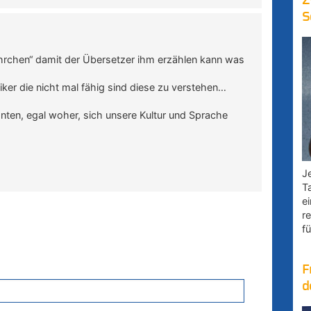
Z
S
hrchen“ damit der Übersetzer ihm erzählen kann was
tiker die nicht mal fähig sind diese zu verstehen…
nten, egal woher, sich unsere Kultur und Sprache
Je
T
e
r
fü
F
d