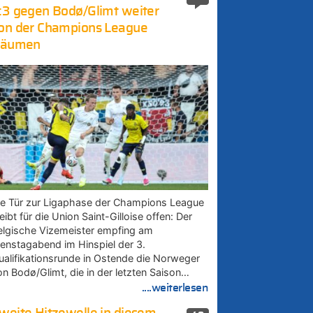
:3 gegen Bodø/Glimt weiter
on der Champions League
räumen
ie Tür zur Ligaphase der Champions League
eibt für die Union Saint-Gilloise offen: Der
elgische Vizemeister empfing am
ienstagabend im Hinspiel der 3.
ualifikationsrunde in Ostende die Norweger
on Bodø/Glimt, die in der letzten Saison…
....weiterlesen