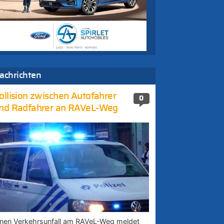
achrichten
ollision zwischen Autofahrer
0
nd Radfahrer an RAVeL-Weg
inen Verkehrsunfall am RAVeL-Weg meldet