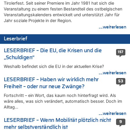
Tirolerfest. Seit seiner Premiere im Jahr 1981 hat sich die
Leipzig, Mechernich und die Frage: Wer steckt hinter den
Veranstaltung zu einem festen Bestandteil des ostbelgischen
Drohnen mit Strengstoff? War es Russland?
Veranstaltungskalenders entwickelt und unterstützt Jahr für
08.08.2026 - 18:41 von JoKrings zu
Jahr soziale Projekte in der Region.
Leipzig, Mechernich und die Frage: Wer steckt hinter den
....weiterlesen
Drohnen mit Strengstoff? War es Russland?
Leserbrief
08.08.2026 - 18:39 von JoKrings zu
Leipzig, Mechernich und die Frage: Wer steckt hinter den
LESERBRIEF – Die EU, die Krisen und die
Drohnen mit Strengstoff? War es Russland?
157
„Schuldigen“
08.08.2026 - 18:07 von Hubert F. zu
Belgier knackt Jackpot bei Lotterie EuroMillions und gewinnt
Weshalb befindet sich die EU in der aktuellen Krise?
mehr als 111 Millionen €
....weiterlesen
08.08.2026 - 17:46 von Der Alte zu
LESERBRIEF – Haben wir wirklich mehr
53
Belgier knackt Jackpot bei Lotterie EuroMillions und gewinnt
Freiheit – oder nur neue Zwänge?
mehr als 111 Millionen €
Fortschritt – ein Wort, das kaum noch hinterfragt wird. Als
08.08.2026 - 17:45 von Der Alte zu
wäre alles, was sich verändert, automatisch besser. Doch im
Zwölf Jahre nach Aachener Bankraub: 70-Jähriger gefasst
Alltag…
08.08.2026 - 17:43 von Der Alte zu
....weiterlesen
Leipzig, Mechernich und die Frage: Wer steckt hinter den
LESERBRIEF – Wenn Mobilität plötzlich nicht
9
Drohnen mit Strengstoff? War es Russland?
mehr selbstverständlich ist