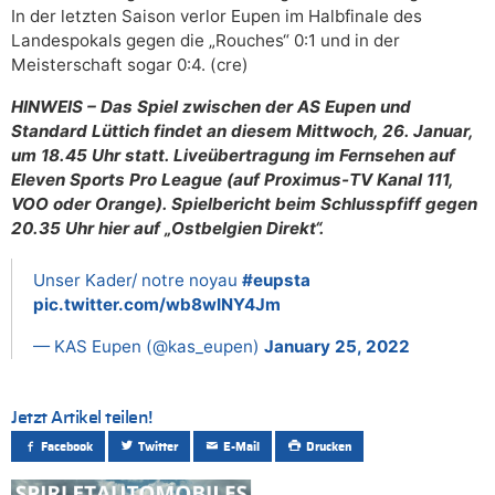
In der letzten Saison verlor Eupen im Halbfinale des
Landespokals gegen die „Rouches“ 0:1 und in der
Meisterschaft sogar 0:4. (cre)
HINWEIS – Das Spiel zwischen der AS Eupen und
Standard Lüttich findet an diesem Mittwoch, 26. Januar,
um 18.45 Uhr statt. Liveübertragung im Fernsehen auf
Eleven Sports Pro League (auf Proximus-TV Kanal 111,
VOO oder Orange). Spielbericht beim Schlusspfiff gegen
20.35 Uhr hier auf „Ostbelgien Direkt“.
Unser Kader/ notre noyau
#eupsta
pic.twitter.com/wb8wINY4Jm
— KAS Eupen (@kas_eupen)
January 25, 2022
Jetzt Artikel teilen!
Facebook
Twitter
E-Mail
Drucken