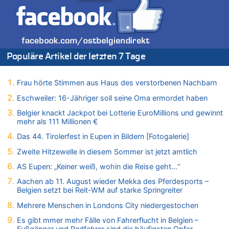
08.08.2026 - 21:46 von Frage zu
Leipzig, Mechernich und die Frage: Wer steckt hinter den
Drohnen mit Strengstoff? War es Russland?
08.08.2026 - 21:33 von Frage zu
Populäre Artikel der letzten 7 Tage
Zwölf Jahre nach Aachener Bankraub: 70-Jähriger gefasst
08.08.2026 - 21:28 von Noah Parmentier zu
Leipzig, Mechernich und die Frage: Wer steckt hinter den
Frau hörte Stimmen aus Haus des verstorbenen Nachbarn
Drohnen mit Strengstoff? War es Russland?
Eschweiler: 16-Jähriger soll seine Oma ermordet haben
08.08.2026 - 21:11 von Mungo zu
Belgier knackt Jackpot bei Lotterie EuroMillions und gewinnt
Leipzig, Mechernich und die Frage: Wer steckt hinter den
mehr als 111 Millionen €
Drohnen mit Strengstoff? War es Russland?
Das 44. Tirolerfest in Eupen in Bildern [Fotogalerie]
08.08.2026 - 20:49 von Marcel Scholzen Eimerscheid zu
Leipzig, Mechernich und die Frage: Wer steckt hinter den
Zweite Hitzewelle in diesem Sommer ist jetzt amtlich
Drohnen mit Strengstoff? War es Russland?
AS Eupen: „Keiner weiß, wohin die Reise geht…“
08.08.2026 - 20:34 von Dax zu
Aachen ab 11. August wieder Mekka des Pferdesports –
Wasserstand des Rheins in NRW so niedrig wie noch nie
Belgien setzt bei Reit-WM auf starke Springreiter
08.08.2026 - 20:32 von Joseph Meyer zu
Mehrere Menschen in Londons City niedergestochen
Leipzig, Mechernich und die Frage: Wer steckt hinter den
Drohnen mit Strengstoff? War es Russland?
Es gibt mmer mehr Fälle von Fahrerflucht in Belgien –
Fußgänger und Radfahrer sind die häufigsten Opfer