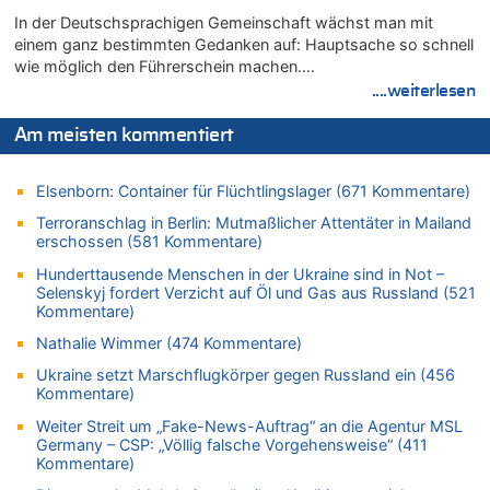
08.08.2026 - 17:16 von Bingo zu
In der Deutschsprachigen Gemeinschaft wächst man mit
Zweite Hitzewelle in diesem Sommer ist jetzt amtlich
einem ganz bestimmten Gedanken auf: Hauptsache so schnell
08.08.2026 - 16:20 von Russentrolle zu
wie möglich den Führerschein machen….
Leipzig, Mechernich und die Frage: Wer steckt hinter den
....weiterlesen
Drohnen mit Strengstoff? War es Russland?
08.08.2026 - 15:34 von JoKrings zu
Am meisten kommentiert
Leipzig, Mechernich und die Frage: Wer steckt hinter den
Drohnen mit Strengstoff? War es Russland?
Elsenborn: Container für Flüchtlingslager (671 Kommentare)
08.08.2026 - 15:32 von 5/11 zu
Terroranschlag in Berlin: Mutmaßlicher Attentäter in Mailand
Mehrere Menschen in Londons City niedergestochen
erschossen (581 Kommentare)
08.08.2026 - 15:19 von Guido Scholzen zu
Hunderttausende Menschen in der Ukraine sind in Not –
Leipzig, Mechernich und die Frage: Wer steckt hinter den
Selenskyj fordert Verzicht auf Öl und Gas aus Russland (521
Drohnen mit Strengstoff? War es Russland?
Kommentare)
08.08.2026 - 14:54 von Alfons van Compernolle zu
Nathalie Wimmer (474 Kommentare)
Belgier knackt Jackpot bei Lotterie EuroMillions und gewinnt
mehr als 111 Millionen €
Ukraine setzt Marschflugkörper gegen Russland ein (456
Kommentare)
08.08.2026 - 14:47 von Peer Wermuth zu
Leipzig, Mechernich und die Frage: Wer steckt hinter den
Weiter Streit um „Fake-News-Auftrag“ an die Agentur MSL
Germany – CSP: „Völlig falsche Vorgehensweise“ (411
Drohnen mit Strengstoff? War es Russland?
Kommentare)
08.08.2026 - 14:29 von Achso Dax zu