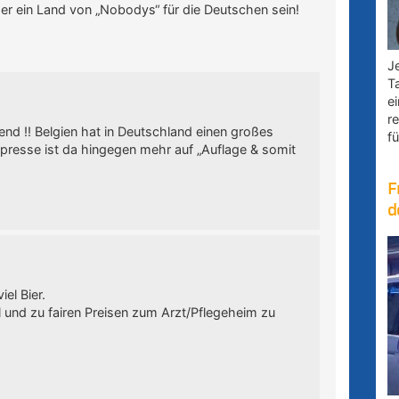
mer ein Land von „Nobodys“ für die Deutschen sein!
Je
T
e
r
ffend !! Belgien hat in Deutschland einen großes
fü
presse ist da hingegen mehr auf „Auflage & somit
F
d
iel Bier.
l und zu fairen Preisen zum Arzt/Pflegeheim zu