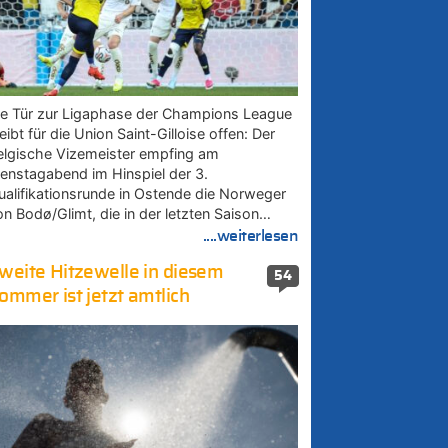
ie Tür zur Ligaphase der Champions League
eibt für die Union Saint-Gilloise offen: Der
elgische Vizemeister empfing am
ienstagabend im Hinspiel der 3.
ualifikationsrunde in Ostende die Norweger
on Bodø/Glimt, die in der letzten Saison…
....weiterlesen
weite Hitzewelle in diesem
54
ommer ist jetzt amtlich