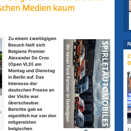
utschen Medien kaum
Zu einem zweitägigen
N
Besuch hielt sich
Belgiens Premier
Z
Alexander De Croo
B
(Open VLD) am
Montag und Dienstag
in Berlin auf. Das
Interesse der
deutschen Presse an
der Visite war
überschaubar.
Berichte gab es
n
eigentlich nur von den
mitgereisten
belgischen
Z