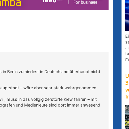
E
s
J
t
m
s in Berlin zumindest in Deutschland überhaupt nicht
U
3
isehauptstadt – wäre aber sehr stark wahrgenommen
v
t
l, muss in das völlgig zerstörte Kiew fahren – mit
tografen und Medienleute sind dort immer anwesend