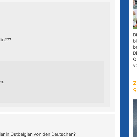
D
lin???
bl
b
D
Q
v
en.
Z
S
ier in Ostbelgien von den Deutschen?