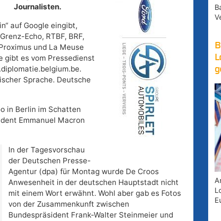
Journalisten.
B
V
n“ auf Google eingibt,
Grenz-Echo, RTBF, BRF,
B
, Proximus und La Meuse
L
e gibt es vom Pressedienst
diplomatie.belgium.be.
g
glischer Sprache. Deutsche
 in Berlin im Schatten
äsident Emmanuel Macron
In der Tagesvorschau
der Deutschen Presse-
Agentur (dpa) für Montag wurde De Croos
A
Anwesenheit in der deutschen Hauptstadt nicht
Lo
mit einem Wort erwähnt. Wohl aber gab es Fotos
E
von der Zusammenkunft zwischen
Bundespräsident Frank-Walter Steinmeier und