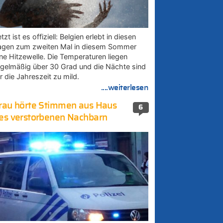
tzt ist es offiziell: Belgien erlebt in diesen
agen zum zweiten Mal in diesem Sommer
ine Hitzewelle. Die Temperaturen liegen
egelmäßig über 30 Grad und die Nächte sind
r die Jahreszeit zu mild.
....weiterlesen
rau hörte Stimmen aus Haus
6
es verstorbenen Nachbarn