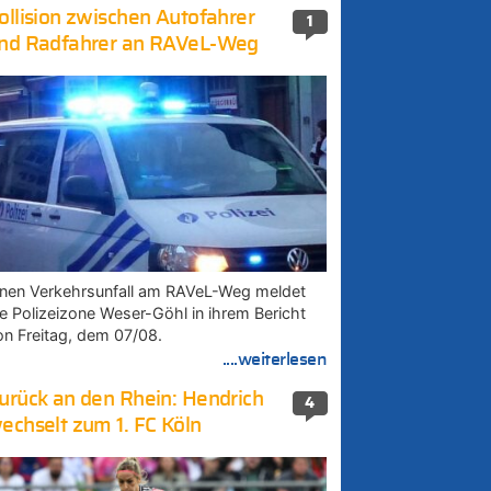
ollision zwischen Autofahrer
1
nd Radfahrer an RAVeL-Weg
inen Verkehrsunfall am RAVeL-Weg meldet
ie Polizeizone Weser-Göhl in ihrem Bericht
on Freitag, dem 07/08.
....weiterlesen
urück an den Rhein: Hendrich
4
echselt zum 1. FC Köln