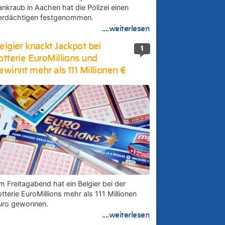
ankraub in Aachen hat die Polizei einen
erdächtigen festgenommen.
....weiterlesen
elgier knackt Jackpot bei
1
otterie EuroMillions und
ewinnt mehr als 111 Millionen €
m Freitagabend hat ein Belgier bei der
tterie EuroMillions mehr als 111 Millionen
uro gewonnen.
....weiterlesen