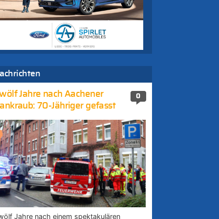
achrichten
wölf Jahre nach Aachener
0
ankraub: 70-Jähriger gefasst
wölf Jahre nach einem spektakulären