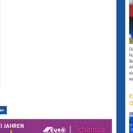
D
Na
B
A
d
e
E
O
en