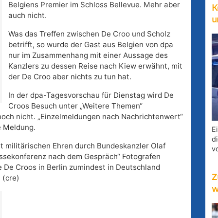
Belgiens Premier im Schloss Bellevue. Mehr aber
K
auch nicht.
u
Was das Treffen zwischen De Croo und Scholz
betrifft, so wurde der Gast aus Belgien von dpa
nur im Zusammenhang mit einer Aussage des
Kanzlers zu dessen Reise nach Kiew erwähnt, mit
der De Croo aber nichts zu tun hat.
In der dpa-Tagesvorschau für Dienstag wird De
Croos Besuch unter „Weitere Themen“
noch nicht. „Einzelmeldungen nach Nachrichtenwert“
ge Meldung.
E
d
 militärischen Ehren durch Bundeskanzler Olaf
v
essekonferenz nach dem Gespräch“ Fotografen
e De Croos in Berlin zumindest in Deutschland
Z
(cre)
w