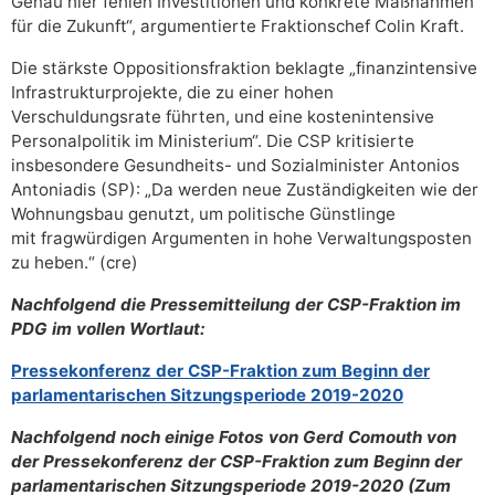
Genau hier fehlen Investitionen
und konkrete Maßnahmen
für die Zukunft
“, argumentierte Fraktionschef Colin Kraft.
Die stärkste Oppositionsfraktion beklagte „finanzintensive
Infrastrukturprojekte, die zu einer hohen
Verschuldungsrate führten, und eine kostenintensive
Personalpolitik im Ministerium“. Die CSP kritisierte
insbesondere Gesundheits- und Sozialminister Antonios
Antoniadis (SP): „
Da werden neue Zuständigkeiten wie der
Wohnungsbau genutzt, um politische Günstlinge
mit
fragwürdigen
Argumenten in hohe Verwaltungsposten
zu heben.“ (cre)
Nachfolgend die Pressemitteilung der CSP-Fraktion im
PDG im vollen Wortlaut:
Pressekonferenz der CSP-Fraktion zum Beginn der
parlamentarischen Sitzungsperiode 201
9
-20
20
Nachfolgend noch einige Fotos von Gerd Comouth von
der
Pressekonferenz der CSP-Fraktion zum Beginn der
parlamentarischen Sitzungsperiode 201
9
-20
20 (Zum