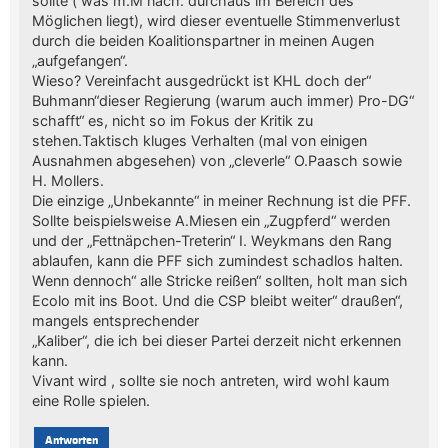
sollte ( was m.M nach. durchaus im Bereich des
Möglichen liegt), wird dieser eventuelle Stimmenverlust
durch die beiden Koalitionspartner in meinen Augen
„aufgefangen“.
Wieso? Vereinfacht ausgedrückt ist KHL doch der“
Buhmann“dieser Regierung (warum auch immer) Pro-DG“
schafft“ es, nicht so im Fokus der Kritik zu
stehen.Taktisch kluges Verhalten (mal von einigen
Ausnahmen abgesehen) von „cleverle“ O.Paasch sowie
H. Mollers.
Die einzige „Unbekannte“ in meiner Rechnung ist die PFF.
Sollte beispielsweise A.Miesen ein „Zugpferd“ werden
und der „Fettnäpchen-Treterin“ I. Weykmans den Rang
ablaufen, kann die PFF sich zumindest schadlos halten.
Wenn dennoch“ alle Stricke reißen“ sollten, holt man sich
Ecolo mit ins Boot. Und die CSP bleibt weiter“ draußen“,
mangels entsprechender
„Kaliber“, die ich bei dieser Partei derzeit nicht erkennen
kann.
Vivant wird , sollte sie noch antreten, wird wohl kaum
eine Rolle spielen.
Antworten