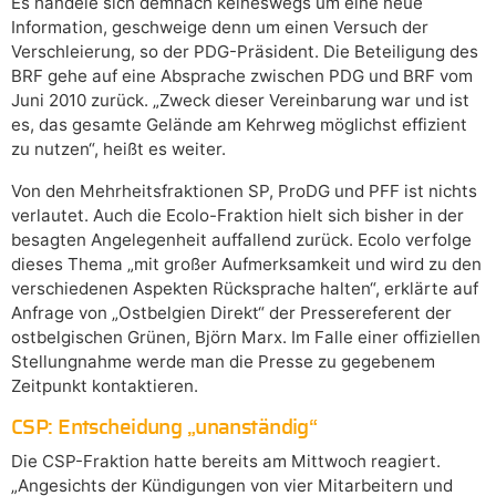
Es handele sich demnach keineswegs um eine neue
Information, geschweige denn um einen Versuch der
Verschleierung, so der PDG-Präsident. Die Beteiligung des
BRF gehe auf eine Absprache zwischen PDG und BRF vom
Juni 2010 zurück. „Zweck dieser Vereinbarung war und ist
es, das gesamte Gelände am Kehrweg möglichst effizient
zu nutzen“, heißt es weiter.
Von den Mehrheitsfraktionen SP, ProDG und PFF ist nichts
verlautet. Auch die Ecolo-Fraktion hielt sich bisher in der
besagten Angelegenheit auffallend zurück. Ecolo verfolge
dieses Thema „mit großer Aufmerksamkeit und wird zu den
verschiedenen Aspekten Rücksprache halten“, erklärte auf
Anfrage von „Ostbelgien Direkt“ der Pressereferent der
ostbelgischen Grünen, Björn Marx. Im Falle einer offiziellen
Stellungnahme werde man die Presse zu gegebenem
Zeitpunkt kontaktieren.
CSP: Entscheidung „unanständig“
Die CSP-Fraktion hatte bereits am Mittwoch reagiert.
„Angesichts der Kündigungen von vier Mitarbeitern und