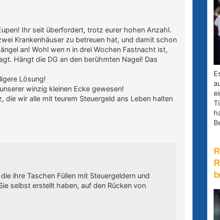
upen! Ihr seit überfordert, trotz eurer hohen Anzahl.
zwei Krankenhäuser zu betreuen hat, und damit schon
 Mängel an! Wohl wen n in drei Wochen Fastnacht ist,
esagt. Hängt die DG an den berühmten Nagel! Das
E
ligere Lösung!
a
unserer winzig kleinen Ecke gewesen!
e
z, die wir alle mit teurem Steuergeld ans Leben halten
Ti
h
B
R
R
b
die ihre Taschen Füllen mit Steuergeldern und
ie selbst erstellt haben, auf den Rücken von