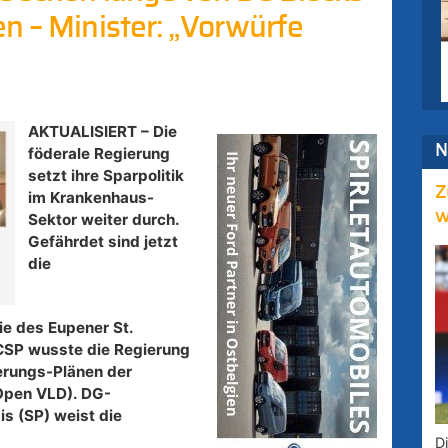
n – Minister: „Vorwürfe
AKTUALISIERT – Die
N
föderale Regierung
setzt ihre Sparpolitik
Z
im Krankenhaus-
w
Sektor weiter durch.
Gefährdet sind jetzt
die
s
ie des Eupener St.
CSP wusste die Regierung
erungs-Plänen der
(Open VLD). DG-
s (SP) weist die
D