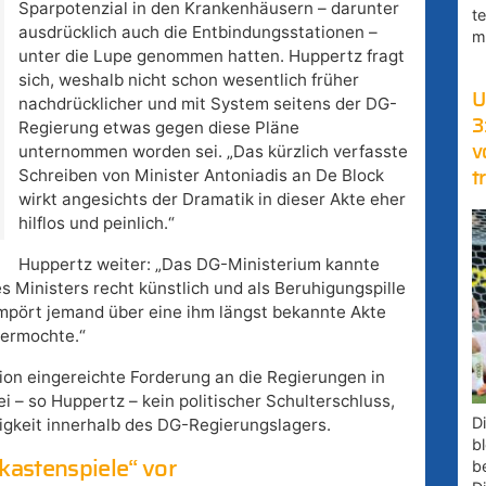
Sparpotenzial in den Krankenhäusern – darunter
t
ausdrücklich auch die Entbindungsstationen –
m
unter die Lupe genommen hatten. Huppertz fragt
sich, weshalb nicht schon wesentlich früher
U
nachdrücklicher und mit System seitens der DG-
3
Regierung etwas gegen diese Pläne
unternommen worden sei. „Das kürzlich verfasste
v
Schreiben von Minister Antoniadis an De Block
t
wirkt angesichts der Dramatik in dieser Akte eher
hilflos und peinlich.“
Huppertz weiter: „Das DG-Ministerium kannte
s Ministers recht künstlich und als Beruhigungspille
empört jemand über eine ihm längst bekannte Akte
 vermochte.“
ion eingereichte Forderung an die Regierungen in
i – so Huppertz – kein politischer Schulterschluss,
D
sigkeit innerhalb des DG-Regierungslagers.
bl
kastenspiele“ vor
b