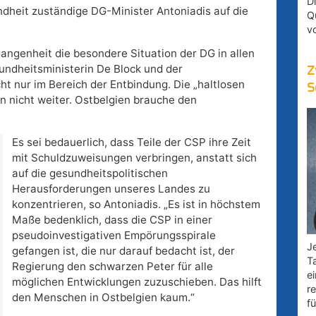
D
ndheit zuständige DG-Minister Antoniadis auf die
Q
v
angenheit die besondere Situation der DG in allen
ndheitsministerin De Block und der
Z
cht nur im Bereich der Entbindung. Die „haltlosen
S
n nicht weiter. Ostbelgien brauche den
Es sei bedauerlich, dass Teile der CSP ihre Zeit
mit Schuldzuweisungen verbringen, anstatt sich
auf die gesundheitspolitischen
Herausforderungen unseres Landes zu
konzentrieren, so Antoniadis. „Es ist in höchstem
Maße bedenklich, dass die CSP in einer
pseudoinvestigativen Empörungsspirale
Je
gefangen ist, die nur darauf bedacht ist, der
T
Regierung den schwarzen Peter für alle
e
möglichen Entwicklungen zuzuschieben. Das hilft
r
den Menschen in Ostbelgien kaum.“
fü