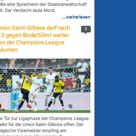
eilte eine Sprecherin der Staatsanwaltschaft
it. Der Verdacht laute Mord.
....weiterlesen
nion Saint-Gilloise darf nach
1
:3 gegen Bodø/Glimt weiter
on der Champions League
räumen
ie Tür zur Ligaphase der Champions League
eibt für die Union Saint-Gilloise offen: Der
elgische Vizemeister empfing am