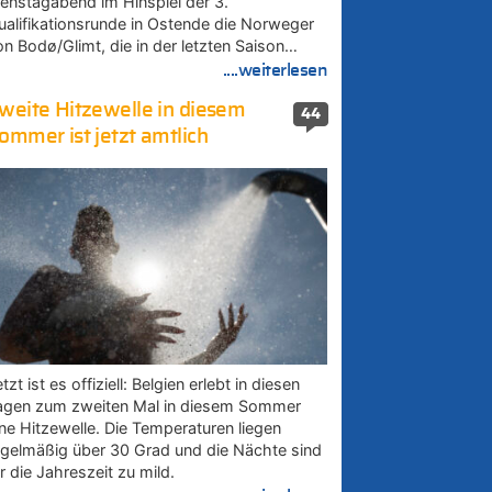
ienstagabend im Hinspiel der 3.
ualifikationsrunde in Ostende die Norweger
on Bodø/Glimt, die in der letzten Saison…
....weiterlesen
weite Hitzewelle in diesem
44
ommer ist jetzt amtlich
tzt ist es offiziell: Belgien erlebt in diesen
agen zum zweiten Mal in diesem Sommer
ine Hitzewelle. Die Temperaturen liegen
egelmäßig über 30 Grad und die Nächte sind
r die Jahreszeit zu mild.