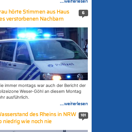
....weiterlesen
rau hörte Stimmen aus Haus
6
es verstorbenen Nachbarn
ie immer montags war auch der Bericht der
olizeizone Weser-Göhl an diesem Montag
ehr ausführlich.
....weiterlesen
asserstand des Rheins in NRW
101
o niedrig wie noch nie