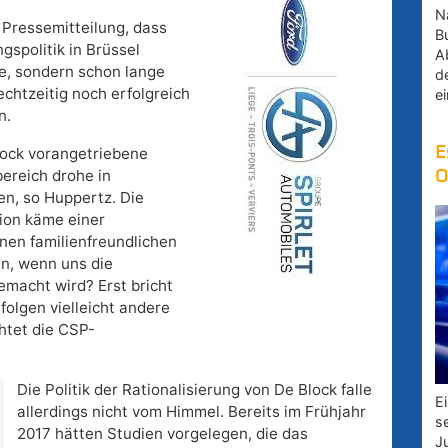
Na
 Pressemitteilung, dass
B
gspolitik in Brüssel
A
e, sondern schon lange
d
chtzeitig noch erfolgreich
e
n.
E
Block vorangetriebene
ereich drohe in
O
n, so Huppertz. Die
ion käme einer
inen familienfreundlichen
n, wenn uns die
emacht wird? Erst bricht
olgen vielleicht andere
htet die CSP-
Die Politik der Rationalisierung von De Block falle
E
allerdings nicht vom Himmel. Bereits im Frühjahr
s
2017 hätten Studien vorgelegen, die das
J