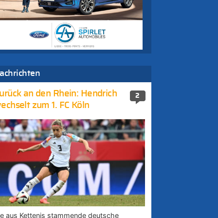
achrichten
urück an den Rhein: Hendrich
2
echselt zum 1. FC Köln
ie aus Kettenis stammende deutsche