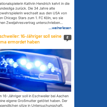
tionalspielerin Kathrin Hendrich kehrt in die
undesliga zurück. Die 34 Jahre alte
bwehrspielerin wechselt aus den USA von
en Chicago Stars zum 1. FC Köln, wo sie
inen Zweijahresvertrag unterschrieben…
....weiterlesen
schweiler: 16-Jähriger soll seine
2
ma ermordet haben
in 16-Jähriger soll in Eschweiler bei Aachen
eine eigene Großmutter getötet haben. Der
ugendlichen sitze in Untersuchungshaft,