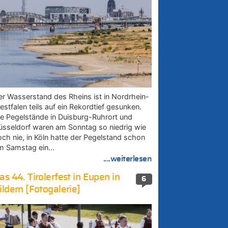
er Wasserstand des Rheins ist in Nordrhein-
estfalen teils auf ein Rekordtief gesunken.
ie Pegelstände in Duisburg-Ruhrort und
üsseldorf waren am Sonntag so niedrig wie
och nie, in Köln hatte der Pegelstand schon
m Samstag ein…
....weiterlesen
as 44. Tirolerfest in Eupen in
6
ildern [Fotogalerie]