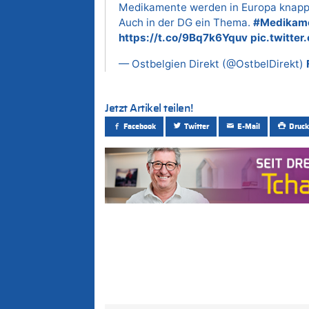
Medikamente werden in Europa knapp –
Auch in der DG ein Thema.
#Medikam
https://t.co/9Bq7k6Yquv
pic.twitt
— Ostbelgien Direkt (@OstbelDirekt)
Jetzt Artikel teilen!
Facebook
Twitter
E-Mail
Druck