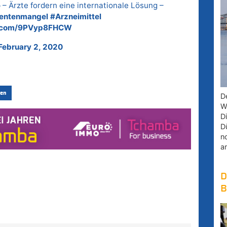
 Ärzte fordern eine internationale Lösung –
entenmangel
#Arzneimittel
er.com/9PVyp8FHCW
February 2, 2020
en
D
W
D
D
n
a
D
B