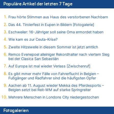
Populäre Artikel der letzten 7 Tage
06.08.2026 - 21:14 von Ach zu
Aachen ab 11. August wieder Mekka des Pferdesports –
Belgien setzt bei Reit-WM auf starke Springreiter
Frau hörte Stimmen aus Haus des verstorbenen Nachbarn
06.08.2026 - 20:43 von 5/11 zu
Das 44. Tirolerfest in Eupen in Bildern [Fotogalerie]
Wasserstand des Rheins in NRW so niedrig wie noch nie
Eschweiler: 16-Jähriger soll seine Oma ermordet haben
06.08.2026 - 20:35 von Wolfgang2 zu
Zurück an den Rhein: Hendrich wechselt zum 1. FC Köln
Wie kam es zur Ceuta-Krise?
06.08.2026 - 20:16 von Panda46 zu
Zweite Hitzewelle in diesem Sommer ist jetzt amtlich
AS Eupen: „Keiner weiß, wohin die Reise geht…“
Remco Evenepoel alleiniger Rekordhalter nach viertem Sieg
06.08.2026 - 19:17 von Guido Scholzen zu
bei der Clasica San Sebastián
Zweite Hitzewelle in diesem Sommer ist jetzt amtlich
Auf Europa ist mal wieder Verlass [Zwischenruf]
06.08.2026 - 19:14 von JoKrings zu
Es gibt mmer mehr Fälle von Fahrerflucht in Belgien –
Zweite Hitzewelle in diesem Sommer ist jetzt amtlich
Fußgänger und Radfahrer sind die häufigsten Opfer
06.08.2026 - 18:40 von Ostbelgien Direkt zu
Aachen ab 11. August wieder Mekka des Pferdesports –
Felice Mazzu soll Cheftrainer der AS Eupen werden
Belgien setzt bei Reit-WM auf starke Springreiter
06.08.2026 - 18:29 von Zahlen zählen Fakten zu
Mehrere Menschen in Londons City niedergestochen
Zweite Hitzewelle in diesem Sommer ist jetzt amtlich
06.08.2026 - 17:51 von ne Hondsjong zu
Fotogalerien
Zweite Hitzewelle in diesem Sommer ist jetzt amtlich