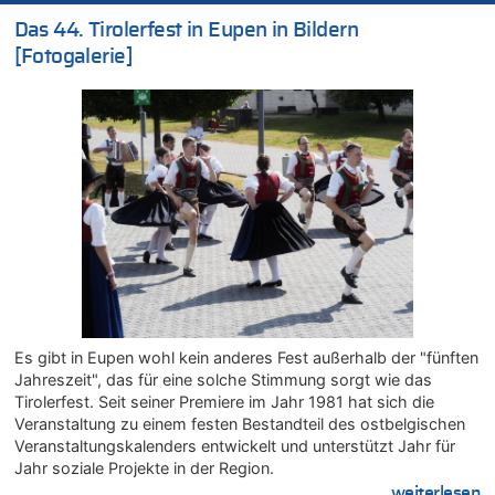
06.08.2026 - 17:24 von Dax zu
Das 44. Tirolerfest in Eupen in Bildern
Zweite Hitzewelle in diesem Sommer ist jetzt amtlich
[Fotogalerie]
06.08.2026 - 17:23 von Hans L. zu
Zweite Hitzewelle in diesem Sommer ist jetzt amtlich
06.08.2026 - 17:21 von Dax zu
Zweite Hitzewelle in diesem Sommer ist jetzt amtlich
06.08.2026 - 17:01 von Wahlstimme? zu
FIFA-Spitze demonstriert Einigkeit trotz Kritik und neuer
Vorwürfe gegen Präsident Gianni Infantino
06.08.2026 - 16:53 von Frage zu
Zweite Hitzewelle in diesem Sommer ist jetzt amtlich
06.08.2026 - 16:39 von Noah Parmentier zu
Zweite Hitzewelle in diesem Sommer ist jetzt amtlich
Es gibt in Eupen wohl kein anderes Fest außerhalb der "fünften
06.08.2026 - 16:36 von Noah Parmentier zu
Jahreszeit", das für eine solche Stimmung sorgt wie das
Zweite Hitzewelle in diesem Sommer ist jetzt amtlich
Tirolerfest. Seit seiner Premiere im Jahr 1981 hat sich die
06.08.2026 - 16:10 von Dax zu
Veranstaltung zu einem festen Bestandteil des ostbelgischen
Wasserstand des Rheins in NRW so niedrig wie noch nie
Veranstaltungskalenders entwickelt und unterstützt Jahr für
06.08.2026 - 15:51 von SuperBoy zu
Jahr soziale Projekte in der Region.
Eschweiler: 16-Jähriger soll seine Oma ermordet haben
....weiterlesen