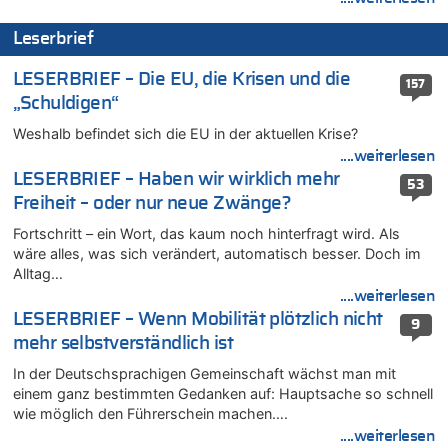
06.08.2026 - 15:42 von PvD zu
Leserbrief
Mehrere Menschen in Londons City niedergestochen
06.08.2026 - 15:42 von Dax zu
LESERBRIEF – Die EU, die Krisen und die
157
Zweite Hitzewelle in diesem Sommer ist jetzt amtlich
„Schuldigen“
06.08.2026 - 15:27 von ne Hondsjong zu
Weshalb befindet sich die EU in der aktuellen Krise?
Zweite Hitzewelle in diesem Sommer ist jetzt amtlich
....weiterlesen
06.08.2026 - 14:57 von Hugo Egon Bernhard von Sinnen zu
LESERBRIEF – Haben wir wirklich mehr
53
Zweite Hitzewelle in diesem Sommer ist jetzt amtlich
Freiheit – oder nur neue Zwänge?
06.08.2026 - 14:51 von Ostbelgien Direkt zu
Fortschritt – ein Wort, das kaum noch hinterfragt wird. Als
Zurück an den Rhein: Hendrich wechselt zum 1. FC Köln
wäre alles, was sich verändert, automatisch besser. Doch im
06.08.2026 - 14:46 von Hugo Egon Bernhard von Sinnen zu
Alltag…
Frau hörte Stimmen aus Haus des verstorbenen Nachbarn
....weiterlesen
06.08.2026 - 14:44 von Coralie zu
LESERBRIEF – Wenn Mobilität plötzlich nicht
9
Zweite Hitzewelle in diesem Sommer ist jetzt amtlich
mehr selbstverständlich ist
06.08.2026 - 14:41 von Coralie zu
In der Deutschsprachigen Gemeinschaft wächst man mit
Zweite Hitzewelle in diesem Sommer ist jetzt amtlich
einem ganz bestimmten Gedanken auf: Hauptsache so schnell
06.08.2026 - 14:26 von Hugo Egon Bernhard von Sinnen zu
wie möglich den Führerschein machen….
Zweite Hitzewelle in diesem Sommer ist jetzt amtlich
....weiterlesen