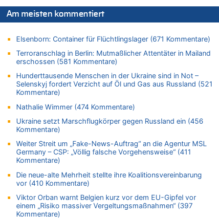
06.08.2026 - 14:11 von Dax zu
Zweite Hitzewelle in diesem Sommer ist jetzt amtlich
Am meisten kommentiert
06.08.2026 - 14:11 von Wolfgang zu
Zurück an den Rhein: Hendrich wechselt zum 1. FC Köln
Elsenborn: Container für Flüchtlingslager (671 Kommentare)
06.08.2026 - 13:59 von Chips zu
Terroranschlag in Berlin: Mutmaßlicher Attentäter in Mailand
Wasserstand des Rheins in NRW so niedrig wie noch nie
erschossen (581 Kommentare)
06.08.2026 - 13:53 von Frage an den Hondsjong zu
Hunderttausende Menschen in der Ukraine sind in Not –
Zweite Hitzewelle in diesem Sommer ist jetzt amtlich
Selenskyj fordert Verzicht auf Öl und Gas aus Russland (521
Kommentare)
06.08.2026 - 13:34 von Zeitzeuge zu
Nathalie Wimmer (474 Kommentare)
Wasserstand des Rheins in NRW so niedrig wie noch nie
06.08.2026 - 13:27 von Hubert F. zu
Ukraine setzt Marschflugkörper gegen Russland ein (456
Kommentare)
Wasserstand des Rheins in NRW so niedrig wie noch nie
Weiter Streit um „Fake-News-Auftrag“ an die Agentur MSL
06.08.2026 - 13:20 von Speck für die Mâuse zu
Germany – CSP: „Völlig falsche Vorgehensweise“ (411
FIFA-Spitze demonstriert Einigkeit trotz Kritik und neuer
Kommentare)
Vorwürfe gegen Präsident Gianni Infantino
Die neue-alte Mehrheit stellte ihre Koalitionsvereinbarung
06.08.2026 - 12:41 von Hugo Egon Bernhard von Sinnen zu
vor (410 Kommentare)
Frau hörte Stimmen aus Haus des verstorbenen Nachbarn
Viktor Orban warnt Belgien kurz vor dem EU-Gipfel vor
06.08.2026 - 12:36 von Gärlinde zu
einem „Risiko massiver Vergeltungsmaßnahmen“ (397
Aachen ab 11. August wieder Mekka des Pferdesports –
Kommentare)