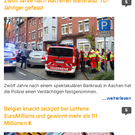
Zwölf Jahre nach Aachener Bankraub: 70-
5
Jähriger gefasst
Zwölf Jahre nach einem spektakulären Bankraub in Aachen hat
die Polizei einen Verdächtigen festgenommen.
....weiterlesen
Belgier knackt Jackpot bei Lotterie
5
EuroMillions und gewinnt mehr als 111
Millionen €