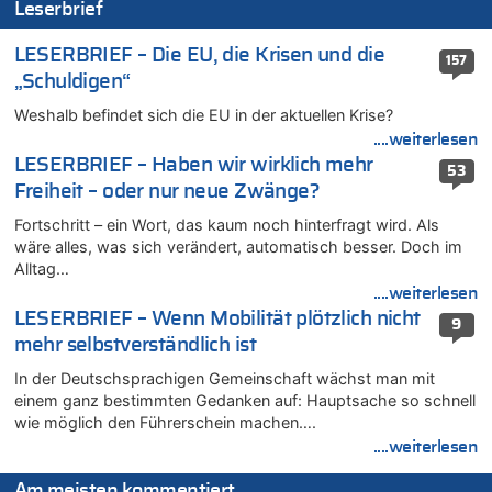
Leserbrief
Leipzig, Mechernich und die Frage: Wer steckt hinter den
Drohnen mit Strengstoff? War es Russland?
LESERBRIEF – Die EU, die Krisen und die
157
09.08.2026 - 01:10 von Peter S. zu
„Schuldigen“
Leipzig, Mechernich und die Frage: Wer steckt hinter den
Weshalb befindet sich die EU in der aktuellen Krise?
Drohnen mit Strengstoff? War es Russland?
....weiterlesen
09.08.2026 - 01:07 von Peter S. zu
LESERBRIEF – Haben wir wirklich mehr
Leipzig, Mechernich und die Frage: Wer steckt hinter den
53
Freiheit – oder nur neue Zwänge?
Drohnen mit Strengstoff? War es Russland?
09.08.2026 - 01:05 von Peter S. zu
Fortschritt – ein Wort, das kaum noch hinterfragt wird. Als
Leipzig, Mechernich und die Frage: Wer steckt hinter den
wäre alles, was sich verändert, automatisch besser. Doch im
Drohnen mit Strengstoff? War es Russland?
Alltag…
....weiterlesen
08.08.2026 - 23:27 von Bingo zu
Zweite Hitzewelle in diesem Sommer ist jetzt amtlich
LESERBRIEF – Wenn Mobilität plötzlich nicht
9
mehr selbstverständlich ist
08.08.2026 - 22:47 von Heinz F. zu
Wasserstand des Rheins in NRW so niedrig wie noch nie
In der Deutschsprachigen Gemeinschaft wächst man mit
08.08.2026 - 22:39 von Hugo Egon Bernhard von Sinnen zu
einem ganz bestimmten Gedanken auf: Hauptsache so schnell
wie möglich den Führerschein machen….
Politischer Eklat bei der Gedenkfeier in Marcinelle – Meloni:
„Schwerwiegende und beschämende Geste“
....weiterlesen
08.08.2026 - 22:23 von Marcel Scholzen Eimerscheid zu
Am meisten kommentiert