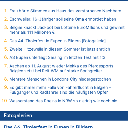
In Belgien missachten zwei von drei Autofahrern das
Tempolimit in 30er-Zonen – Untersuchung von Vias
Frau hörte Stimmen aus Haus des verstorbenen Nachbarn
09.08.2026 - 11:07 von Chips zu
Eschweiler: 16-Jähriger soll seine Oma ermordet haben
In Belgien missachten zwei von drei Autofahrern das
Belgier knackt Jackpot bei Lotterie EuroMillions und gewinnt
Tempolimit in 30er-Zonen – Untersuchung von Vias
mehr als 111 Millionen €
09.08.2026 - 10:57 von Antwort zu
Das 44. Tirolerfest in Eupen in Bildern [Fotogalerie]
Zwölf Jahre nach Aachener Bankraub: 70-Jähriger gefasst
Zweite Hitzewelle in diesem Sommer ist jetzt amtlich
09.08.2026 - 10:57 von Ach zu
Politischer Eklat bei der Gedenkfeier in Marcinelle – Meloni:
AS Eupen unterliegt Seraing im letzten Test mit 1:3
„Schwerwiegende und beschämende Geste“
Aachen ab 11. August wieder Mekka des Pferdesports –
09.08.2026 - 10:55 von Traurig zu
Belgien setzt bei Reit-WM auf starke Springreiter
Politischer Eklat bei der Gedenkfeier in Marcinelle – Meloni:
Mehrere Menschen in Londons City niedergestochen
„Schwerwiegende und beschämende Geste“
Es gibt mmer mehr Fälle von Fahrerflucht in Belgien –
09.08.2026 - 10:07 von erbo zu
Fußgänger und Radfahrer sind die häufigsten Opfer
Leipzig, Mechernich und die Frage: Wer steckt hinter den
Drohnen mit Strengstoff? War es Russland?
Wasserstand des Rheins in NRW so niedrig wie noch nie
09.08.2026 - 09:53 von schlechtmensch zu
Politischer Eklat bei der Gedenkfeier in Marcinelle – Meloni:
Fotogalerien
„Schwerwiegende und beschämende Geste“
Das 44. Tirolerfest in Eupen in Bildern
09.08.2026 - 09:39 von Punkt 12 zu