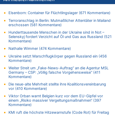
Politischer Eklat bei der Gedenkfeier in Marcinelle – Meloni:
„Schwerwiegende und beschämende Geste“
08.08.2026 - 22:12 von Hugo Egon Bernhard von Sinnen zu
Elsenborn: Container für Flüchtlingslager (671 Kommentare)
LESERBRIEF – Für lokale, dezentrale Energieproduktion
Terroranschlag in Berlin: Mutmaßlicher Attentäter in Mailand
erschossen (581 Kommentare)
08.08.2026 - 22:09 von Frage zu
Leipzig, Mechernich und die Frage: Wer steckt hinter den
Hunderttausende Menschen in der Ukraine sind in Not –
Drohnen mit Strengstoff? War es Russland?
Selenskyj fordert Verzicht auf Öl und Gas aus Russland (521
Kommentare)
08.08.2026 - 22:07 von Shari zu
Belgier knackt Jackpot bei Lotterie EuroMillions und gewinnt
Nathalie Wimmer (474 Kommentare)
mehr als 111 Millionen €
Ukraine setzt Marschflugkörper gegen Russland ein (456
08.08.2026 - 21:46 von Frage zu
Kommentare)
Leipzig, Mechernich und die Frage: Wer steckt hinter den
Weiter Streit um „Fake-News-Auftrag“ an die Agentur MSL
Drohnen mit Strengstoff? War es Russland?
Germany – CSP: „Völlig falsche Vorgehensweise“ (411
Kommentare)
08.08.2026 - 21:33 von Frage zu
Zwölf Jahre nach Aachener Bankraub: 70-Jähriger gefasst
Die neue-alte Mehrheit stellte ihre Koalitionsvereinbarung
vor (410 Kommentare)
08.08.2026 - 21:28 von Noah Parmentier zu
Leipzig, Mechernich und die Frage: Wer steckt hinter den
Viktor Orban warnt Belgien kurz vor dem EU-Gipfel vor
Drohnen mit Strengstoff? War es Russland?
einem „Risiko massiver Vergeltungsmaßnahmen“ (397
Kommentare)
08.08.2026 - 21:11 von Mungo zu
Leipzig, Mechernich und die Frage: Wer steckt hinter den
KMI ruft die höchste Hitzewarnstufe (Code Rot) für Freitag