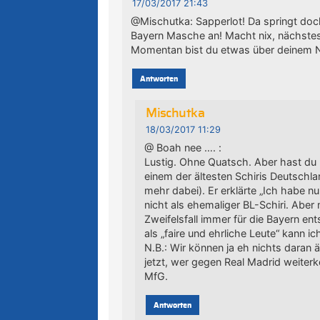
17/03/2017 21:43
@Mischutka: Sapperlot! Da springt doch 
Bayern Masche an! Macht nix, nächstes
Momentan bist du etwas über deinem Ni
Antworten
Mischutka
18/03/2017 11:29
@ Boah nee …. :
Lustig. Ohne Quatsch. Aber hast du
einem der ältesten Schiris Deutschla
mehr dabei). Er erklärte „Ich habe n
nicht als ehemaliger BL-Schiri. Aber m
Zweifelsfall immer für die Bayern en
als „faire und ehrliche Leute“ kann ic
N.B.: Wir können ja eh nichts daran 
jetzt, wer gegen Real Madrid weiterk
MfG.
Antworten