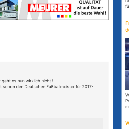
r
fü
F
d
 geht es nun wirklich nicht !
etzt schon den Deutschen Fußballmeister für 2017-
W
P
s
W