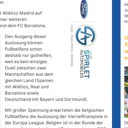
un.
s
J
 Atlético Madrid auf
t
einer weiteren
m
und dem FC Barcelona.
Den Ausgang dieser
U
Auslosung können
3
Fußballfans schon
v
deshalb nur gutheißen,
t
weil es kein einziges
Duell zwischen zwei
Mannschaften aus dem
gleichen Land (Spanien
mit Atlético, Real und
Barcelona sowie
Deutschland mit Bayern und Dortmund).
Mit großer Spannung erwarteten die belgischen
Fußballfans die Auslosung der Viertelfinalspiele in
der Europa League. Belgien ist in der Runde der
D