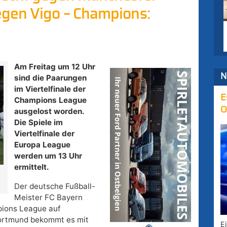
gen Vigo – Champions:
Am Freitag um 12 Uhr
N
sind die Paarungen
im Viertelfinale der
E
Champions League
O
ausgelost worden.
Die Spiele im
Viertelfinale der
Europa League
werden um 13 Uhr
ermittelt.
Der deutsche Fußball-
Meister FC Bayern
mpions League auf
 Dortmund bekommt es mit
E