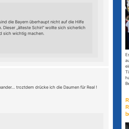
ind die Bayern überhaupt nicht auf die Hilfe
Dieser „älteste Schiri“ wollte sich sicherlich
d sich wichtig machen.
E
a
e
Ti
h
B
nander… troztdem drücke ich die Daumen für Real !
R
R
b