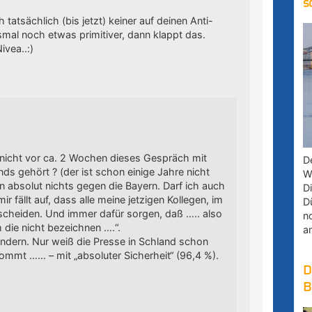
s
tatsächlich (bis jetzt) keiner auf deinen Anti-
mal noch etwas primitiver, dann klappt das.
vea..:)
 nicht vor ca. 2 Wochen dieses Gespräch mit
D
nds gehört ? (der ist schon einige Jahre nicht
W
un absolut nichts gegen die Bayern. Darf ich auch
D
ir fällt auf, dass alle meine jetzigen Kollegen, im
D
tscheiden. Und immer dafür sorgen, daß ….. also
n
h die nicht bezeichnen ….“.
a
ändern. Nur weiß die Presse in Schland schon
ommt …… – mit „absoluter Sicherheit“ (96,4 %).
D
B