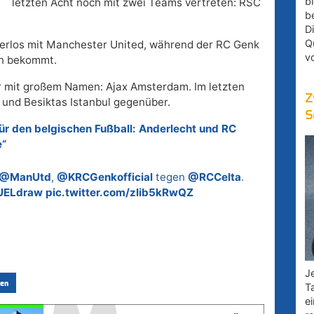
bl
letzten Acht noch mit zwei Teams vertreten: RSC
b
D
Q
erlos mit Manchester United, während der RC Genk
v
un bekommt.
er mit großem Namen: Ajax Amsterdam. Im letzten
Z
 und Besiktas Istanbul gegenüber.
S
für den belgischen Fußball: Anderlecht und RC
e“
@ManUtd
,
@KRCGenkofficial
tegen
@RCCelta
.
UELdraw
pic.twitter.com/zIib5kRwQZ
Je
en
T
e