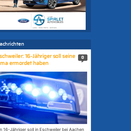
achrichten
schweiler: 16-Jähriger soll seine
0
ma ermordet haben
in 16-Jähriger soll in Eschweiler bei Aachen