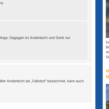
ns
Dinge. Dagegen ist Anderlecht und Genk nur
D
B
d
S
W
N
 Wer Anderlecht als „Fallobst“ bezeichnet, kann auch