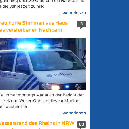
egelmäßig über 30 Grad und die Nächte sind
r die Jahreszeit zu mild.
....weiterlesen
rau hörte Stimmen aus Haus
3
es verstorbenen Nachbarn
ie immer montags war auch der Bericht der
olizeizone Weser-Göhl an diesem Montag
ehr ausführlich.
....weiterlesen
asserstand des Rheins in NRW
89