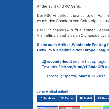
Anderlecht und RC Genk.
Der RSC Anderlecht erwischte ein Hamm
es mit den Spaniern von Celta Vigo zu t
Der FC Schalke 04 trifft auf einen Gegn
Viertelfinale stehen sich Olympique Lyon
Siehe auch Artikel „Wieder ein Festtag 
Genk im Viertelfinale der Europa Leagu
.
@rscanderlecht
neemt het op tegen
Tevreden?
https://t.co/xfIBhdaCf8
#
— sporza (@sporza)
March 17, 2017
Jetzt Artikel teilen!
Facebook
Twitter
E-Mail
Druck