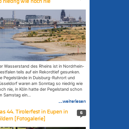
o niedrig wie noch nie
er Wasserstand des Rheins ist in Nordrhein-
estfalen teils auf ein Rekordtief gesunken.
ie Pegelstände in Duisburg-Ruhrort und
üsseldorf waren am Sonntag so niedrig wie
och nie, in Köln hatte der Pegelstand schon
m Samstag ein…
....weiterlesen
as 44. Tirolerfest in Eupen in
6
ildern [Fotogalerie]