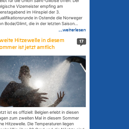
eibt für die Union Saint-Gilloise offen: Der
elgische Vizemeister empfing am
ienstagabend im Hinspiel der 3.
ualifikationsrunde in Ostende die Norweger
on Bodø/Glimt, die in der letzten Saison…
....weiterlesen
weite Hitzewelle in diesem
17
ommer ist jetzt amtlich
tzt ist es offiziell: Belgien erlebt in diesen
agen zum zweiten Mal in diesem Sommer
ine Hitzewelle. Die Temperaturen liegen