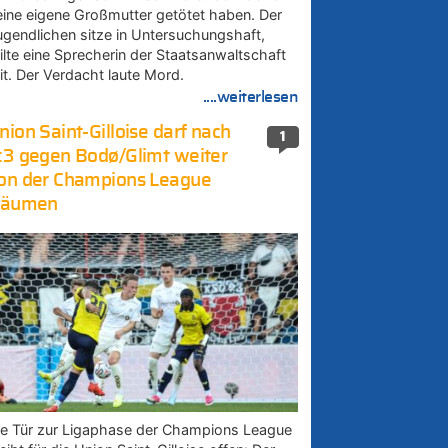
eine eigene Großmutter getötet haben. Der
ugendlichen sitze in Untersuchungshaft,
eilte eine Sprecherin der Staatsanwaltschaft
it. Der Verdacht laute Mord.
....weiterlesen
nion Saint-Gilloise darf nach
1
:3 gegen Bodø/Glimt weiter
on der Champions League
räumen
ie Tür zur Ligaphase der Champions League