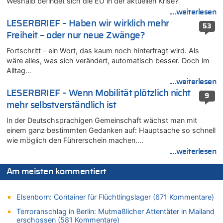
Weshalb befindet sich die EU in der aktuellen Krise?
07.08.2026 - 11:12 von Frage zu
Wasserstand des Rheins in NRW so niedrig wie noch nie
....weiterlesen
LESERBRIEF – Haben wir wirklich mehr
07.08.2026 - 10:29 von Soso zu
53
Freiheit – oder nur neue Zwänge?
Aachen ab 11. August wieder Mekka des Pferdesports –
Belgien setzt bei Reit-WM auf starke Springreiter
Fortschritt – ein Wort, das kaum noch hinterfragt wird. Als
07.08.2026 - 10:23 von Opa zu
wäre alles, was sich verändert, automatisch besser. Doch im
In Belgien missachten zwei von drei Autofahrern das
Alltag…
Tempolimit in 30er-Zonen – Untersuchung von Vias
....weiterlesen
07.08.2026 - 10:05 von Ostbelgien Direkt zu
LESERBRIEF – Wenn Mobilität plötzlich nicht
9
Soll Belgien Tempolimit auf Autobahnen erhöhen? – In
mehr selbstverständlich ist
Tschechien ab 2024 maximal 150 km/h erlaubt
In der Deutschsprachigen Gemeinschaft wächst man mit
07.08.2026 - 10:05 von N. A. Klar zu
einem ganz bestimmten Gedanken auf: Hauptsache so schnell
In Belgien missachten zwei von drei Autofahrern das
wie möglich den Führerschein machen….
Tempolimit in 30er-Zonen – Untersuchung von Vias
....weiterlesen
07.08.2026 - 09:31 von Ermitler zu
Das 44. Tirolerfest in Eupen in Bildern [Fotogalerie]
Am meisten kommentiert
07.08.2026 - 09:18 von Noppi zu
AS Eupen: „Keiner weiß, wohin die Reise geht…“
Elsenborn: Container für Flüchtlingslager (671 Kommentare)
07.08.2026 - 09:03 von JoKrings zu
Terroranschlag in Berlin: Mutmaßlicher Attentäter in Mailand
Zweite Hitzewelle in diesem Sommer ist jetzt amtlich
erschossen (581 Kommentare)