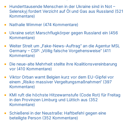
07.08.2026 - 01:12 von WK zu
Hunderttausende Menschen in der Ukraine sind in Not –
Warum die Waldbrände in Frankreich und Spanien Rekorde
Selenskyj fordert Verzicht auf Öl und Gas aus Russland (521
brechen [Fragen & Antworten]
Kommentare)
07.08.2026 - 01:03 von Hugo Egon Bernhard von Sinnen zu
Nathalie Wimmer (474 Kommentare)
Zweite Hitzewelle in diesem Sommer ist jetzt amtlich
Ukraine setzt Marschflugkörper gegen Russland ein (456
07.08.2026 - 00:50 von WK zu
Kommentare)
Wie kam es zur Ceuta-Krise?
Weiter Streit um „Fake-News-Auftrag“ an die Agentur MSL
07.08.2026 - 00:06 von 5/11 zu
Germany – CSP: „Völlig falsche Vorgehensweise“ (411
Kommentare)
Mehrere Menschen in Londons City niedergestochen
Die neue-alte Mehrheit stellte ihre Koalitionsvereinbarung
06.08.2026 - 23:53 von Foto Anneliese zu
vor (410 Kommentare)
Mehrere Menschen in Londons City niedergestochen
Viktor Orban warnt Belgien kurz vor dem EU-Gipfel vor
06.08.2026 - 23:25 von WK zu
einem „Risiko massiver Vergeltungsmaßnahmen“ (397
FIFA-Spitze demonstriert Einigkeit trotz Kritik und neuer
Kommentare)
Vorwürfe gegen Präsident Gianni Infantino
KMI ruft die höchste Hitzewarnstufe (Code Rot) für Freitag
06.08.2026 - 22:48 von DG zu
in den Provinzen Limburg und Lüttich aus (352
FIFA-Spitze demonstriert Einigkeit trotz Kritik und neuer
Kommentare)
Vorwürfe gegen Präsident Gianni Infantino
Schießerei in der Neustraße: Haftbefehl gegen eine
06.08.2026 - 22:07 von DR ALBERN zu
beteiligte Person (352 Kommentare)
FIFA-Spitze demonstriert Einigkeit trotz Kritik und neuer
Vorwürfe gegen Präsident Gianni Infantino