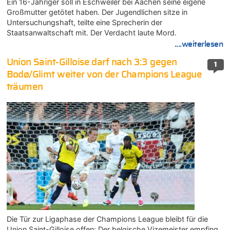
Ein 16-Jähriger soll in Eschweiler bei Aachen seine eigene
Großmutter getötet haben. Der Jugendlichen sitze in
Untersuchungshaft, teilte eine Sprecherin der
Staatsanwaltschaft mit. Der Verdacht laute Mord.
....weiterlesen
Union Saint-Gilloise darf nach 3:3 gegen
1
Bodø/Glimt weiter von der Champions League
träumen
Die Tür zur Ligaphase der Champions League bleibt für die
Union Saint-Gilloise offen: Der belgische Vizemeister empfing