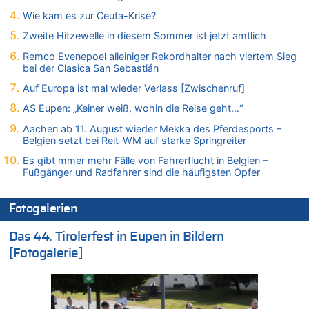
In Belgien missachten zwei von drei Autofahrern das
Wie kam es zur Ceuta-Krise?
Tempolimit in 30er-Zonen – Untersuchung von Vias
Zweite Hitzewelle in diesem Sommer ist jetzt amtlich
07.08.2026 - 14:33 von Ostbelgien Direkt zu
Offiziell: Van Bommel wird Belgiens Nationaltrainer
Remco Evenepoel alleiniger Rekordhalter nach viertem Sieg
bei der Clasica San Sebastián
07.08.2026 - 13:39 von alter weißer mann zu
Zurück an den Rhein: Hendrich wechselt zum 1. FC Köln
Auf Europa ist mal wieder Verlass [Zwischenruf]
07.08.2026 - 13:39 von Ach zu
AS Eupen: „Keiner weiß, wohin die Reise geht…“
Aachen ab 11. August wieder Mekka des Pferdesports –
Aachen ab 11. August wieder Mekka des Pferdesports –
Belgien setzt bei Reit-WM auf starke Springreiter
Belgien setzt bei Reit-WM auf starke Springreiter
07.08.2026 - 13:31 von Guido Scholzen zu
Es gibt mmer mehr Fälle von Fahrerflucht in Belgien –
Wasserstand des Rheins in NRW so niedrig wie noch nie
Fußgänger und Radfahrer sind die häufigsten Opfer
07.08.2026 - 13:23 von JoKrings zu
In Belgien missachten zwei von drei Autofahrern das
Fotogalerien
Tempolimit in 30er-Zonen – Untersuchung von Vias
07.08.2026 - 13:20 von JoKrings zu
Das 44. Tirolerfest in Eupen in Bildern
In Belgien missachten zwei von drei Autofahrern das
[Fotogalerie]
Tempolimit in 30er-Zonen – Untersuchung von Vias
07.08.2026 - 13:04 von Kein Raser zu
In Belgien missachten zwei von drei Autofahrern das
Tempolimit in 30er-Zonen – Untersuchung von Vias