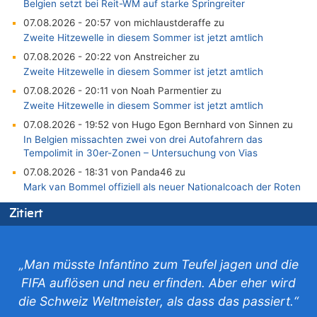
Belgien setzt bei Reit-WM auf starke Springreiter
07.08.2026 - 20:57 von michlaustderaffe zu
Zweite Hitzewelle in diesem Sommer ist jetzt amtlich
07.08.2026 - 20:22 von Anstreicher zu
Zweite Hitzewelle in diesem Sommer ist jetzt amtlich
07.08.2026 - 20:11 von Noah Parmentier zu
Zweite Hitzewelle in diesem Sommer ist jetzt amtlich
07.08.2026 - 19:52 von Hugo Egon Bernhard von Sinnen zu
In Belgien missachten zwei von drei Autofahrern das
Tempolimit in 30er-Zonen – Untersuchung von Vias
07.08.2026 - 18:31 von Panda46 zu
Mark van Bommel offiziell als neuer Nationalcoach der Roten
Teufel vorgestellt: „Ist mir eine große Ehre“
Zitiert
07.08.2026 - 17:56 von Mungo zu
Zweite Hitzewelle in diesem Sommer ist jetzt amtlich
07.08.2026 - 17:55 von M der Block zu
„Man müsste Infantino zum Teufel jagen und die
AS Eupen: „Keiner weiß, wohin die Reise geht…“
FIFA auflösen und neu erfinden. Aber eher wird
07.08.2026 - 16:38 von Joseph Meyer zu
die Schweiz Weltmeister, als dass das passiert.“
Wasserstand des Rheins in NRW so niedrig wie noch nie