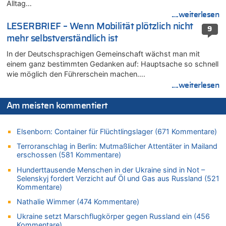
Leipzig, Mechernich und die Frage: Wer steckt hinter den
Alltag…
Drohnen mit Strengstoff? War es Russland?
....weiterlesen
08.08.2026 - 20:34 von Dax zu
LESERBRIEF – Wenn Mobilität plötzlich nicht
9
Wasserstand des Rheins in NRW so niedrig wie noch nie
mehr selbstverständlich ist
08.08.2026 - 20:32 von Joseph Meyer zu
In der Deutschsprachigen Gemeinschaft wächst man mit
Leipzig, Mechernich und die Frage: Wer steckt hinter den
einem ganz bestimmten Gedanken auf: Hauptsache so schnell
Drohnen mit Strengstoff? War es Russland?
wie möglich den Führerschein machen….
08.08.2026 - 20:20 von Joseph Meyer zu
....weiterlesen
Leipzig, Mechernich und die Frage: Wer steckt hinter den
Drohnen mit Strengstoff? War es Russland?
Am meisten kommentiert
08.08.2026 - 20:19 von Peter G zu
Zwölf Jahre nach Aachener Bankraub: 70-Jähriger gefasst
Elsenborn: Container für Flüchtlingslager (671 Kommentare)
08.08.2026 - 20:17 von Russentrolle zu
Terroranschlag in Berlin: Mutmaßlicher Attentäter in Mailand
Leipzig, Mechernich und die Frage: Wer steckt hinter den
erschossen (581 Kommentare)
Drohnen mit Strengstoff? War es Russland?
Hunderttausende Menschen in der Ukraine sind in Not –
08.08.2026 - 20:16 von Dax zu
Selenskyj fordert Verzicht auf Öl und Gas aus Russland (521
Wasserstand des Rheins in NRW so niedrig wie noch nie
Kommentare)
08.08.2026 - 20:13 von Dax zu
Nathalie Wimmer (474 Kommentare)
Zweite Hitzewelle in diesem Sommer ist jetzt amtlich
Ukraine setzt Marschflugkörper gegen Russland ein (456
08.08.2026 - 20:09 von Dax zu
Kommentare)