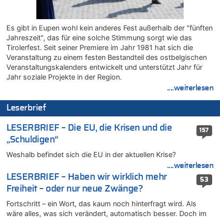
LESERBRIEF – Für lokale, dezentrale Energieproduktion
08.08.2026 - 22:09 von Frage zu
Es gibt in Eupen wohl kein anderes Fest außerhalb der "fünften
Leipzig, Mechernich und die Frage: Wer steckt hinter den
Jahreszeit", das für eine solche Stimmung sorgt wie das
Drohnen mit Strengstoff? War es Russland?
Tirolerfest. Seit seiner Premiere im Jahr 1981 hat sich die
08.08.2026 - 22:07 von Shari zu
Veranstaltung zu einem festen Bestandteil des ostbelgischen
Belgier knackt Jackpot bei Lotterie EuroMillions und gewinnt
Veranstaltungskalenders entwickelt und unterstützt Jahr für
mehr als 111 Millionen €
Jahr soziale Projekte in der Region.
....weiterlesen
08.08.2026 - 21:46 von Frage zu
Leipzig, Mechernich und die Frage: Wer steckt hinter den
Leserbrief
Drohnen mit Strengstoff? War es Russland?
08.08.2026 - 21:33 von Frage zu
LESERBRIEF – Die EU, die Krisen und die
157
Zwölf Jahre nach Aachener Bankraub: 70-Jähriger gefasst
„Schuldigen“
08.08.2026 - 21:28 von Noah Parmentier zu
Weshalb befindet sich die EU in der aktuellen Krise?
Leipzig, Mechernich und die Frage: Wer steckt hinter den
Drohnen mit Strengstoff? War es Russland?
....weiterlesen
LESERBRIEF – Haben wir wirklich mehr
08.08.2026 - 21:11 von Mungo zu
53
Freiheit – oder nur neue Zwänge?
Leipzig, Mechernich und die Frage: Wer steckt hinter den
Drohnen mit Strengstoff? War es Russland?
Fortschritt – ein Wort, das kaum noch hinterfragt wird. Als
08.08.2026 - 20:49 von Marcel Scholzen Eimerscheid zu
wäre alles, was sich verändert, automatisch besser. Doch im