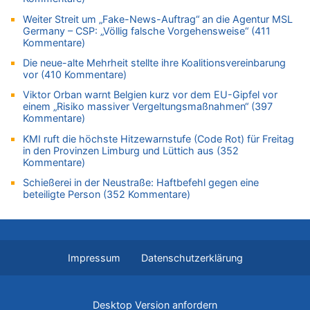
Zweite Hitzewelle in diesem Sommer ist jetzt amtlich
Weiter Streit um „Fake-News-Auftrag“ an die Agentur MSL
08.08.2026 - 20:06 von Dax zu
Germany – CSP: „Völlig falsche Vorgehensweise“ (411
Kommentare)
Zweite Hitzewelle in diesem Sommer ist jetzt amtlich
08.08.2026 - 19:00 von Peter G zu
Die neue-alte Mehrheit stellte ihre Koalitionsvereinbarung
vor (410 Kommentare)
Leipzig, Mechernich und die Frage: Wer steckt hinter den
Drohnen mit Strengstoff? War es Russland?
Viktor Orban warnt Belgien kurz vor dem EU-Gipfel vor
einem „Risiko massiver Vergeltungsmaßnahmen“ (397
08.08.2026 - 18:48 von Marcel Scholzen Eimerscheid zu
Kommentare)
Leipzig, Mechernich und die Frage: Wer steckt hinter den
Drohnen mit Strengstoff? War es Russland?
KMI ruft die höchste Hitzewarnstufe (Code Rot) für Freitag
in den Provinzen Limburg und Lüttich aus (352
08.08.2026 - 18:41 von JoKrings zu
Kommentare)
Leipzig, Mechernich und die Frage: Wer steckt hinter den
Schießerei in der Neustraße: Haftbefehl gegen eine
Drohnen mit Strengstoff? War es Russland?
beteiligte Person (352 Kommentare)
08.08.2026 - 18:39 von JoKrings zu
Leipzig, Mechernich und die Frage: Wer steckt hinter den
Drohnen mit Strengstoff? War es Russland?
08.08.2026 - 18:07 von Hubert F. zu
Impressum
Datenschutzerklärung
Belgier knackt Jackpot bei Lotterie EuroMillions und gewinnt
mehr als 111 Millionen €
08.08.2026 - 17:46 von Der Alte zu
Desktop Version anfordern
Belgier knackt Jackpot bei Lotterie EuroMillions und gewinnt