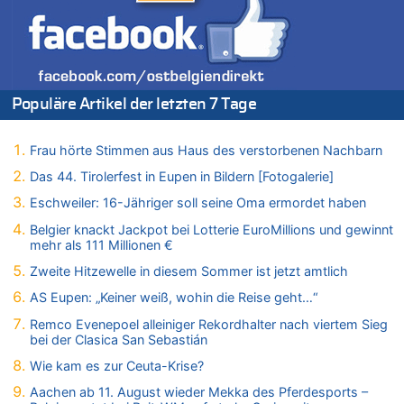
08.08.2026 - 20:32 von Joseph Meyer zu
Leipzig, Mechernich und die Frage: Wer steckt hinter den
Drohnen mit Strengstoff? War es Russland?
08.08.2026 - 20:20 von Joseph Meyer zu
Leipzig, Mechernich und die Frage: Wer steckt hinter den
Populäre Artikel der letzten 7 Tage
Drohnen mit Strengstoff? War es Russland?
08.08.2026 - 20:19 von Peter G zu
Zwölf Jahre nach Aachener Bankraub: 70-Jähriger gefasst
Frau hörte Stimmen aus Haus des verstorbenen Nachbarn
08.08.2026 - 20:17 von Russentrolle zu
Das 44. Tirolerfest in Eupen in Bildern [Fotogalerie]
Leipzig, Mechernich und die Frage: Wer steckt hinter den
Eschweiler: 16-Jähriger soll seine Oma ermordet haben
Drohnen mit Strengstoff? War es Russland?
Belgier knackt Jackpot bei Lotterie EuroMillions und gewinnt
08.08.2026 - 20:16 von Dax zu
mehr als 111 Millionen €
Wasserstand des Rheins in NRW so niedrig wie noch nie
Zweite Hitzewelle in diesem Sommer ist jetzt amtlich
08.08.2026 - 20:13 von Dax zu
Zweite Hitzewelle in diesem Sommer ist jetzt amtlich
AS Eupen: „Keiner weiß, wohin die Reise geht…“
08.08.2026 - 20:09 von Dax zu
Remco Evenepoel alleiniger Rekordhalter nach viertem Sieg
Zweite Hitzewelle in diesem Sommer ist jetzt amtlich
bei der Clasica San Sebastián
08.08.2026 - 20:06 von Dax zu
Wie kam es zur Ceuta-Krise?
Zweite Hitzewelle in diesem Sommer ist jetzt amtlich
Aachen ab 11. August wieder Mekka des Pferdesports –