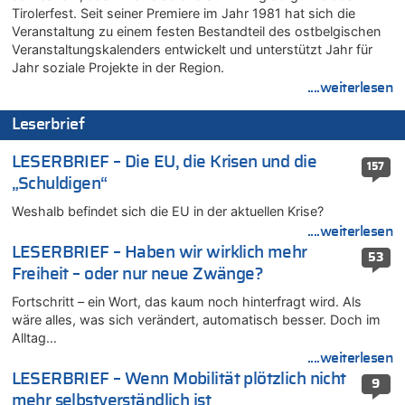
08.08.2026 - 17:43 von Der Alte zu
Tirolerfest. Seit seiner Premiere im Jahr 1981 hat sich die
Leipzig, Mechernich und die Frage: Wer steckt hinter den
Veranstaltung zu einem festen Bestandteil des ostbelgischen
Drohnen mit Strengstoff? War es Russland?
Veranstaltungskalenders entwickelt und unterstützt Jahr für
08.08.2026 - 17:16 von Bingo zu
Jahr soziale Projekte in der Region.
Zweite Hitzewelle in diesem Sommer ist jetzt amtlich
....weiterlesen
08.08.2026 - 16:20 von Russentrolle zu
Leserbrief
Leipzig, Mechernich und die Frage: Wer steckt hinter den
Drohnen mit Strengstoff? War es Russland?
LESERBRIEF – Die EU, die Krisen und die
157
08.08.2026 - 15:34 von JoKrings zu
„Schuldigen“
Leipzig, Mechernich und die Frage: Wer steckt hinter den
Drohnen mit Strengstoff? War es Russland?
Weshalb befindet sich die EU in der aktuellen Krise?
08.08.2026 - 15:32 von 5/11 zu
....weiterlesen
Mehrere Menschen in Londons City niedergestochen
LESERBRIEF – Haben wir wirklich mehr
53
08.08.2026 - 15:19 von Guido Scholzen zu
Freiheit – oder nur neue Zwänge?
Leipzig, Mechernich und die Frage: Wer steckt hinter den
Fortschritt – ein Wort, das kaum noch hinterfragt wird. Als
Drohnen mit Strengstoff? War es Russland?
wäre alles, was sich verändert, automatisch besser. Doch im
08.08.2026 - 14:54 von Alfons van Compernolle zu
Alltag…
Belgier knackt Jackpot bei Lotterie EuroMillions und gewinnt
....weiterlesen
mehr als 111 Millionen €
LESERBRIEF – Wenn Mobilität plötzlich nicht
9
08.08.2026 - 14:47 von Peer Wermuth zu
mehr selbstverständlich ist