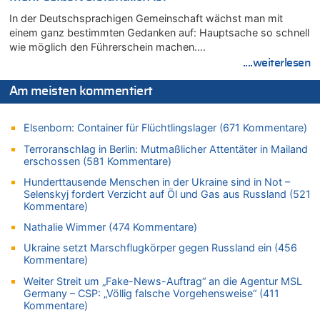
Leipzig, Mechernich und die Frage: Wer steckt hinter den
In der Deutschsprachigen Gemeinschaft wächst man mit
Drohnen mit Strengstoff? War es Russland?
einem ganz bestimmten Gedanken auf: Hauptsache so schnell
08.08.2026 - 14:29 von Achso Dax zu
wie möglich den Führerschein machen….
In Belgien missachten zwei von drei Autofahrern das
....weiterlesen
Tempolimit in 30er-Zonen – Untersuchung von Vias
08.08.2026 - 13:23 von Hugo Egon Bernhard von Sinnen zu
Am meisten kommentiert
Leipzig, Mechernich und die Frage: Wer steckt hinter den
Drohnen mit Strengstoff? War es Russland?
Elsenborn: Container für Flüchtlingslager (671 Kommentare)
08.08.2026 - 13:03 von WK zu
Terroranschlag in Berlin: Mutmaßlicher Attentäter in Mailand
Kollision zwischen Autofahrer und Radfahrer an RAVeL-Weg
erschossen (581 Kommentare)
08.08.2026 - 12:56 von WK zu
Hunderttausende Menschen in der Ukraine sind in Not –
Wasserstand des Rheins in NRW so niedrig wie noch nie
Selenskyj fordert Verzicht auf Öl und Gas aus Russland (521
08.08.2026 - 12:29 von WK zu
Kommentare)
In Belgien missachten zwei von drei Autofahrern das
Nathalie Wimmer (474 Kommentare)
Tempolimit in 30er-Zonen – Untersuchung von Vias
Ukraine setzt Marschflugkörper gegen Russland ein (456
08.08.2026 - 12:01 von Hugo Egon Bernhard von Sinnen zu
Kommentare)
Zurück an den Rhein: Hendrich wechselt zum 1. FC Köln
Weiter Streit um „Fake-News-Auftrag“ an die Agentur MSL
08.08.2026 - 11:39 von Dax zu
Germany – CSP: „Völlig falsche Vorgehensweise“ (411
In Belgien missachten zwei von drei Autofahrern das
Kommentare)
Tempolimit in 30er-Zonen – Untersuchung von Vias