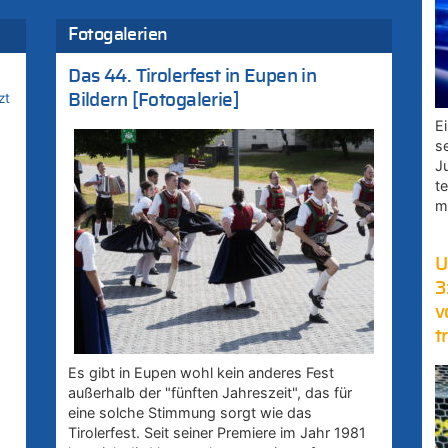
Fotogalerien
Das 44. Tirolerfest in Eupen in
zt
Bildern [Fotogalerie]
E
s
J
t
m
U
3
v
t
Es gibt in Eupen wohl kein anderes Fest
außerhalb der "fünften Jahreszeit", das für
eine solche Stimmung sorgt wie das
Tirolerfest. Seit seiner Premiere im Jahr 1981