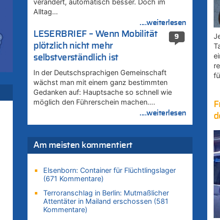
verändert, automatisch besser. Doch im
Alltag…
....weiterlesen
LESERBRIEF – Wenn Mobilität
Je
9
plötzlich nicht mehr
T
e
selbstverständlich ist
r
–
In der Deutschsprachigen Gemeinschaft
fü
wächst man mit einem ganz bestimmten
rd
Gedanken auf: Hauptsache so schnell wie
möglich den Führerschein machen….
F
....weiterlesen
d
Am meisten kommentiert
–
Elsenborn: Container für Flüchtlingslager
(671 Kommentare)
Terroranschlag in Berlin: Mutmaßlicher
uf
Attentäter in Mailand erschossen (581
Kommentare)