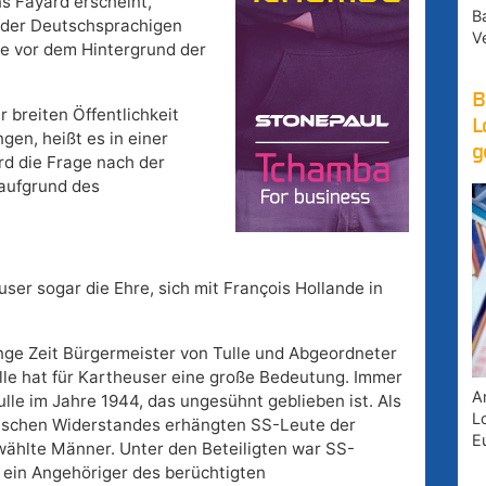
ns Fayard erscheint,
B
g der Deutschsprachigen
V
e vor dem Hintergrund der
B
r breiten Öffentlichkeit
L
gen, heißt es in einer
g
rd die Frage nach der
 aufgrund des
er sogar die Ehre, sich mit François Hollande in
nge Zeit Bürgermeister von Tulle und Abgeordneter
le hat für Kartheuser eine große Bedeutung. Immer
A
ulle im Jahre 1944, das ungesühnt geblieben ist. Als
Lo
ösischen Widerstandes erhängten SS-Leute der
E
ewählte Männer. Unter den Beteiligten war SS-
, ein Angehöriger des berüchtigten