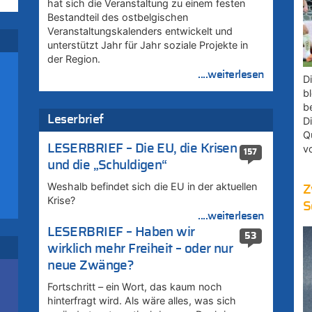
hat sich die Veranstaltung zu einem festen
Bestandteil des ostbelgischen
Veranstaltungskalenders entwickelt und
unterstützt Jahr für Jahr soziale Projekte in
der Region.
....weiterlesen
D
bl
b
Leserbrief
D
Q
LESERBRIEF – Die EU, die Krisen
v
157
und die „Schuldigen“
–
Weshalb befindet sich die EU in der aktuellen
Z
Krise?
S
rd
....weiterlesen
LESERBRIEF – Haben wir
53
wirklich mehr Freiheit – oder nur
neue Zwänge?
Fortschritt – ein Wort, das kaum noch
hinterfragt wird. Als wäre alles, was sich
r