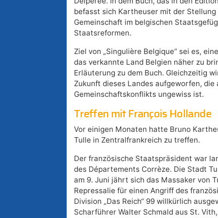
Delpérée. In dem Buch, das in den Éditio
befasst sich Kartheuser mit der Stellun
Gemeinschaft im belgischen Staatsgefüg
Staatsreformen.
Ziel von „Singulière Belgique“ sei es, eine
das verkannte Land Belgien näher zu brin
Erläuterung zu dem Buch. Gleichzeitig wi
Zukunft dieses Landes aufgeworfen, die
Gemeinschaftskonflikts ungewiss ist.
Treffen mit François Hollande
Vor einigen Monaten hatte Bruno Kartheus
Tulle in Zentralfrankreich zu treffen.
Der französische Staatspräsident war la
des Départements Corrèze. Die Stadt Tul
am 9. Juni jährt sich das Massaker von T
Repressalie für einen Angriff des franz
Division „Das Reich“ 99 willkürlich ausg
Scharführer Walter Schmald aus St. Vith