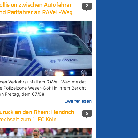
ollision zwischen Autofahrer
2
nd Radfahrer an RAVeL-Weg
inen Verkehrsunfall am RAVeL-Weg meldet
ie Polizeizone Weser-Göhl in ihrem Bericht
on Freitag, dem 07/08.
....weiterlesen
urück an den Rhein: Hendrich
5
echselt zum 1. FC Köln