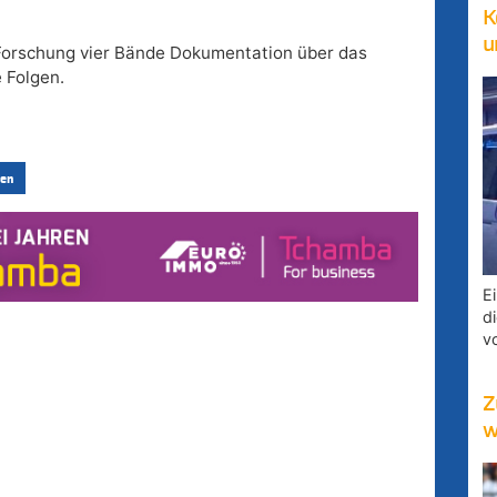
K
u
n Forschung vier Bände Dokumentation über das
 Folgen.
en
E
d
v
Z
w