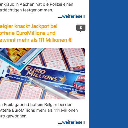
ankraub in Aachen hat die Polizei einen
erdächtigen festgenommen.
....weiterlesen
elgier knackt Jackpot bei
2
otterie EuroMillions und
ewinnt mehr als 111 Millionen €
m Freitagabend hat ein Belgier bei der
tterie EuroMillions mehr als 111 Millionen
uro gewonnen.
....weiterlesen