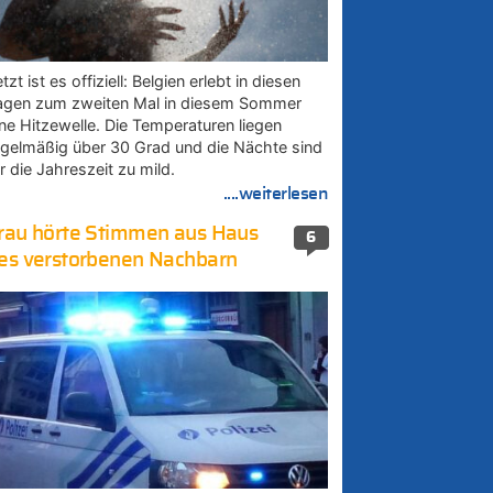
tzt ist es offiziell: Belgien erlebt in diesen
agen zum zweiten Mal in diesem Sommer
ine Hitzewelle. Die Temperaturen liegen
egelmäßig über 30 Grad und die Nächte sind
r die Jahreszeit zu mild.
....weiterlesen
rau hörte Stimmen aus Haus
6
es verstorbenen Nachbarn