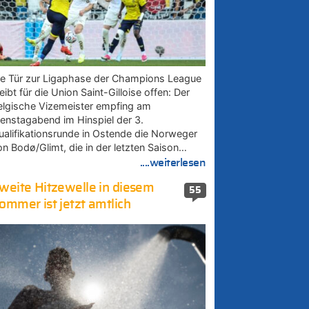
ie Tür zur Ligaphase der Champions League
eibt für die Union Saint-Gilloise offen: Der
elgische Vizemeister empfing am
ienstagabend im Hinspiel der 3.
ualifikationsrunde in Ostende die Norweger
on Bodø/Glimt, die in der letzten Saison…
....weiterlesen
weite Hitzewelle in diesem
55
ommer ist jetzt amtlich