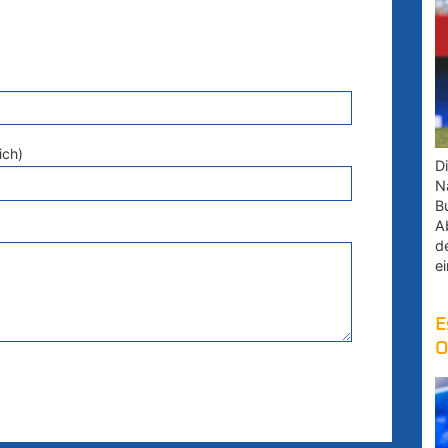
ich)
D
Na
B
A
d
e
E
O