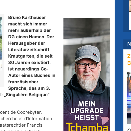
Bruno Kartheuser
macht sich immer
mehr außerhalb der
DG einen Namen.
Der
Herausgeber der
N
Literaturzeitschrift
Krautgarten
,
die seit
Z
30 Jahren existiert,
B
ist neuerdings Co-
Autor eines Buches in
französischer
Sprache, das am 3.
l: „Singulière Belgique“
ncent de Coorebyter,
cherche et d’Information
taatsrechtler Francis
Z