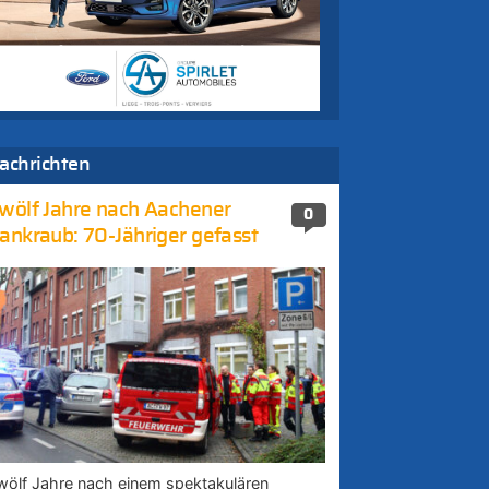
achrichten
wölf Jahre nach Aachener
0
ankraub: 70-Jähriger gefasst
wölf Jahre nach einem spektakulären