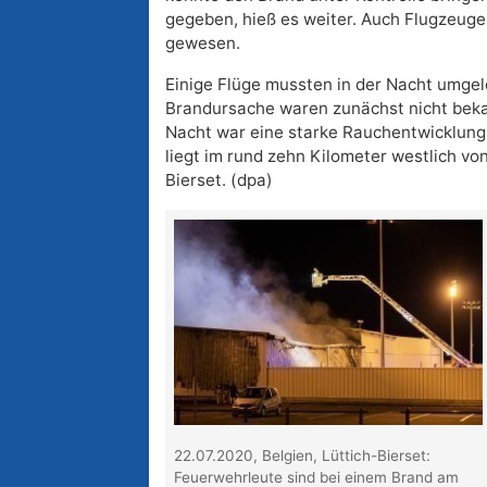
gegeben, hieß es weiter. Auch Flugzeuge 
gewesen.
Einige Flüge mussten in der Nacht umgele
Brandursache waren zunächst nicht bekan
Nacht war eine starke Rauchentwicklung
liegt im rund zehn Kilometer westlich vo
Bierset. (dpa)
22.07.2020, Belgien, Lüttich-Bierset:
Feuerwehrleute sind bei einem Brand am