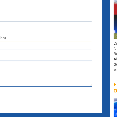
ich)
D
Na
B
A
d
e
E
O