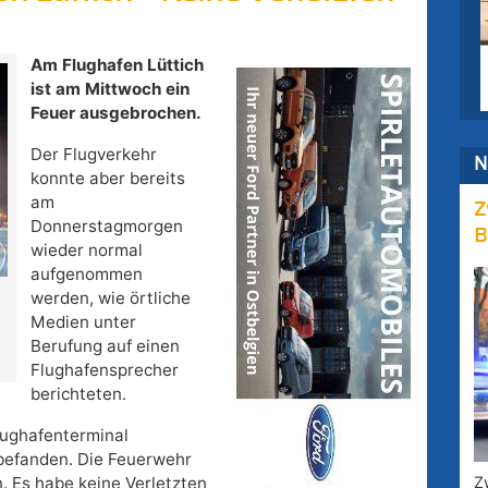
Am Flughafen Lüttich
ist am Mittwoch ein
Feuer ausgebrochen.
Der Flugverkehr
N
konnte aber bereits
am
Z
Donnerstagmorgen
B
wieder normal
aufgenommen
werden, wie örtliche
Medien unter
Berufung auf einen
Flughafensprecher
berichteten.
ughafenterminal
 befanden. Die Feuerwehr
Z
. Es habe keine Verletzten