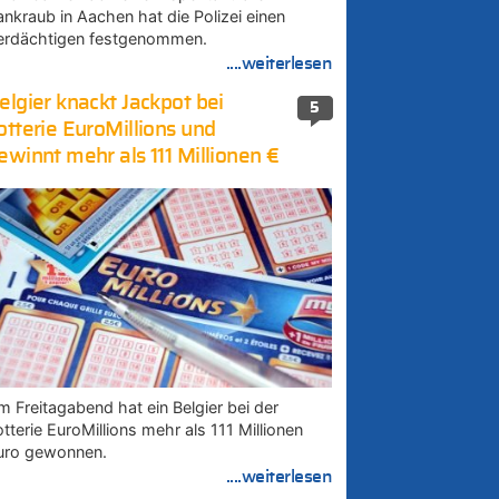
ankraub in Aachen hat die Polizei einen
erdächtigen festgenommen.
....weiterlesen
elgier knackt Jackpot bei
5
otterie EuroMillions und
ewinnt mehr als 111 Millionen €
m Freitagabend hat ein Belgier bei der
tterie EuroMillions mehr als 111 Millionen
uro gewonnen.
....weiterlesen