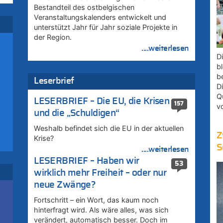
Bestandteil des ostbelgischen
Veranstaltungskalenders entwickelt und
unterstützt Jahr für Jahr soziale Projekte in
der Region.
....weiterlesen
D
bl
b
zt
Leserbrief
D
Q
LESERBRIEF – Die EU, die Krisen
157
v
und die „Schuldigen“
Weshalb befindet sich die EU in der aktuellen
Z
rd
Krise?
S
....weiterlesen
LESERBRIEF – Haben wir
53
wirklich mehr Freiheit – oder nur
neue Zwänge?
Fortschritt – ein Wort, das kaum noch
hinterfragt wird. Als wäre alles, was sich
verändert, automatisch besser. Doch im