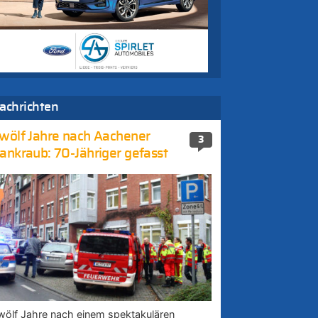
achrichten
wölf Jahre nach Aachener
3
ankraub: 70-Jähriger gefasst
wölf Jahre nach einem spektakulären