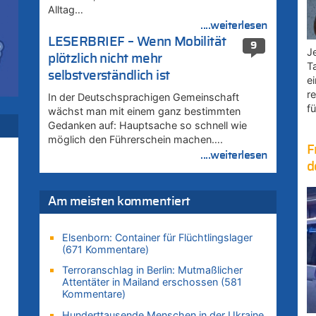
Alltag…
....weiterlesen
rd
LESERBRIEF – Wenn Mobilität
9
Je
plötzlich nicht mehr
T
selbstverständlich ist
e
r
In der Deutschsprachigen Gemeinschaft
fü
wächst man mit einem ganz bestimmten
Gedanken auf: Hauptsache so schnell wie
möglich den Führerschein machen….
F
....weiterlesen
d
Am meisten kommentiert
Elsenborn: Container für Flüchtlingslager
(671 Kommentare)
Terroranschlag in Berlin: Mutmaßlicher
Attentäter in Mailand erschossen (581
Kommentare)
Hunderttausende Menschen in der Ukraine