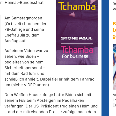
nem Heimat-Bundesstaat
B
V
Am Samstagmorgen
(Ortszeit) brachen der
B
79-Jährige und seine
L
Ehefrau Jill zu dem
g
Ausflug auf.
Auf einem Video war zu
sehen, wie Biden –
begleitet von seinem
Sicherheitspersonal –
mit dem Rad fuhr und
schließlich anhielt. Dabei fiel er mit dem Fahrrad
um (siehe VIDEO unten).
Dem Weißen Haus zufolge hatte Biden sich mit
A
Lo
seinem Fuß beim Absteigen im Pedalhaken
E
verfangen. Der US-Präsident trug einen Helm und
stand der mitreisenden Presse zufolge nach dem