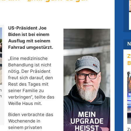
US-Präsident Joe
Biden ist bei einem
Ausflug mit seinem
N
Fahrrad umgestürzt.
Z
„Eine medizinische
B
Behandlung ist nicht
nötig. Der Präsident
freut sich darauf, den
Rest des Tages mit
n
seiner Familie zu
n
verbringen“, teilte das
Weiße Haus mit.
Biden verbrachte das
Wochenende in
seinem privaten
Z