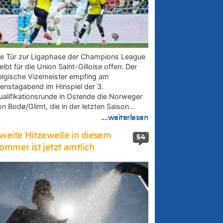
ie Tür zur Ligaphase der Champions League
eibt für die Union Saint-Gilloise offen: Der
elgische Vizemeister empfing am
ienstagabend im Hinspiel der 3.
ualifikationsrunde in Ostende die Norweger
on Bodø/Glimt, die in der letzten Saison…
....weiterlesen
weite Hitzewelle in diesem
54
ommer ist jetzt amtlich