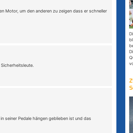
ßen Motor, um den anderen zu zeigen dass er schneller
)
D
bl
b
D
Q
v
Sicherheitsleute.
Z
S
 in seiner Pedale hängen geblieben ist und das