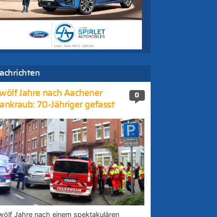
achrichten
wölf Jahre nach Aachener
0
ankraub: 70-Jähriger gefasst
wölf Jahre nach einem spektakulären