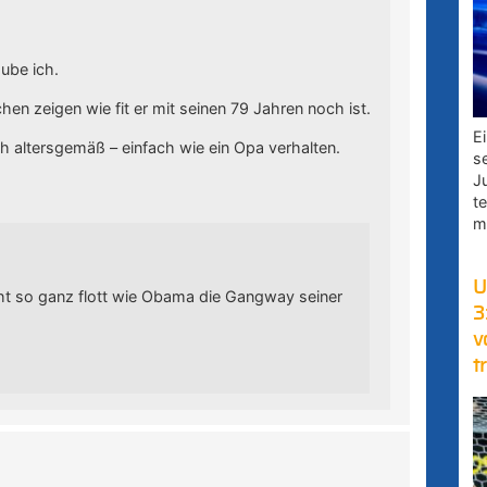
ube ich.
en zeigen wie fit er mit seinen 79 Jahren noch ist.
E
sich altersgemäß – einfach wie ein Opa verhalten.
s
J
t
m
U
ht so ganz flott wie Obama die Gangway seiner
3
v
t