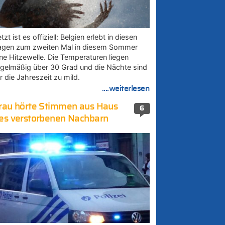
tzt ist es offiziell: Belgien erlebt in diesen
agen zum zweiten Mal in diesem Sommer
ine Hitzewelle. Die Temperaturen liegen
egelmäßig über 30 Grad und die Nächte sind
r die Jahreszeit zu mild.
....weiterlesen
rau hörte Stimmen aus Haus
6
es verstorbenen Nachbarn