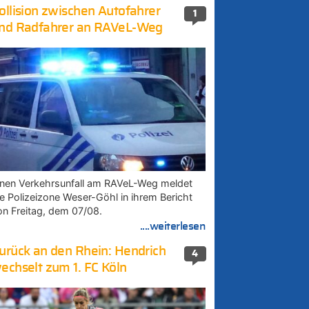
ollision zwischen Autofahrer
1
nd Radfahrer an RAVeL-Weg
inen Verkehrsunfall am RAVeL-Weg meldet
ie Polizeizone Weser-Göhl in ihrem Bericht
on Freitag, dem 07/08.
....weiterlesen
urück an den Rhein: Hendrich
4
echselt zum 1. FC Köln