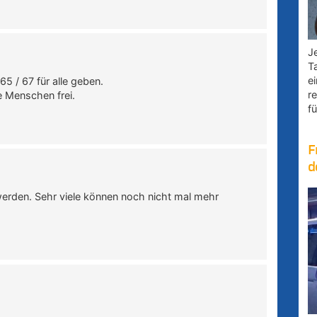
Je
T
e
5 / 67 für alle geben.
r
e Menschen frei.
fü
F
d
werden. Sehr viele können noch nicht mal mehr