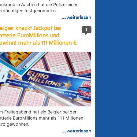
ankraub in Aachen hat die Polizei einen
erdächtigen festgenommen.
....weiterlesen
elgier knackt Jackpot bei
1
otterie EuroMillions und
ewinnt mehr als 111 Millionen €
m Freitagabend hat ein Belgier bei der
tterie EuroMillions mehr als 111 Millionen
uro gewonnen.
....weiterlesen