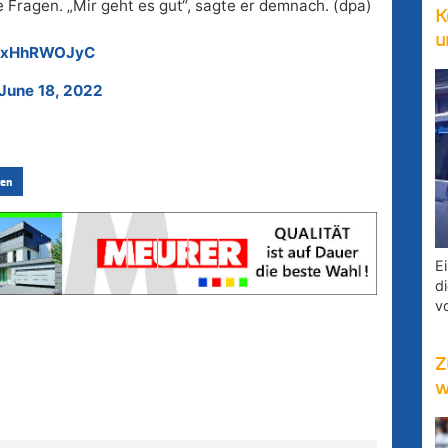
 Fragen. „Mir geht es gut“, sagte er demnach. (dpa)
K
u
m/yxHhRWOJyC
June 18, 2022
en
E
d
v
Z
w