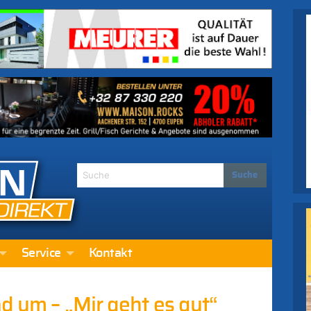
Service
Kontakt
ad um – „Mir geht es gut“