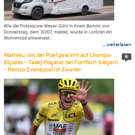
Wie die Polizeizone Weser-Göhl in ihrem Bericht von
Donnerstag, dem 30/07, meldet, wurde in Lontzen ein
Wohnmobil entwendet.
....weiterlesen
Mathieu van der Poel gewinnt auf Champs-
6
Élysées – Tadej Pogacar bei Fünffach-Siegern
– Remco Evenepoel ist Zweiter