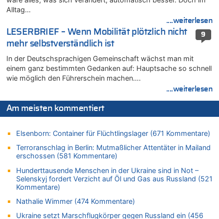
05.08.2026 - 15:59 von JoKrings zu
Alltag…
Wie kam es zur Ceuta-Krise?
....weiterlesen
05.08.2026 - 14:38 von Beatrice Schins zu
LESERBRIEF – Wenn Mobilität plötzlich nicht
9
Auf Europa ist mal wieder Verlass [Zwischenruf]
mehr selbstverständlich ist
05.08.2026 - 14:25 von Willi Müller zu
In der Deutschsprachigen Gemeinschaft wächst man mit
Wasserstand des Rheins in NRW so niedrig wie noch nie
einem ganz bestimmten Gedanken auf: Hauptsache so schnell
05.08.2026 - 13:25 von Zuhörer zu
wie möglich den Führerschein machen….
Wasserstand des Rheins in NRW so niedrig wie noch nie
....weiterlesen
05.08.2026 - 13:22 von Der Alte zu
Zweite Hitzewelle in diesem Sommer ist jetzt amtlich
Am meisten kommentiert
05.08.2026 - 13:18 von Zuhörer zu
Zweite Hitzewelle in diesem Sommer ist jetzt amtlich
Elsenborn: Container für Flüchtlingslager (671 Kommentare)
05.08.2026 - 13:10 von Go Pferdchen, lauf Gallop zu
Terroranschlag in Berlin: Mutmaßlicher Attentäter in Mailand
Aachen ab 11. August wieder Mekka des Pferdesports –
erschossen (581 Kommentare)
Belgien setzt bei Reit-WM auf starke Springreiter
Hunderttausende Menschen in der Ukraine sind in Not –
05.08.2026 - 12:31 von Der Patriot zu
Selenskyj fordert Verzicht auf Öl und Gas aus Russland (521
Es gibt mmer mehr Fälle von Fahrerflucht in Belgien –
Kommentare)
Fußgänger und Radfahrer sind die häufigsten Opfer
Nathalie Wimmer (474 Kommentare)
05.08.2026 - 12:21 von Carine zu
Ukraine setzt Marschflugkörper gegen Russland ein (456