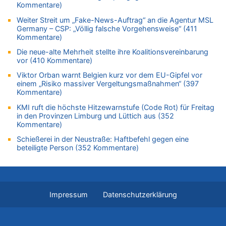
Wie kam es zur Ceuta-Krise?
Kommentare)
05.08.2026 - 11:53 von Ostbelgien Direkt zu
Weiter Streit um „Fake-News-Auftrag“ an die Agentur MSL
Paris 2024: Genau 40 Jahre nach Edgar Cüpper ist wieder ein
Germany – CSP: „Völlig falsche Vorgehensweise“ (411
Springreiter Fahnenträger der belgischen Olympia-Mannschaft
Kommentare)
05.08.2026 - 11:45 von JoKrings zu
Die neue-alte Mehrheit stellte ihre Koalitionsvereinbarung
Zweite Hitzewelle in diesem Sommer ist jetzt amtlich
vor (410 Kommentare)
05.08.2026 - 11:45 von N. A. Klar zu
Viktor Orban warnt Belgien kurz vor dem EU-Gipfel vor
Es gibt mmer mehr Fälle von Fahrerflucht in Belgien –
einem „Risiko massiver Vergeltungsmaßnahmen“ (397
Fußgänger und Radfahrer sind die häufigsten Opfer
Kommentare)
05.08.2026 - 11:43 von JoKrings zu
KMI ruft die höchste Hitzewarnstufe (Code Rot) für Freitag
in den Provinzen Limburg und Lüttich aus (352
Zweite Hitzewelle in diesem Sommer ist jetzt amtlich
Kommentare)
05.08.2026 - 11:41 von JoKrings zu
Schießerei in der Neustraße: Haftbefehl gegen eine
Wie kam es zur Ceuta-Krise?
beteiligte Person (352 Kommentare)
05.08.2026 - 11:35 von N. A. Klar zu
Es gibt mmer mehr Fälle von Fahrerflucht in Belgien –
Fußgänger und Radfahrer sind die häufigsten Opfer
05.08.2026 - 11:17 von Hubert F. zu
Impressum
Datenschutzerklärung
Zweite Hitzewelle in diesem Sommer ist jetzt amtlich
05.08.2026 - 11:07 von Willi Müller zu
Wie kam es zur Ceuta-Krise?