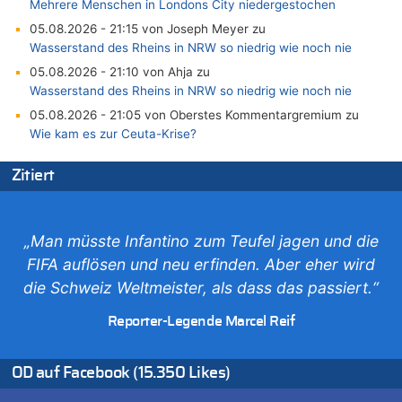
Mehrere Menschen in Londons City niedergestochen
05.08.2026 - 21:15 von Joseph Meyer zu
Wasserstand des Rheins in NRW so niedrig wie noch nie
05.08.2026 - 21:10 von Ahja zu
Wasserstand des Rheins in NRW so niedrig wie noch nie
05.08.2026 - 21:05 von Oberstes Kommentargremium zu
Wie kam es zur Ceuta-Krise?
05.08.2026 - 20:50 von Tierexperte zu
Zitiert
Aachen ab 11. August wieder Mekka des Pferdesports –
Belgien setzt bei Reit-WM auf starke Springreiter
05.08.2026 - 20:38 von Willi Müller zu
Mehrere Menschen in Londons City niedergestochen
„Man müsste Infantino zum Teufel jagen und die
05.08.2026 - 20:36 von Islam Experte zu
FIFA auflösen und neu erfinden. Aber eher wird
Mehrere Menschen in Londons City niedergestochen
die Schweiz Weltmeister, als dass das passiert.“
05.08.2026 - 20:21 von Dax zu
Reporter-Legende Marcel Reif
Wasserstand des Rheins in NRW so niedrig wie noch nie
05.08.2026 - 20:19 von Dax zu
Wasserstand des Rheins in NRW so niedrig wie noch nie
OD auf Facebook (15.350 Likes)
05.08.2026 - 20:11 von Analise zu