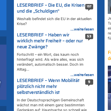
LESERBRIEF – Die EU, die Krisen
157
und die „Schuldigen“
Je
Weshalb befindet sich die EU in der aktuellen
rd
T
Krise?
e
....weiterlesen
r
LESERBRIEF – Haben wir
53
fü
wirklich mehr Freiheit – oder nur
neue Zwänge?
F
Fortschritt – ein Wort, das kaum noch
d
hinterfragt wird. Als wäre alles, was sich
verändert, automatisch besser. Doch im
Alltag…
....weiterlesen
rd
LESERBRIEF – Wenn Mobilität
9
plötzlich nicht mehr
selbstverständlich ist
In der Deutschsprachigen Gemeinschaft
wächst man mit einem ganz bestimmten
Gedanken auf: Hauptsache so schnell wie