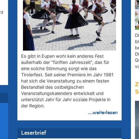
rd
D
bl
b
D
Es gibt in Eupen wohl kein anderes Fest
Q
außerhalb der "fünften Jahreszeit", das für
v
eine solche Stimmung sorgt wie das
Tirolerfest. Seit seiner Premiere im Jahr 1981
hat sich die Veranstaltung zu einem festen
Z
Bestandteil des ostbelgischen
S
Veranstaltungskalenders entwickelt und
unterstützt Jahr für Jahr soziale Projekte in
der Region.
....weiterlesen
zt
Leserbrief