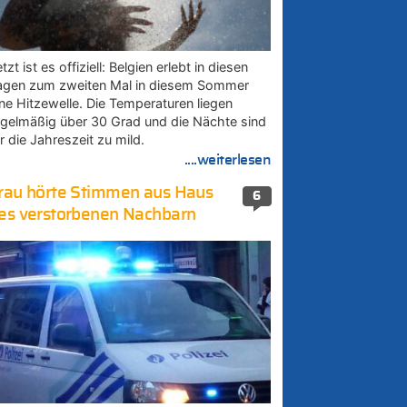
tzt ist es offiziell: Belgien erlebt in diesen
agen zum zweiten Mal in diesem Sommer
ine Hitzewelle. Die Temperaturen liegen
egelmäßig über 30 Grad und die Nächte sind
r die Jahreszeit zu mild.
....weiterlesen
rau hörte Stimmen aus Haus
6
es verstorbenen Nachbarn