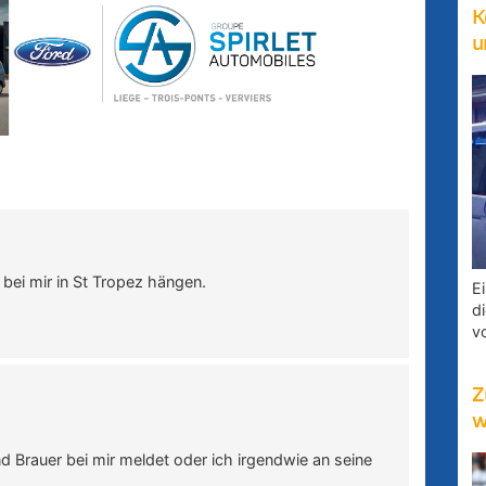
K
u
 bei mir in St Tropez hängen.
E
d
v
Z
w
 Brauer bei mir meldet oder ich irgendwie an seine