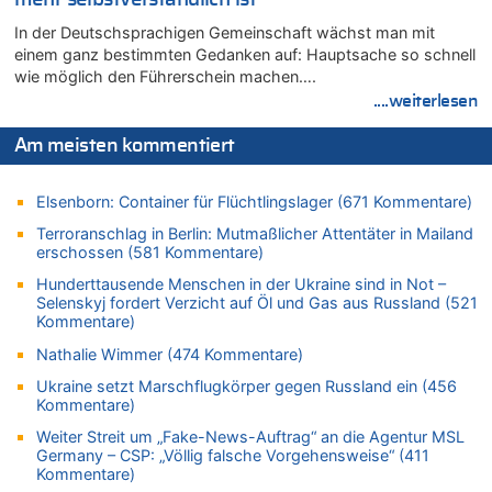
In Belgien missachten zwei von drei Autofahrern das
Tempolimit in 30er-Zonen – Untersuchung von Vias
In der Deutschsprachigen Gemeinschaft wächst man mit
einem ganz bestimmten Gedanken auf: Hauptsache so schnell
07.08.2026 - 12:43 von JoKrings zu
wie möglich den Führerschein machen….
Zweite Hitzewelle in diesem Sommer ist jetzt amtlich
....weiterlesen
07.08.2026 - 12:31 von Fassungslos zu
In Belgien missachten zwei von drei Autofahrern das
Am meisten kommentiert
Tempolimit in 30er-Zonen – Untersuchung von Vias
07.08.2026 - 11:31 von Zuhörer zu
Elsenborn: Container für Flüchtlingslager (671 Kommentare)
In Belgien missachten zwei von drei Autofahrern das
Tempolimit in 30er-Zonen – Untersuchung von Vias
Terroranschlag in Berlin: Mutmaßlicher Attentäter in Mailand
erschossen (581 Kommentare)
07.08.2026 - 11:23 von Dax zu
In Belgien missachten zwei von drei Autofahrern das
Hunderttausende Menschen in der Ukraine sind in Not –
Tempolimit in 30er-Zonen – Untersuchung von Vias
Selenskyj fordert Verzicht auf Öl und Gas aus Russland (521
Kommentare)
07.08.2026 - 11:20 von JoKrings zu
In Belgien missachten zwei von drei Autofahrern das
Nathalie Wimmer (474 Kommentare)
Tempolimit in 30er-Zonen – Untersuchung von Vias
Ukraine setzt Marschflugkörper gegen Russland ein (456
07.08.2026 - 11:15 von Dax zu
Kommentare)
Wie kam es zur Ceuta-Krise?
Weiter Streit um „Fake-News-Auftrag“ an die Agentur MSL
07.08.2026 - 11:12 von Frage zu
Germany – CSP: „Völlig falsche Vorgehensweise“ (411
Kommentare)
Wasserstand des Rheins in NRW so niedrig wie noch nie