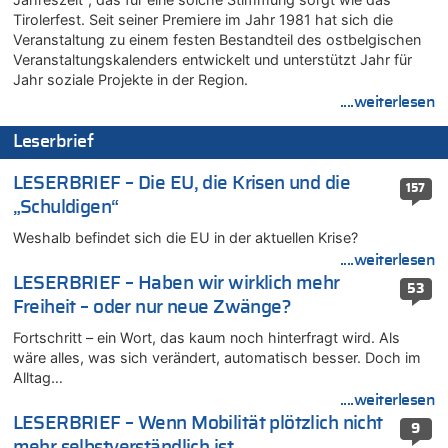
07.08.2026 - 14:33 von Ostbelgien Direkt zu
Tirolerfest. Seit seiner Premiere im Jahr 1981 hat sich die
Veranstaltung zu einem festen Bestandteil des ostbelgischen
Offiziell: Van Bommel wird Belgiens Nationaltrainer
Veranstaltungskalenders entwickelt und unterstützt Jahr für
07.08.2026 - 13:39 von alter weißer mann zu
Jahr soziale Projekte in der Region.
Zurück an den Rhein: Hendrich wechselt zum 1. FC Köln
....weiterlesen
07.08.2026 - 13:39 von Ach zu
Aachen ab 11. August wieder Mekka des Pferdesports –
Leserbrief
Belgien setzt bei Reit-WM auf starke Springreiter
07.08.2026 - 13:31 von Guido Scholzen zu
LESERBRIEF – Die EU, die Krisen und die
157
Wasserstand des Rheins in NRW so niedrig wie noch nie
„Schuldigen“
07.08.2026 - 13:23 von JoKrings zu
Weshalb befindet sich die EU in der aktuellen Krise?
In Belgien missachten zwei von drei Autofahrern das
....weiterlesen
Tempolimit in 30er-Zonen – Untersuchung von Vias
LESERBRIEF – Haben wir wirklich mehr
53
07.08.2026 - 13:20 von JoKrings zu
Freiheit – oder nur neue Zwänge?
In Belgien missachten zwei von drei Autofahrern das
Tempolimit in 30er-Zonen – Untersuchung von Vias
Fortschritt – ein Wort, das kaum noch hinterfragt wird. Als
wäre alles, was sich verändert, automatisch besser. Doch im
07.08.2026 - 13:04 von Kein Raser zu
Alltag…
In Belgien missachten zwei von drei Autofahrern das
....weiterlesen
Tempolimit in 30er-Zonen – Untersuchung von Vias
LESERBRIEF – Wenn Mobilität plötzlich nicht
9
07.08.2026 - 13:01 von Experten? zu
mehr selbstverständlich ist