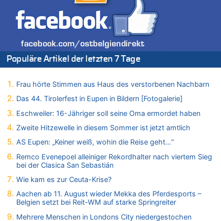
Zweite Hitzewelle in diesem Sommer ist jetzt amtlich
07.08.2026 - 20:22 von Anstreicher zu
Zweite Hitzewelle in diesem Sommer ist jetzt amtlich
07.08.2026 - 20:11 von Noah Parmentier zu
Zweite Hitzewelle in diesem Sommer ist jetzt amtlich
Populäre Artikel der letzten 7 Tage
07.08.2026 - 19:52 von Hugo Egon Bernhard von Sinnen zu
In Belgien missachten zwei von drei Autofahrern das
Frau hörte Stimmen aus Haus des verstorbenen Nachbarn
Tempolimit in 30er-Zonen – Untersuchung von Vias
Das 44. Tirolerfest in Eupen in Bildern [Fotogalerie]
07.08.2026 - 18:31 von Panda46 zu
Mark van Bommel offiziell als neuer Nationalcoach der Roten
Eschweiler: 16-Jähriger soll seine Oma ermordet haben
Teufel vorgestellt: „Ist mir eine große Ehre“
Zweite Hitzewelle in diesem Sommer ist jetzt amtlich
07.08.2026 - 17:56 von Mungo zu
AS Eupen: „Keiner weiß, wohin die Reise geht…“
Zweite Hitzewelle in diesem Sommer ist jetzt amtlich
Remco Evenepoel alleiniger Rekordhalter nach viertem Sieg
07.08.2026 - 17:55 von M der Block zu
bei der Clasica San Sebastián
AS Eupen: „Keiner weiß, wohin die Reise geht…“
Wie kam es zur Ceuta-Krise?
07.08.2026 - 16:38 von Joseph Meyer zu
Wasserstand des Rheins in NRW so niedrig wie noch nie
Aachen ab 11. August wieder Mekka des Pferdesports –
Belgien setzt bei Reit-WM auf starke Springreiter
07.08.2026 - 16:29 von Dax zu
In Belgien missachten zwei von drei Autofahrern das
Mehrere Menschen in Londons City niedergestochen