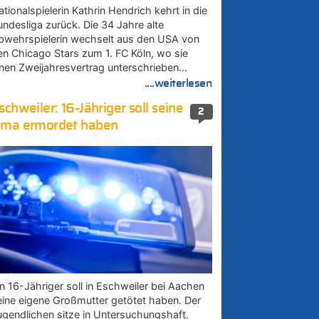
tionalspielerin Kathrin Hendrich kehrt in die
undesliga zurück. Die 34 Jahre alte
bwehrspielerin wechselt aus den USA von
en Chicago Stars zum 1. FC Köln, wo sie
inen Zweijahresvertrag unterschrieben…
....weiterlesen
schweiler: 16-Jähriger soll seine
2
ma ermordet haben
in 16-Jähriger soll in Eschweiler bei Aachen
eine eigene Großmutter getötet haben. Der
ugendlichen sitze in Untersuchungshaft,