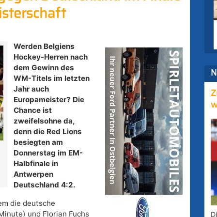
sterschaft
Werden Belgiens
Hockey-Herren nach
dem Gewinn des
N
WM-Titels im letzten
Jahr auch
Z
Europameister? Die
w
Chance ist
zweifelsohne da,
denn die Red Lions
besiegten am
Donnerstag im EM-
Halbfinale in
Antwerpen
Deutschland 4:2.
dem die deutsche
Minute) und Florian Fuchs
D