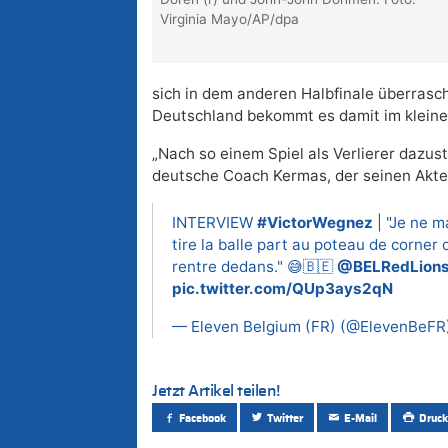
Virginia Mayo/AP/dpa
sich in dem anderen Halbfinale überrasc
Deutschland bekommt es damit im kleinen
„Nach so einem Spiel als Verlierer dazust
deutsche Coach Kermas, der seinen Akte
INTERVIEW
#VictorWegnez
| "Je ne 
tire la balle part au poteau de corner o
rentre dedans." 😅🇧🇪
@BELRedLion
pic.twitter.com/QUp3ays2qN
— Eleven Belgium (FR) (@ElevenBeFR
Jetzt Artikel teilen!
Facebook
Twitter
E-Mail
Druck