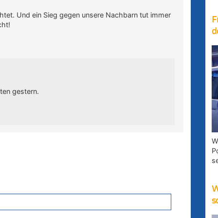
richtet. Und ein Sieg gegen unsere Nachbarn tut immer
F
cht!
d
ten gestern.
W
P
s
W
s