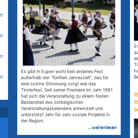
zt
zt
E
a
zt
e
Ti
h
Es gibt in Eupen wohl kein anderes Fest
zt
B
außerhalb der "fünften Jahreszeit", das für
eine solche Stimmung sorgt wie das
Tirolerfest. Seit seiner Premiere im Jahr 1981
R
hat sich die Veranstaltung zu einem festen
zt
Bestandteil des ostbelgischen
R
Veranstaltungskalenders entwickelt und
b
unterstützt Jahr für Jahr soziale Projekte in
ik
der Region.
i
....weiterlesen