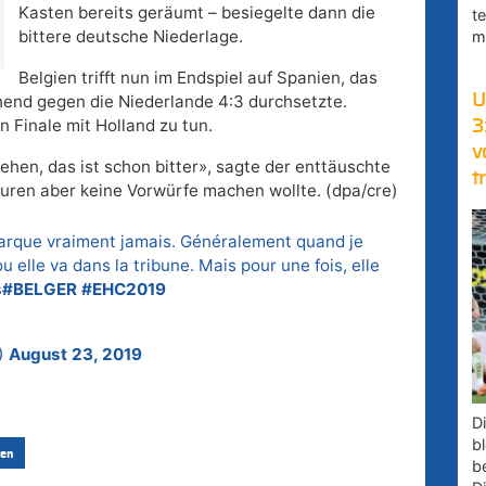
Kasten bereits geräumt – besiegelte dann die
t
bittere deutsche Niederlage.
m
Belgien trifft nun im Endspiel auf Spanien, das
U
hend gegen die Niederlande 4:3 durchsetzte.
 Finale mit Holland zu tun.
3
v
ehen, das ist schon bitter», sagte der enttäuschte
t
uren aber keine Vorwürfe machen wollte. (dpa/cre)
marque vraiment jamais. Généralement quand je
u elle va dans la tribune. Mais pour une fois, elle
s
#BELGER
#EHC2019
)
August 23, 2019
D
bl
en
b