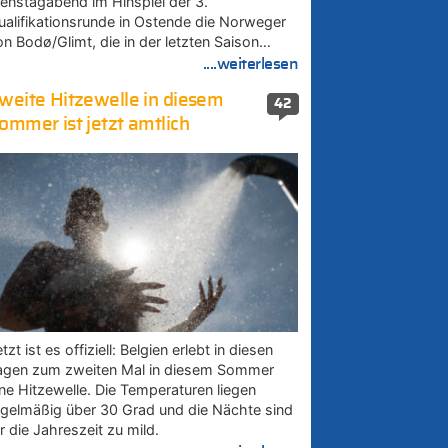
ienstagabend im Hinspiel der 3.
ualifikationsrunde in Ostende die Norweger
on Bodø/Glimt, die in der letzten Saison…
....weiterlesen
weite Hitzewelle in diesem
42
ommer ist jetzt amtlich
tzt ist es offiziell: Belgien erlebt in diesen
agen zum zweiten Mal in diesem Sommer
ine Hitzewelle. Die Temperaturen liegen
egelmäßig über 30 Grad und die Nächte sind
r die Jahreszeit zu mild.