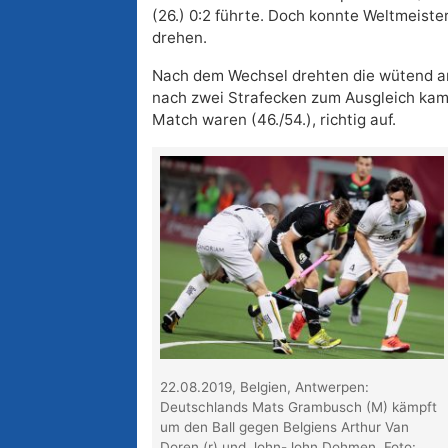
(26.) 0:2 führte. Doch konnte Weltmeiste
drehen.
Nach dem Wechsel drehten die wütend an
nach zwei Strafecken zum Ausgleich kam
Match waren (46./54.), richtig auf.
22.08.2019, Belgien, Antwerpen:
Deutschlands Mats Grambusch (M) kämpft
um den Ball gegen Belgiens Arthur Van
Doren (r) und John-John Dohmen. Foto: