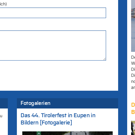
ich)
D
W
D
D
n
a
Fotogalerien
D
B
Das 44. Tirolerfest in Eupen in
zu
Bildern [Fotogalerie]