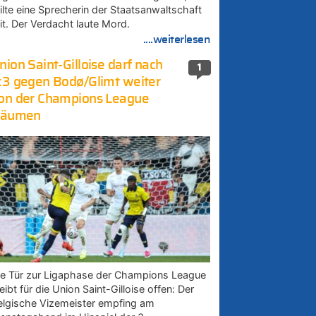
eilte eine Sprecherin der Staatsanwaltschaft
it. Der Verdacht laute Mord.
....weiterlesen
nion Saint-Gilloise darf nach
1
:3 gegen Bodø/Glimt weiter
on der Champions League
räumen
ie Tür zur Ligaphase der Champions League
eibt für die Union Saint-Gilloise offen: Der
elgische Vizemeister empfing am