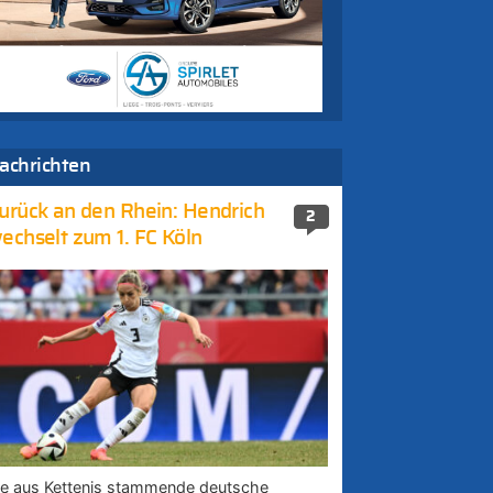
achrichten
urück an den Rhein: Hendrich
2
echselt zum 1. FC Köln
ie aus Kettenis stammende deutsche