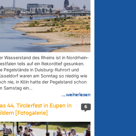
er Wasserstand des Rheins ist in Nordrhein-
estfalen teils auf ein Rekordtief gesunken.
ie Pegelstände in Duisburg-Ruhrort und
üsseldorf waren am Sonntag so niedrig wie
och nie, in Köln hatte der Pegelstand schon
m Samstag ein…
....weiterlesen
as 44. Tirolerfest in Eupen in
6
ildern [Fotogalerie]