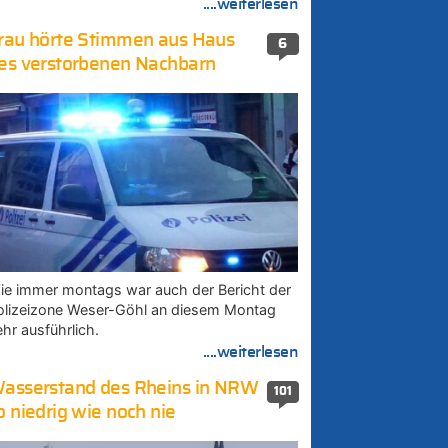
....weiterlesen
rau hörte Stimmen aus Haus
6
es verstorbenen Nachbarn
ie immer montags war auch der Bericht der
olizeizone Weser-Göhl an diesem Montag
ehr ausführlich.
....weiterlesen
asserstand des Rheins in NRW
101
o niedrig wie noch nie