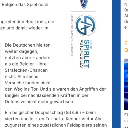
Na
r Belgien das Spiel noch
B
A
d
greifenden Red Lions, die
e
en und damit wieder im
E
Die Deutschen hielten
O
weiter dagegen,
nutzten aber – anders
als die Belgier – ihre
Strafecken-Chancen
nicht. Alle sechs
Versuche fanden nicht
den Weg ins Tor. Und sie waren den Angriffen der
Belgier bei nachlassenden Kräften in der
Defensive nicht mehr gewachsen.
Ein belgischer Doppelschlag (56./59.) – beim
E
vierten und letzten Tor hatte Keeper Victor Aly
s
zugunsten eines zusätzlichen Feldspielers seinen
J