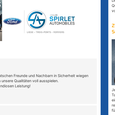
D
Q
v
Z
S
eutschen Freunde und Nachbarn in Sicherheit wiegen
unsere Qualitäten voll ausspielen.
andiosen Leistung!
Je
T
e
r
fü