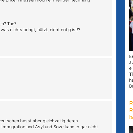
en? Tun?
s nichts bringt, nützt, nicht nötig ist!?
E
a
e
Ti
h
B
R
R
b
 Deutschen hasst aber gleichzeitig deren
für Immigration und Asyl und Soze kann er gar nicht