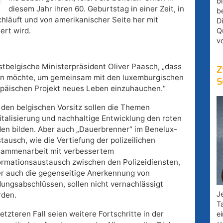
bl
diesem Jahr ihren 60. Geburtstag in einer Zeit, in
b
chläuft und von amerikanischer Seite her mit
D
rt wird.
Q
v
stbelgische Ministerpräsident Oliver Paasch, „dass
Z
zen möchte, um gemeinsam mit den luxemburgischen
S
päischen Projekt neues Leben einzuhauchen.“
 den belgischen Vorsitz sollen die Themen
italisierung und nachhaltige Entwicklung den roten
en bilden. Aber auch „Dauerbrenner“ im Benelux-
tausch, wie die Vertiefung der polizeilichen
ammenarbeit mit verbessertem
ormationsaustausch zwischen den Polizeidiensten,
r auch die gegenseitige Anerkennung von
dungsabschlüssen, sollen nicht vernachlässigt
Je
den.
T
letzteren Fall seien weitere Fortschritte in der
e