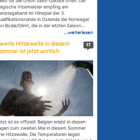
eibt für die Union Saint-Gilloise offen: Der
elgische Vizemeister empfing am
ienstagabend im Hinspiel der 3.
ualifikationsrunde in Ostende die Norweger
on Bodø/Glimt, die in der letzten Saison…
....weiterlesen
weite Hitzewelle in diesem
17
ommer ist jetzt amtlich
tzt ist es offiziell: Belgien erlebt in diesen
agen zum zweiten Mal in diesem Sommer
ine Hitzewelle. Die Temperaturen liegen