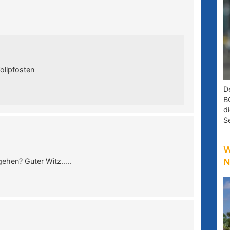
Vollpfosten
D
B
d
S
W
 gehen? Guter Witz…..
N