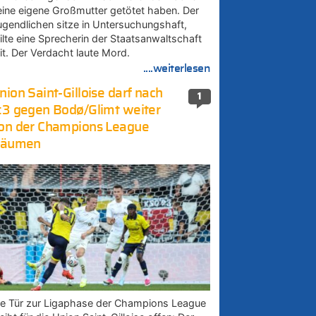
eine eigene Großmutter getötet haben. Der
ugendlichen sitze in Untersuchungshaft,
eilte eine Sprecherin der Staatsanwaltschaft
it. Der Verdacht laute Mord.
....weiterlesen
nion Saint-Gilloise darf nach
1
:3 gegen Bodø/Glimt weiter
on der Champions League
räumen
ie Tür zur Ligaphase der Champions League