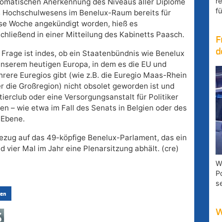
r
omatischen Anerkennung des Niveaus aller Diplome
fü
 Hochschulwesens im Benelux-Raum bereits für
se Woche angekündigt worden, hieß es
chließend in einer Mitteilung des Kabinetts Paasch.
F
d
 Frage ist indes, ob ein Staatenbündnis wie Benelux
unserem heutigen Europa, in dem es die EU und
rere Euregios gibt (wie z.B. die Euregio Maas-Rhein
r die Großregion) nicht obsolet geworden ist und
tierclub oder eine Versorgungsanstalt für Politiker
den – wie etwa im Fall des Senats in Belgien oder des
-Ebene.
Bezug auf das 49-köpfige Benelux-Parlament, das ein
vier Mal im Jahr eine Plenarsitzung abhält. (cre)
W
P
s
en
W