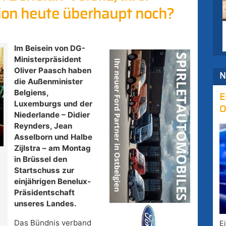
ion heute überhaupt noch?
Im Beisein von DG-
Ministerpräsident
Oliver Paasch haben
N
die Außenminister
Belgiens,
E
Luxemburgs und der
O
Niederlande – Didier
Reynders, Jean
Asselborn und Halbe
Zijlstra – am Montag
in Brüssel den
Startschuss zur
einjährigen Benelux-
Präsidentschaft
unseres Landes.
Das Bündnis verband
E