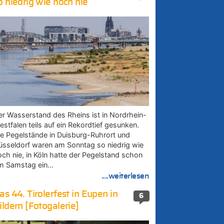
o niedrig wie noch nie
er Wasserstand des Rheins ist in Nordrhein-
estfalen teils auf ein Rekordtief gesunken.
ie Pegelstände in Duisburg-Ruhrort und
üsseldorf waren am Sonntag so niedrig wie
och nie, in Köln hatte der Pegelstand schon
m Samstag ein…
....weiterlesen
as 44. Tirolerfest in Eupen in
6
ildern [Fotogalerie]