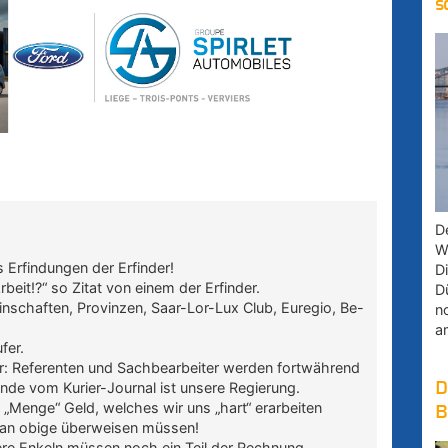
s
D
W
es Erfindungen der Erfinder!
D
beit!?“ so Zitat von einem der Erfinder.
D
nschaften, Provinzen, Saar-Lor-Lux Club, Euregio, Be-
n
a
fer.
r: Referenten und Sachbearbeiter werden fortwährend
D
nde vom Kurier-Journal ist unsere Regierung.
„Menge“ Geld, welches wir uns „hart“ erarbeiten
B
r an obige überweisen müssen!
re Enkeln müssen noch ein Teil der Rechnung