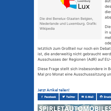
aut
des
die
abs
Die drei Benelux-Staaten Belgien,
Niederlande und Luxemburg. Grafik:
Die
Wikipedia
in 
meh
ode
letztlich zum Großteil nur noch ein Debat
ist, die anderweitig nicht gebraucht wer
Ausschusses der Regionen (AdR) auf EU
Diese Frage stellt sich insbesondere in 
Mal pro Monat eine Ausschusssitzung und 
Jetzt Artikel teilen!
Facebook
Twitter
E-Mail
Druck