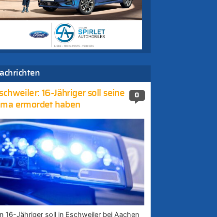
achrichten
schweiler: 16-Jähriger soll seine
0
ma ermordet haben
in 16-Jähriger soll in Eschweiler bei Aachen