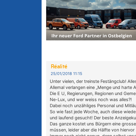
Réalité
25/01/2018 11:15
Unter vielen, der treinste Festängclub! All
Allemal verlangen eine „Menge und harte Ar
Die E U, Regierungen, Regionen und Gemei
Ne-Lux, und wer weiss noch was alles?!
Dabei noch unzähliges Personal und Mitläu
So wie fast jede Woche, auch diese wiede
und laufend gesucht! Der beste Anzeigeku
Das ganze kostet uns Bürgern eine grosse 
müssen, leider aber die Hälfte von hiervo
Immer noch nicht genug, denn selbst unse