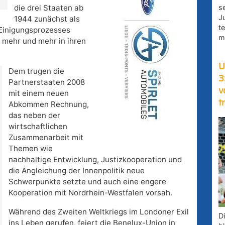
s
die drei Staaten ab
J
1944 zunächst als
t
 Einigungsprozesses
m
 mehr und mehr in ihren
U
Dem trugen die
3
Partnerstaaten 2008
v
mit einem neuen
t
Abkommen Rechnung,
das neben der
wirtschaftlichen
Zusammenarbeit mit
Themen wie
nachhaltige Entwicklung, Justizkooperation und
die Angleichung der Innenpolitik neue
Schwerpunkte setzte und auch eine engere
Kooperation mit Nordrhein-Westfalen vorsah.
Während des Zweiten Weltkriegs im Londoner Exil
D
ins Leben gerufen, feiert die Benelux-Union in