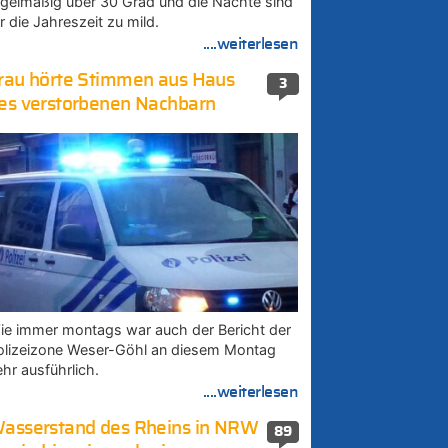
egelmäßig über 30 Grad und die Nächte sind
r die Jahreszeit zu mild.
....weiterlesen
rau hörte Stimmen aus Haus
3
es verstorbenen Nachbarn
ie immer montags war auch der Bericht der
olizeizone Weser-Göhl an diesem Montag
ehr ausführlich.
....weiterlesen
asserstand des Rheins in NRW
89