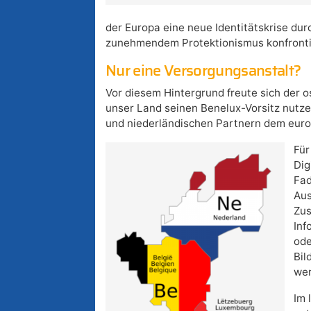
der Europa eine neue Identitätskrise dur
zunehmendem Protektionismus konfrontie
Nur eine Versorgungsanstalt?
Vor diesem Hintergrund freute sich der o
unser Land seinen Benelux-Vorsitz nut
und niederländischen Partnern dem euro
Für
Dig
Fad
Aus
Zus
Inf
ode
Bil
wer
Im 