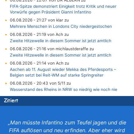
06.08.2026 - 22:07 von DR ALBERN zu
FIFA-Spitze demonstriert Einigkeit trotz Kritik und neuer
Vorwürfe gegen Präsident Gianni Infantino
06.08.2026 - 21:27 von klar zu
Mehrere Menschen in Londons City niedergestochen
06.08.2026 - 21:19 von Ach zu
Zweite Hitzewelle in diesem Sommer ist jetzt amtlich
06.08.2026 - 21:16 von michlaustderaffe zu
Zweite Hitzewelle in diesem Sommer ist jetzt amtlich
06.08.2026 - 21:14 von Ach zu
Aachen ab 11. August wieder Mekka des Pferdesports –
Belgien setzt bei Reit-WM auf starke Springreiter
06.08.2026 - 20:43 von 5/11 zu
Wasserstand des Rheins in NRW so niedrig wie noch nie
06.08.2026 - 20:35 von Wolfgang2 zu
Zitiert
Zurück an den Rhein: Hendrich wechselt zum 1. FC Köln
06.08.2026 - 20:16 von Panda46 zu
AS Eupen: „Keiner weiß, wohin die Reise geht…“
„Man müsste Infantino zum Teufel jagen und die
06.08.2026 - 19:17 von Guido Scholzen zu
FIFA auflösen und neu erfinden. Aber eher wird
Zweite Hitzewelle in diesem Sommer ist jetzt amtlich