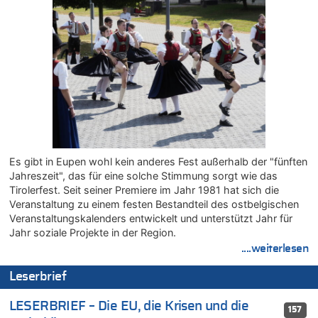
06.08.2026 - 14:46 von Hugo Egon Bernhard von Sinnen zu
Frau hörte Stimmen aus Haus des verstorbenen Nachbarn
06.08.2026 - 14:44 von Coralie zu
Zweite Hitzewelle in diesem Sommer ist jetzt amtlich
06.08.2026 - 14:41 von Coralie zu
Zweite Hitzewelle in diesem Sommer ist jetzt amtlich
06.08.2026 - 14:26 von Hugo Egon Bernhard von Sinnen zu
Zweite Hitzewelle in diesem Sommer ist jetzt amtlich
06.08.2026 - 14:11 von Dax zu
Zweite Hitzewelle in diesem Sommer ist jetzt amtlich
Es gibt in Eupen wohl kein anderes Fest außerhalb der "fünften
Jahreszeit", das für eine solche Stimmung sorgt wie das
06.08.2026 - 14:11 von Wolfgang zu
Tirolerfest. Seit seiner Premiere im Jahr 1981 hat sich die
Zurück an den Rhein: Hendrich wechselt zum 1. FC Köln
Veranstaltung zu einem festen Bestandteil des ostbelgischen
06.08.2026 - 13:59 von Chips zu
Veranstaltungskalenders entwickelt und unterstützt Jahr für
Wasserstand des Rheins in NRW so niedrig wie noch nie
Jahr soziale Projekte in der Region.
06.08.2026 - 13:53 von Frage an den Hondsjong zu
....weiterlesen
Zweite Hitzewelle in diesem Sommer ist jetzt amtlich
Leserbrief
06.08.2026 - 13:34 von Zeitzeuge zu
Wasserstand des Rheins in NRW so niedrig wie noch nie
LESERBRIEF – Die EU, die Krisen und die
157
06.08.2026 - 13:27 von Hubert F. zu