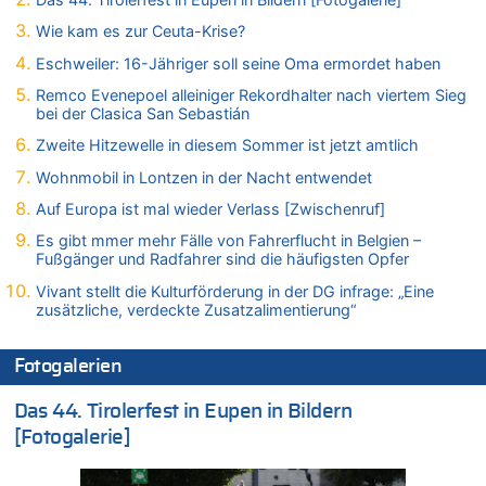
06.08.2026 - 16:39 von Noah Parmentier zu
Wie kam es zur Ceuta-Krise?
Zweite Hitzewelle in diesem Sommer ist jetzt amtlich
Eschweiler: 16-Jähriger soll seine Oma ermordet haben
06.08.2026 - 16:36 von Noah Parmentier zu
Remco Evenepoel alleiniger Rekordhalter nach viertem Sieg
Zweite Hitzewelle in diesem Sommer ist jetzt amtlich
bei der Clasica San Sebastián
06.08.2026 - 16:10 von Dax zu
Zweite Hitzewelle in diesem Sommer ist jetzt amtlich
Wasserstand des Rheins in NRW so niedrig wie noch nie
Wohnmobil in Lontzen in der Nacht entwendet
06.08.2026 - 15:51 von SuperBoy zu
Eschweiler: 16-Jähriger soll seine Oma ermordet haben
Auf Europa ist mal wieder Verlass [Zwischenruf]
06.08.2026 - 15:42 von PvD zu
Es gibt mmer mehr Fälle von Fahrerflucht in Belgien –
Mehrere Menschen in Londons City niedergestochen
Fußgänger und Radfahrer sind die häufigsten Opfer
06.08.2026 - 15:42 von Dax zu
Vivant stellt die Kulturförderung in der DG infrage: „Eine
zusätzliche, verdeckte Zusatzalimentierung“
Zweite Hitzewelle in diesem Sommer ist jetzt amtlich
06.08.2026 - 15:27 von ne Hondsjong zu
Zweite Hitzewelle in diesem Sommer ist jetzt amtlich
Fotogalerien
06.08.2026 - 14:57 von Hugo Egon Bernhard von Sinnen zu
Das 44. Tirolerfest in Eupen in Bildern
Zweite Hitzewelle in diesem Sommer ist jetzt amtlich
[Fotogalerie]
06.08.2026 - 14:51 von Ostbelgien Direkt zu
Zurück an den Rhein: Hendrich wechselt zum 1. FC Köln