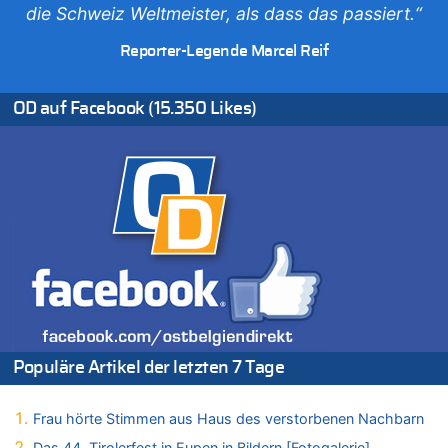
die Schweiz Weltmeister, als dass das passiert.“
06.08.2026 - 19:14 von JoKrings zu
Zweite Hitzewelle in diesem Sommer ist jetzt amtlich
Reporter-Legende Marcel Reif
06.08.2026 - 18:40 von Ostbelgien Direkt zu
Felice Mazzu soll Cheftrainer der AS Eupen werden
OD auf Facebook (15.350 Likes)
06.08.2026 - 18:29 von Zahlen zählen Fakten zu
Zweite Hitzewelle in diesem Sommer ist jetzt amtlich
06.08.2026 - 17:51 von ne Hondsjong zu
Zweite Hitzewelle in diesem Sommer ist jetzt amtlich
06.08.2026 - 17:24 von Dax zu
Zweite Hitzewelle in diesem Sommer ist jetzt amtlich
06.08.2026 - 17:23 von Hans L. zu
Zweite Hitzewelle in diesem Sommer ist jetzt amtlich
06.08.2026 - 17:21 von Dax zu
Zweite Hitzewelle in diesem Sommer ist jetzt amtlich
06.08.2026 - 17:01 von Wahlstimme? zu
Populäre Artikel der letzten 7 Tage
FIFA-Spitze demonstriert Einigkeit trotz Kritik und neuer
Vorwürfe gegen Präsident Gianni Infantino
Frau hörte Stimmen aus Haus des verstorbenen Nachbarn
06.08.2026 - 16:53 von Frage zu
Zweite Hitzewelle in diesem Sommer ist jetzt amtlich
Das 44. Tirolerfest in Eupen in Bildern [Fotogalerie]