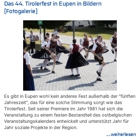
Das 44. Tirolerfest in Eupen in Bildern
Zweite Hitzewelle in diesem Sommer ist jetzt amtlich
[Fotogalerie]
07.08.2026 - 00:50 von WK zu
Wie kam es zur Ceuta-Krise?
07.08.2026 - 00:06 von 5/11 zu
Mehrere Menschen in Londons City niedergestochen
06.08.2026 - 23:53 von Foto Anneliese zu
Mehrere Menschen in Londons City niedergestochen
06.08.2026 - 23:25 von WK zu
FIFA-Spitze demonstriert Einigkeit trotz Kritik und neuer
Vorwürfe gegen Präsident Gianni Infantino
06.08.2026 - 22:48 von DG zu
FIFA-Spitze demonstriert Einigkeit trotz Kritik und neuer
Vorwürfe gegen Präsident Gianni Infantino
Es gibt in Eupen wohl kein anderes Fest außerhalb der "fünften
06.08.2026 - 22:07 von DR ALBERN zu
Jahreszeit", das für eine solche Stimmung sorgt wie das
FIFA-Spitze demonstriert Einigkeit trotz Kritik und neuer
Tirolerfest. Seit seiner Premiere im Jahr 1981 hat sich die
Vorwürfe gegen Präsident Gianni Infantino
Veranstaltung zu einem festen Bestandteil des ostbelgischen
06.08.2026 - 21:27 von klar zu
Veranstaltungskalenders entwickelt und unterstützt Jahr für
Mehrere Menschen in Londons City niedergestochen
Jahr soziale Projekte in der Region.
....weiterlesen
06.08.2026 - 21:19 von Ach zu