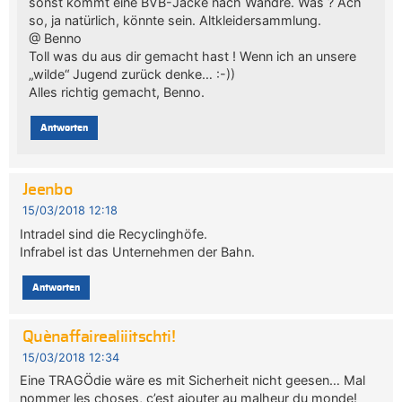
sonst kommt eine BVB-Jacke nach Wandre. Was ? Ach
so, ja natürlich, könnte sein. Altkleidersammlung.
@ Benno
Toll was du aus dir gemacht hast ! Wenn ich an unsere
„wilde“ Jugend zurück denke… :-))
Alles richtig gemacht, Benno.
Antworten
Jeenbo
15/03/2018 12:18
Intradel sind die Recyclinghöfe.
Infrabel ist das Unternehmen der Bahn.
Antworten
Quènaffairealiiitschti!
15/03/2018 12:34
Eine TRAGÖdie wäre es mit Sicherheit nicht geesen… Mal
nommer les choses, c’est ajouter au malheur du monde!