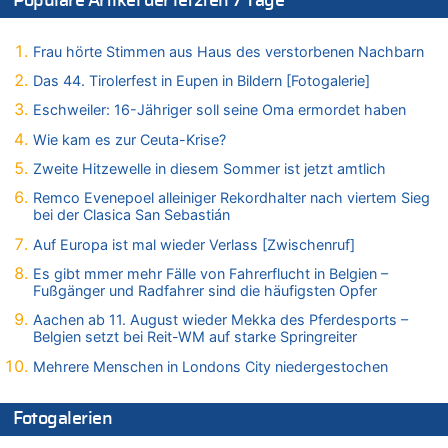
Populäre Artikel der letzten 7 Tage
Belgien setzt bei Reit-WM auf starke Springreiter
07.08.2026 - 10:23 von Opa zu
In Belgien missachten zwei von drei Autofahrern das
Frau hörte Stimmen aus Haus des verstorbenen Nachbarn
Tempolimit in 30er-Zonen – Untersuchung von Vias
Das 44. Tirolerfest in Eupen in Bildern [Fotogalerie]
07.08.2026 - 10:05 von Ostbelgien Direkt zu
Eschweiler: 16-Jähriger soll seine Oma ermordet haben
Soll Belgien Tempolimit auf Autobahnen erhöhen? – In
Tschechien ab 2024 maximal 150 km/h erlaubt
Wie kam es zur Ceuta-Krise?
07.08.2026 - 10:05 von N. A. Klar zu
Zweite Hitzewelle in diesem Sommer ist jetzt amtlich
In Belgien missachten zwei von drei Autofahrern das
Remco Evenepoel alleiniger Rekordhalter nach viertem Sieg
Tempolimit in 30er-Zonen – Untersuchung von Vias
bei der Clasica San Sebastián
07.08.2026 - 09:31 von Ermitler zu
Auf Europa ist mal wieder Verlass [Zwischenruf]
Das 44. Tirolerfest in Eupen in Bildern [Fotogalerie]
Es gibt mmer mehr Fälle von Fahrerflucht in Belgien –
07.08.2026 - 09:18 von Noppi zu
Fußgänger und Radfahrer sind die häufigsten Opfer
AS Eupen: „Keiner weiß, wohin die Reise geht…“
Aachen ab 11. August wieder Mekka des Pferdesports –
07.08.2026 - 09:03 von JoKrings zu
Belgien setzt bei Reit-WM auf starke Springreiter
Zweite Hitzewelle in diesem Sommer ist jetzt amtlich
Mehrere Menschen in Londons City niedergestochen
07.08.2026 - 01:12 von WK zu
Warum die Waldbrände in Frankreich und Spanien Rekorde
brechen [Fragen & Antworten]
Fotogalerien
07.08.2026 - 01:03 von Hugo Egon Bernhard von Sinnen zu