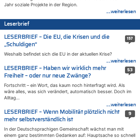
Jahr soziale Projekte in der Region.
09.08.2026 - 07:00 von Zuhörer zu
....weiterlesen
Wasserstand des Rheins in NRW so niedrig wie noch nie
09.08.2026 - 01:41 von Hugo Egon Bernhard von Sinnen zu
Leserbrief
Leipzig, Mechernich und die Frage: Wer steckt hinter den
Drohnen mit Strengstoff? War es Russland?
LESERBRIEF – Die EU, die Krisen und die
157
09.08.2026 - 01:10 von Peter S. zu
„Schuldigen“
Leipzig, Mechernich und die Frage: Wer steckt hinter den
Weshalb befindet sich die EU in der aktuellen Krise?
Drohnen mit Strengstoff? War es Russland?
....weiterlesen
09.08.2026 - 01:07 von Peter S. zu
LESERBRIEF – Haben wir wirklich mehr
Leipzig, Mechernich und die Frage: Wer steckt hinter den
53
Freiheit – oder nur neue Zwänge?
Drohnen mit Strengstoff? War es Russland?
09.08.2026 - 01:05 von Peter S. zu
Fortschritt – ein Wort, das kaum noch hinterfragt wird. Als
Leipzig, Mechernich und die Frage: Wer steckt hinter den
wäre alles, was sich verändert, automatisch besser. Doch im
Drohnen mit Strengstoff? War es Russland?
Alltag…
....weiterlesen
08.08.2026 - 23:27 von Bingo zu
Zweite Hitzewelle in diesem Sommer ist jetzt amtlich
LESERBRIEF – Wenn Mobilität plötzlich nicht
9
mehr selbstverständlich ist
08.08.2026 - 22:47 von Heinz F. zu
Wasserstand des Rheins in NRW so niedrig wie noch nie
In der Deutschsprachigen Gemeinschaft wächst man mit
08.08.2026 - 22:39 von Hugo Egon Bernhard von Sinnen zu
einem ganz bestimmten Gedanken auf: Hauptsache so schnell