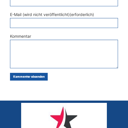
E-Mail (wird nicht veröffentlicht)(erforderlich)
Kommentar