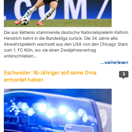
Die aus Kettenis stammende deutsche Nationalspielerin Kathrin
Hendrich kehrt in die Bundesliga zurück. Die 34 Jahre alte
Abwehrspielerin wechselt aus den USA von den Chicago Stars
zum 1. FC Köln, wo sie einen Zweijahresvertrag
unterschrieben…
....weiterlesen
Eschweiler: 16-Jähriger soll seine Oma
3
ermordet haben