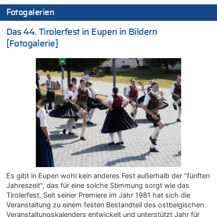
Politischer Eklat bei der Gedenkfeier in Marcinelle – Meloni:
Fotogalerien
„Schwerwiegende und beschämende Geste“
Das 44. Tirolerfest in Eupen in Bildern
09.08.2026 - 09:39 von Punkt 12 zu
Politischer Eklat bei der Gedenkfeier in Marcinelle – Meloni:
[Fotogalerie]
„Schwerwiegende und beschämende Geste“
09.08.2026 - 09:34 von Marcel Scholzen Eimerscheid zu
Leipzig, Mechernich und die Frage: Wer steckt hinter den
Drohnen mit Strengstoff? War es Russland?
09.08.2026 - 09:11 von Werner Radermacher zu
Politischer Eklat bei der Gedenkfeier in Marcinelle – Meloni:
„Schwerwiegende und beschämende Geste“
09.08.2026 - 08:40 von Guido Scholzen zu
Leipzig, Mechernich und die Frage: Wer steckt hinter den
Drohnen mit Strengstoff? War es Russland?
09.08.2026 - 08:21 von Zuhörer zu
Aachen ab 11. August wieder Mekka des Pferdesports –
Es gibt in Eupen wohl kein anderes Fest außerhalb der "fünften
Belgien setzt bei Reit-WM auf starke Springreiter
Jahreszeit", das für eine solche Stimmung sorgt wie das
09.08.2026 - 07:40 von SoSo zu
Tirolerfest. Seit seiner Premiere im Jahr 1981 hat sich die
Aachen ab 11. August wieder Mekka des Pferdesports –
Veranstaltung zu einem festen Bestandteil des ostbelgischen
Belgien setzt bei Reit-WM auf starke Springreiter
Veranstaltungskalenders entwickelt und unterstützt Jahr für