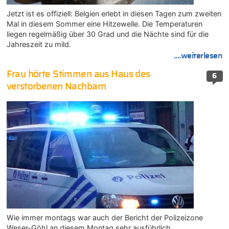
Jetzt ist es offiziell: Belgien erlebt in diesen Tagen zum zweiten
Mal in diesem Sommer eine Hitzewelle. Die Temperaturen
liegen regelmäßig über 30 Grad und die Nächte sind für die
Jahreszeit zu mild.
....weiterlesen
Frau hörte Stimmen aus Haus des
6
verstorbenen Nachbarn
Wie immer montags war auch der Bericht der Polizeizone
Weser-Göhl an diesem Montag sehr ausführlich.