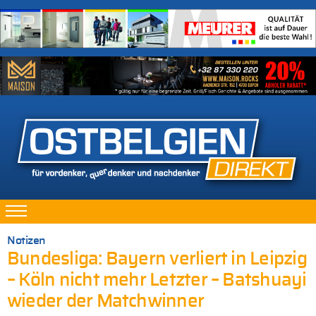
Notizen
Bundesliga: Bayern verliert in Leipzig
– Köln nicht mehr Letzter – Batshuayi
wieder der Matchwinner