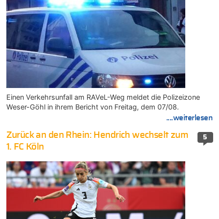
Einen Verkehrsunfall am RAVeL-Weg meldet die Polizeizone
Weser-Göhl in ihrem Bericht von Freitag, dem 07/08.
....weiterlesen
Zurück an den Rhein: Hendrich wechselt zum
5
1. FC Köln