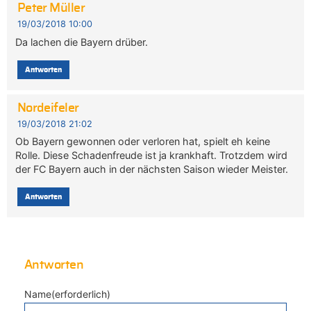
Peter Müller
19/03/2018 10:00
Da lachen die Bayern drüber.
Antworten
Nordeifeler
19/03/2018 21:02
Ob Bayern gewonnen oder verloren hat, spielt eh keine
Rolle. Diese Schadenfreude ist ja krankhaft. Trotzdem wird
der FC Bayern auch in der nächsten Saison wieder Meister.
Antworten
Antworten
Name(erforderlich)