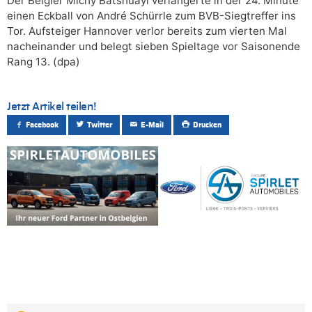
Der Belgier Michy Batshuayi verlängerte in der 24. Minute
einen Eckball von André Schürrle zum BVB-Siegtreffer ins
Tor. Aufsteiger Hannover verlor bereits zum vierten Mal
nacheinander und belegt sieben Spieltage vor Saisonende
Rang 13. (dpa)
Jetzt Artikel teilen!
Facebook
Twitter
E-Mail
Drucken