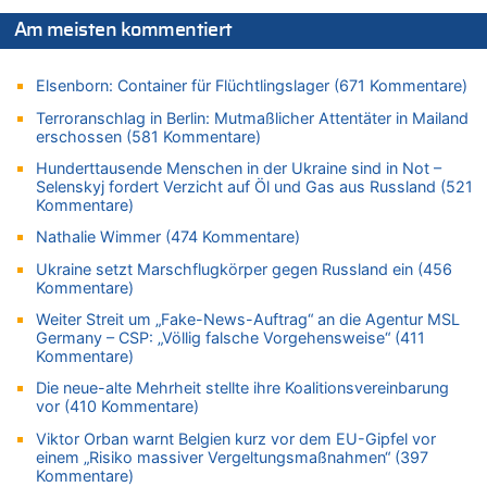
Tempolimit in 30er-Zonen – Untersuchung von Vias
Am meisten kommentiert
08.08.2026 - 08:50 von Mungo zu
Zweite Hitzewelle in diesem Sommer ist jetzt amtlich
Elsenborn: Container für Flüchtlingslager (671 Kommentare)
08.08.2026 - 08:45 von besserwisser zu
Belgier knackt Jackpot bei Lotterie EuroMillions und gewinnt
Terroranschlag in Berlin: Mutmaßlicher Attentäter in Mailand
mehr als 111 Millionen €
erschossen (581 Kommentare)
08.08.2026 - 08:00 von Strolch zu
Hunderttausende Menschen in der Ukraine sind in Not –
AS Eupen: „Keiner weiß, wohin die Reise geht…“
Selenskyj fordert Verzicht auf Öl und Gas aus Russland (521
Kommentare)
08.08.2026 - 05:07 von Marcel Scholzen Eimerscheid zu
In Belgien missachten zwei von drei Autofahrern das
Nathalie Wimmer (474 Kommentare)
Tempolimit in 30er-Zonen – Untersuchung von Vias
Ukraine setzt Marschflugkörper gegen Russland ein (456
08.08.2026 - 02:19 von Peter S. zu
Kommentare)
In Belgien missachten zwei von drei Autofahrern das
Weiter Streit um „Fake-News-Auftrag“ an die Agentur MSL
Tempolimit in 30er-Zonen – Untersuchung von Vias
Germany – CSP: „Völlig falsche Vorgehensweise“ (411
Kommentare)
08.08.2026 - 00:26 von klar zu
Mehrere Menschen in Londons City niedergestochen
Die neue-alte Mehrheit stellte ihre Koalitionsvereinbarung
vor (410 Kommentare)
07.08.2026 - 23:52 von Hans L. zu
Aachen ab 11. August wieder Mekka des Pferdesports –
Viktor Orban warnt Belgien kurz vor dem EU-Gipfel vor
Belgien setzt bei Reit-WM auf starke Springreiter
einem „Risiko massiver Vergeltungsmaßnahmen“ (397
Kommentare)
07.08.2026 - 22:12 von Pitstop zu