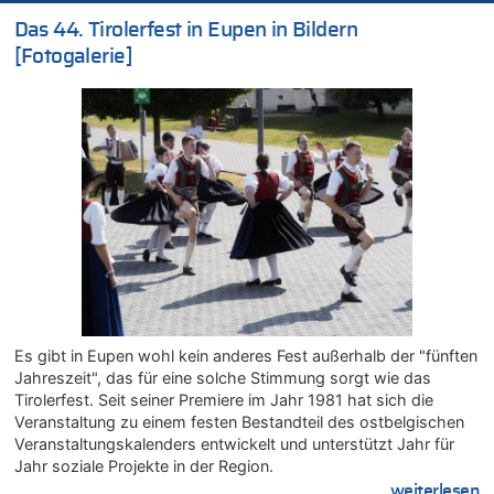
Belgier knackt Jackpot bei Lotterie EuroMillions und gewinnt
Das 44. Tirolerfest in Eupen in Bildern
mehr als 111 Millionen €
[Fotogalerie]
08.08.2026 - 14:47 von Peer Wermuth zu
Leipzig, Mechernich und die Frage: Wer steckt hinter den
Drohnen mit Strengstoff? War es Russland?
08.08.2026 - 14:29 von Achso Dax zu
In Belgien missachten zwei von drei Autofahrern das
Tempolimit in 30er-Zonen – Untersuchung von Vias
08.08.2026 - 13:23 von Hugo Egon Bernhard von Sinnen zu
Leipzig, Mechernich und die Frage: Wer steckt hinter den
Drohnen mit Strengstoff? War es Russland?
08.08.2026 - 13:03 von WK zu
Kollision zwischen Autofahrer und Radfahrer an RAVeL-Weg
08.08.2026 - 12:56 von WK zu
Es gibt in Eupen wohl kein anderes Fest außerhalb der "fünften
Wasserstand des Rheins in NRW so niedrig wie noch nie
Jahreszeit", das für eine solche Stimmung sorgt wie das
08.08.2026 - 12:29 von WK zu
Tirolerfest. Seit seiner Premiere im Jahr 1981 hat sich die
In Belgien missachten zwei von drei Autofahrern das
Veranstaltung zu einem festen Bestandteil des ostbelgischen
Tempolimit in 30er-Zonen – Untersuchung von Vias
Veranstaltungskalenders entwickelt und unterstützt Jahr für
08.08.2026 - 12:01 von Hugo Egon Bernhard von Sinnen zu
Jahr soziale Projekte in der Region.
Zurück an den Rhein: Hendrich wechselt zum 1. FC Köln
....weiterlesen