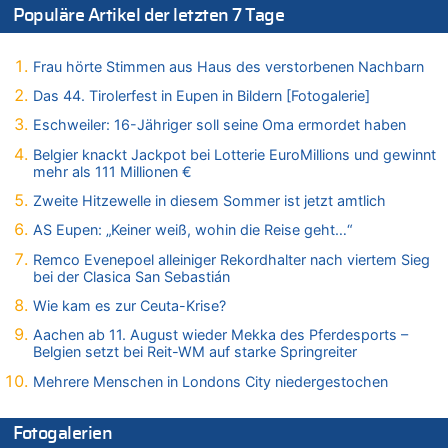
Populäre Artikel der letzten 7 Tage
08.08.2026 - 17:45 von Der Alte zu
Zwölf Jahre nach Aachener Bankraub: 70-Jähriger gefasst
Frau hörte Stimmen aus Haus des verstorbenen Nachbarn
08.08.2026 - 17:43 von Der Alte zu
Leipzig, Mechernich und die Frage: Wer steckt hinter den
Das 44. Tirolerfest in Eupen in Bildern [Fotogalerie]
Drohnen mit Strengstoff? War es Russland?
Eschweiler: 16-Jähriger soll seine Oma ermordet haben
08.08.2026 - 17:16 von Bingo zu
Belgier knackt Jackpot bei Lotterie EuroMillions und gewinnt
Zweite Hitzewelle in diesem Sommer ist jetzt amtlich
mehr als 111 Millionen €
08.08.2026 - 16:20 von Russentrolle zu
Zweite Hitzewelle in diesem Sommer ist jetzt amtlich
Leipzig, Mechernich und die Frage: Wer steckt hinter den
Drohnen mit Strengstoff? War es Russland?
AS Eupen: „Keiner weiß, wohin die Reise geht…“
08.08.2026 - 15:34 von JoKrings zu
Remco Evenepoel alleiniger Rekordhalter nach viertem Sieg
Leipzig, Mechernich und die Frage: Wer steckt hinter den
bei der Clasica San Sebastián
Drohnen mit Strengstoff? War es Russland?
Wie kam es zur Ceuta-Krise?
08.08.2026 - 15:32 von 5/11 zu
Aachen ab 11. August wieder Mekka des Pferdesports –
Mehrere Menschen in Londons City niedergestochen
Belgien setzt bei Reit-WM auf starke Springreiter
08.08.2026 - 15:19 von Guido Scholzen zu
Mehrere Menschen in Londons City niedergestochen
Leipzig, Mechernich und die Frage: Wer steckt hinter den
Drohnen mit Strengstoff? War es Russland?
Fotogalerien
08.08.2026 - 14:54 von Alfons van Compernolle zu