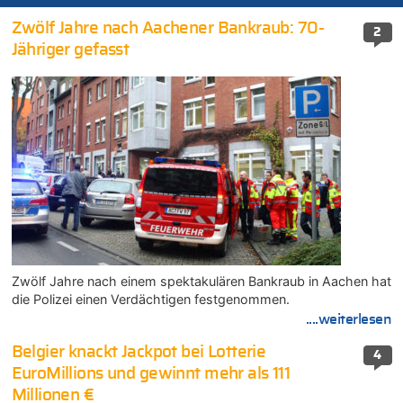
Zwölf Jahre nach Aachener Bankraub: 70-
2
Jähriger gefasst
Zwölf Jahre nach einem spektakulären Bankraub in Aachen hat
die Polizei einen Verdächtigen festgenommen.
....weiterlesen
Belgier knackt Jackpot bei Lotterie
4
EuroMillions und gewinnt mehr als 111
Millionen €