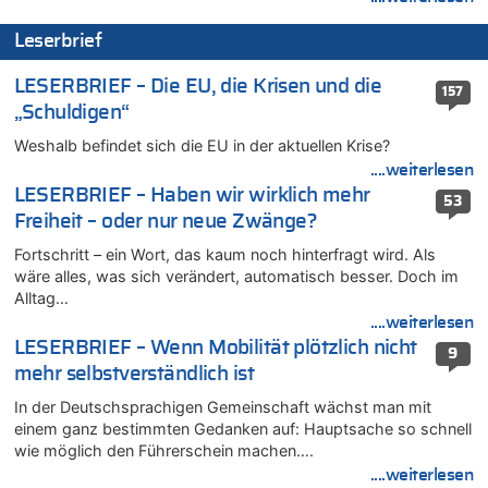
08.08.2026 - 11:39 von Dax zu
Leserbrief
In Belgien missachten zwei von drei Autofahrern das
Tempolimit in 30er-Zonen – Untersuchung von Vias
LESERBRIEF – Die EU, die Krisen und die
157
08.08.2026 - 11:08 von Hans zu
„Schuldigen“
Aachen ab 11. August wieder Mekka des Pferdesports –
Belgien setzt bei Reit-WM auf starke Springreiter
Weshalb befindet sich die EU in der aktuellen Krise?
08.08.2026 - 10:21 von Hugo Egon Bernhard von Sinnen zu
....weiterlesen
In Belgien missachten zwei von drei Autofahrern das
LESERBRIEF – Haben wir wirklich mehr
53
Tempolimit in 30er-Zonen – Untersuchung von Vias
Freiheit – oder nur neue Zwänge?
08.08.2026 - 10:07 von Hugo Egon Bernhard von Sinnen zu
Fortschritt – ein Wort, das kaum noch hinterfragt wird. Als
Wie kam es zur Ceuta-Krise?
wäre alles, was sich verändert, automatisch besser. Doch im
08.08.2026 - 09:27 von Ermitler zu
Alltag…
Eschweiler: 16-Jähriger soll seine Oma ermordet haben
....weiterlesen
08.08.2026 - 09:24 von Ermitler zu
LESERBRIEF – Wenn Mobilität plötzlich nicht
9
Mehrere Menschen in Londons City niedergestochen
mehr selbstverständlich ist
08.08.2026 - 09:20 von Ermitler zu
In der Deutschsprachigen Gemeinschaft wächst man mit
AS Eupen: „Keiner weiß, wohin die Reise geht…“
einem ganz bestimmten Gedanken auf: Hauptsache so schnell
08.08.2026 - 09:02 von Detlef zu
wie möglich den Führerschein machen….
In Belgien missachten zwei von drei Autofahrern das
....weiterlesen