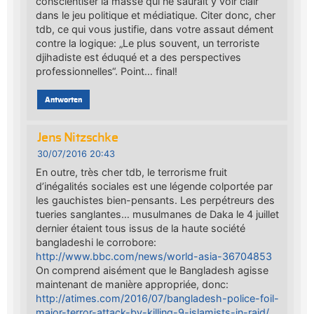
conscientiser la masse qui ne saurait y voir clair
dans le jeu politique et médiatique. Citer donc, cher
tdb, ce qui vous justifie, dans votre assaut dément
contre la logique: „Le plus souvent, un terroriste
djihadiste est éduqué et a des perspectives
professionnelles“. Point… final!
Antworten
Jens Nitzschke
30/07/2016 20:43
En outre, très cher tdb, le terrorisme fruit
d’inégalités sociales est une légende colportée par
les gauchistes bien-pensants. Les perpétreurs des
tueries sanglantes… musulmanes de Daka le 4 juillet
dernier étaient tous issus de la haute société
bangladeshi le corrobore:
http://www.bbc.com/news/world-asia-36704853
On comprend aisément que le Bangladesh agisse
maintenant de manière appropriée, donc:
http://atimes.com/2016/07/bangladesh-police-foil-
major-terror-attack-by-killing-9-islamists-in-raid/