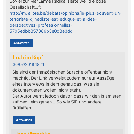
Soviel zur Mär „arme Radikalisierte weil die böse
Gesellschaft…“:
http://m.lalibre.be/debats/opinions/le-plus-souvent-un-
terroriste-djihadiste-est-eduque-et-a-des-
perspectives-professionnelles-
5795edbb357086b3e0d8e3dd
Antworten
Loch im Kopf
30/07/2016 18:11
Sie sind der französischen Sprache offenbar nicht
mächtig. Der Link verweist zudem nur auf Auszüge
eines Interviews in dem genau das, was sie
dokumentieren wollen, nicht steht.
Der Autor warnt jedoch davor, dass wir den Islamisten
auf den Leim gehen… So wie SIE und andere
Brüllaffen.
Antworten