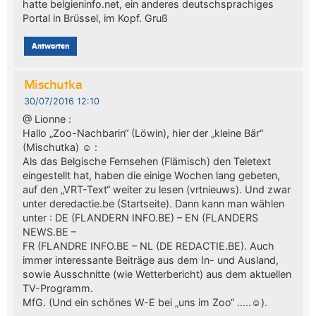
hatte belgieninfo.net, ein anderes deutschsprachiges
Portal in Brüssel, im Kopf. Gruß
Antworten
Mischutka
30/07/2016 12:10
@ Lionne :
Hallo „Zoo-Nachbarin“ (Löwin), hier der „kleine Bär“
(Mischutka) ☺ :
Als das Belgische Fernsehen (Flämisch) den Teletext
eingestellt hat, haben die einige Wochen lang gebeten,
auf den „VRT-Text“ weiter zu lesen (vrtnieuws). Und zwar
unter deredactie.be (Startseite). Dann kann man wählen
unter : DE (FLANDERN INFO.BE) – EN (FLANDERS
NEWS.BE –
FR (FLANDRE INFO.BE – NL (DE REDACTIE.BE). Auch
immer interessante Beiträge aus dem In- und Ausland,
sowie Ausschnitte (wie Wetterbericht) aus dem aktuellen
TV-Programm.
MfG. (Und ein schönes W-E bei „uns im Zoo“ …..☺).