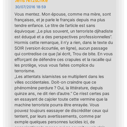
Jens Nitzschke
30/07/2016 18:59
Vous mentez. Mon épouse, comme ma mère, sont
françaises, et je parle le français depuis ma plus
tendre enfance. Le titre de l’article est sans
équivoque: „Le plus souvent, un terroriste djihadiste
est éduqué et a des perspectives professionnelles“.
Hormis cette remarque, il n’y a rien, dans le texte du
SOIR (version écourtée, en ligne), aucun passage
qui contredise ce que j’ai écrit, Trou de bite. En vous
efforçant de défendre ces crapules et la racaille qui
les protège, vous vous faites complice du
terrorisme.
„Les attentats islamistes se multiplient dans les
villes occidentales. Doit-on craindre que ce
phénomène perdure ? Oui, la littérature, depuis
quinze ans, ne dit rien d’autre.“ Ce n’est certes pas
en essayant de cajoler toute cette vermine que la
machine terroriste pourra être enrayée. Vous
pouvez toujours eassayer de discréditer ceux qui
tentent, par leurs avertissements, comme par
exmple quelques personnes lucides ici, de