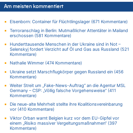
Das 44. Tirolerfest in Eupen in Bildern [Fotogalerie]
Am meisten kommentiert
07.08.2026 - 09:18 von Noppi zu
AS Eupen: „Keiner weiß, wohin die Reise geht…“
Elsenborn: Container für Flüchtlingslager (671 Kommentare)
07.08.2026 - 09:03 von JoKrings zu
Terroranschlag in Berlin: Mutmaßlicher Attentäter in Mailand
Zweite Hitzewelle in diesem Sommer ist jetzt amtlich
erschossen (581 Kommentare)
07.08.2026 - 01:12 von WK zu
Hunderttausende Menschen in der Ukraine sind in Not –
Warum die Waldbrände in Frankreich und Spanien Rekorde
Selenskyj fordert Verzicht auf Öl und Gas aus Russland (521
brechen [Fragen & Antworten]
Kommentare)
07.08.2026 - 01:03 von Hugo Egon Bernhard von Sinnen zu
Nathalie Wimmer (474 Kommentare)
Zweite Hitzewelle in diesem Sommer ist jetzt amtlich
Ukraine setzt Marschflugkörper gegen Russland ein (456
07.08.2026 - 00:50 von WK zu
Kommentare)
Wie kam es zur Ceuta-Krise?
Weiter Streit um „Fake-News-Auftrag“ an die Agentur MSL
07.08.2026 - 00:06 von 5/11 zu
Germany – CSP: „Völlig falsche Vorgehensweise“ (411
Kommentare)
Mehrere Menschen in Londons City niedergestochen
Die neue-alte Mehrheit stellte ihre Koalitionsvereinbarung
06.08.2026 - 23:53 von Foto Anneliese zu
vor (410 Kommentare)
Mehrere Menschen in Londons City niedergestochen
Viktor Orban warnt Belgien kurz vor dem EU-Gipfel vor
06.08.2026 - 23:25 von WK zu
einem „Risiko massiver Vergeltungsmaßnahmen“ (397
FIFA-Spitze demonstriert Einigkeit trotz Kritik und neuer
Kommentare)
Vorwürfe gegen Präsident Gianni Infantino