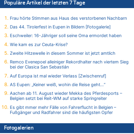
Populäre Artikel der letzten 7 Tage
Mark van Bommel offiziell als neuer Nationalcoach der Roten
Teufel vorgestellt: „Ist mir eine große Ehre“
Frau hörte Stimmen aus Haus des verstorbenen Nachbarn
07.08.2026 - 15:06 von Wolfgang2 zu
Kollision zwischen Autofahrer und Radfahrer an RAVeL-Weg
Das 44. Tirolerfest in Eupen in Bildern [Fotogalerie]
07.08.2026 - 14:35 von Vorfahrt zu
Eschweiler: 16-Jähriger soll seine Oma ermordet haben
In Belgien missachten zwei von drei Autofahrern das
Wie kam es zur Ceuta-Krise?
Tempolimit in 30er-Zonen – Untersuchung von Vias
Zweite Hitzewelle in diesem Sommer ist jetzt amtlich
07.08.2026 - 14:33 von Ostbelgien Direkt zu
Offiziell: Van Bommel wird Belgiens Nationaltrainer
Remco Evenepoel alleiniger Rekordhalter nach viertem Sieg
bei der Clasica San Sebastián
07.08.2026 - 13:39 von alter weißer mann zu
Zurück an den Rhein: Hendrich wechselt zum 1. FC Köln
Auf Europa ist mal wieder Verlass [Zwischenruf]
07.08.2026 - 13:39 von Ach zu
AS Eupen: „Keiner weiß, wohin die Reise geht…“
Aachen ab 11. August wieder Mekka des Pferdesports –
Aachen ab 11. August wieder Mekka des Pferdesports –
Belgien setzt bei Reit-WM auf starke Springreiter
Belgien setzt bei Reit-WM auf starke Springreiter
07.08.2026 - 13:31 von Guido Scholzen zu
Es gibt mmer mehr Fälle von Fahrerflucht in Belgien –
Wasserstand des Rheins in NRW so niedrig wie noch nie
Fußgänger und Radfahrer sind die häufigsten Opfer
07.08.2026 - 13:23 von JoKrings zu
In Belgien missachten zwei von drei Autofahrern das
Fotogalerien
Tempolimit in 30er-Zonen – Untersuchung von Vias