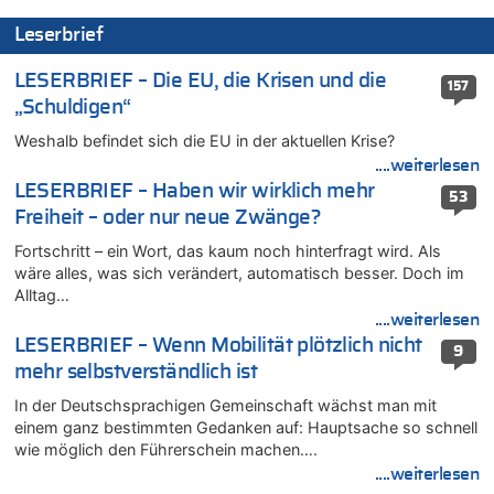
07.08.2026 - 11:20 von JoKrings zu
Leserbrief
In Belgien missachten zwei von drei Autofahrern das
Tempolimit in 30er-Zonen – Untersuchung von Vias
LESERBRIEF – Die EU, die Krisen und die
157
07.08.2026 - 11:15 von Dax zu
„Schuldigen“
Wie kam es zur Ceuta-Krise?
Weshalb befindet sich die EU in der aktuellen Krise?
07.08.2026 - 11:12 von Frage zu
Wasserstand des Rheins in NRW so niedrig wie noch nie
....weiterlesen
LESERBRIEF – Haben wir wirklich mehr
07.08.2026 - 10:29 von Soso zu
53
Freiheit – oder nur neue Zwänge?
Aachen ab 11. August wieder Mekka des Pferdesports –
Belgien setzt bei Reit-WM auf starke Springreiter
Fortschritt – ein Wort, das kaum noch hinterfragt wird. Als
07.08.2026 - 10:23 von Opa zu
wäre alles, was sich verändert, automatisch besser. Doch im
In Belgien missachten zwei von drei Autofahrern das
Alltag…
Tempolimit in 30er-Zonen – Untersuchung von Vias
....weiterlesen
07.08.2026 - 10:05 von Ostbelgien Direkt zu
LESERBRIEF – Wenn Mobilität plötzlich nicht
9
Soll Belgien Tempolimit auf Autobahnen erhöhen? – In
mehr selbstverständlich ist
Tschechien ab 2024 maximal 150 km/h erlaubt
In der Deutschsprachigen Gemeinschaft wächst man mit
07.08.2026 - 10:05 von N. A. Klar zu
einem ganz bestimmten Gedanken auf: Hauptsache so schnell
In Belgien missachten zwei von drei Autofahrern das
wie möglich den Führerschein machen….
Tempolimit in 30er-Zonen – Untersuchung von Vias
....weiterlesen
07.08.2026 - 09:31 von Ermitler zu