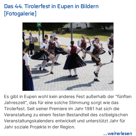
07.08.2026 - 13:20 von JoKrings zu
Das 44. Tirolerfest in Eupen in Bildern
In Belgien missachten zwei von drei Autofahrern das
[Fotogalerie]
Tempolimit in 30er-Zonen – Untersuchung von Vias
07.08.2026 - 13:04 von Kein Raser zu
In Belgien missachten zwei von drei Autofahrern das
Tempolimit in 30er-Zonen – Untersuchung von Vias
07.08.2026 - 13:01 von Experten? zu
In Belgien missachten zwei von drei Autofahrern das
Tempolimit in 30er-Zonen – Untersuchung von Vias
07.08.2026 - 12:43 von JoKrings zu
Zweite Hitzewelle in diesem Sommer ist jetzt amtlich
07.08.2026 - 12:31 von Fassungslos zu
In Belgien missachten zwei von drei Autofahrern das
Tempolimit in 30er-Zonen – Untersuchung von Vias
Es gibt in Eupen wohl kein anderes Fest außerhalb der "fünften
07.08.2026 - 11:31 von Zuhörer zu
Jahreszeit", das für eine solche Stimmung sorgt wie das
In Belgien missachten zwei von drei Autofahrern das
Tirolerfest. Seit seiner Premiere im Jahr 1981 hat sich die
Tempolimit in 30er-Zonen – Untersuchung von Vias
Veranstaltung zu einem festen Bestandteil des ostbelgischen
07.08.2026 - 11:23 von Dax zu
Veranstaltungskalenders entwickelt und unterstützt Jahr für
In Belgien missachten zwei von drei Autofahrern das
Jahr soziale Projekte in der Region.
Tempolimit in 30er-Zonen – Untersuchung von Vias
....weiterlesen