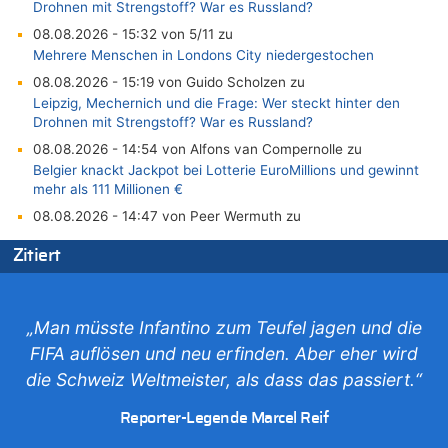
Drohnen mit Strengstoff? War es Russland?
08.08.2026 - 15:32 von 5/11 zu
Mehrere Menschen in Londons City niedergestochen
08.08.2026 - 15:19 von Guido Scholzen zu
Leipzig, Mechernich und die Frage: Wer steckt hinter den
Drohnen mit Strengstoff? War es Russland?
08.08.2026 - 14:54 von Alfons van Compernolle zu
Belgier knackt Jackpot bei Lotterie EuroMillions und gewinnt
mehr als 111 Millionen €
08.08.2026 - 14:47 von Peer Wermuth zu
Leipzig, Mechernich und die Frage: Wer steckt hinter den
Zitiert
Drohnen mit Strengstoff? War es Russland?
08.08.2026 - 14:29 von Achso Dax zu
In Belgien missachten zwei von drei Autofahrern das
Tempolimit in 30er-Zonen – Untersuchung von Vias
„Man müsste Infantino zum Teufel jagen und die
08.08.2026 - 13:23 von Hugo Egon Bernhard von Sinnen zu
FIFA auflösen und neu erfinden. Aber eher wird
Leipzig, Mechernich und die Frage: Wer steckt hinter den
die Schweiz Weltmeister, als dass das passiert.“
Drohnen mit Strengstoff? War es Russland?
08.08.2026 - 13:03 von WK zu
Reporter-Legende Marcel Reif
Kollision zwischen Autofahrer und Radfahrer an RAVeL-Weg