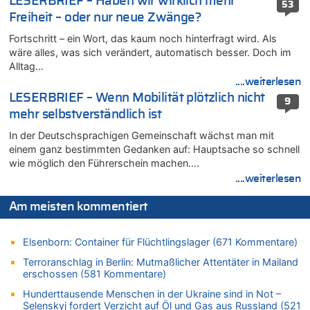
LESERBRIEF – Haben wir wirklich mehr
In Belgien missachten zwei von drei Autofahrern das
53
Freiheit – oder nur neue Zwänge?
Tempolimit in 30er-Zonen – Untersuchung von Vias
07.08.2026 - 18:31 von Panda46 zu
Fortschritt – ein Wort, das kaum noch hinterfragt wird. Als
Mark van Bommel offiziell als neuer Nationalcoach der Roten
wäre alles, was sich verändert, automatisch besser. Doch im
Teufel vorgestellt: „Ist mir eine große Ehre“
Alltag…
....weiterlesen
07.08.2026 - 17:56 von Mungo zu
LESERBRIEF – Wenn Mobilität plötzlich nicht
Zweite Hitzewelle in diesem Sommer ist jetzt amtlich
9
mehr selbstverständlich ist
07.08.2026 - 17:55 von M der Block zu
AS Eupen: „Keiner weiß, wohin die Reise geht…“
In der Deutschsprachigen Gemeinschaft wächst man mit
einem ganz bestimmten Gedanken auf: Hauptsache so schnell
07.08.2026 - 16:38 von Joseph Meyer zu
wie möglich den Führerschein machen….
Wasserstand des Rheins in NRW so niedrig wie noch nie
....weiterlesen
07.08.2026 - 16:29 von Dax zu
In Belgien missachten zwei von drei Autofahrern das
Am meisten kommentiert
Tempolimit in 30er-Zonen – Untersuchung von Vias
07.08.2026 - 16:01 von Zuhörer zu
Elsenborn: Container für Flüchtlingslager (671 Kommentare)
In Belgien missachten zwei von drei Autofahrern das
Tempolimit in 30er-Zonen – Untersuchung von Vias
Terroranschlag in Berlin: Mutmaßlicher Attentäter in Mailand
erschossen (581 Kommentare)
07.08.2026 - 15:56 von Eifel_er zu
Mark van Bommel offiziell als neuer Nationalcoach der Roten
Hunderttausende Menschen in der Ukraine sind in Not –
Teufel vorgestellt: „Ist mir eine große Ehre“
Selenskyj fordert Verzicht auf Öl und Gas aus Russland (521