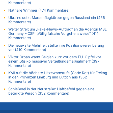
Kommentare)
07.08.2026 - 15:43 von Hausmeister zu
Wie kam es zur Ceuta-Krise?
Nathalie Wimmer (474 Kommentare)
07.08.2026 - 15:30 von Soso zu
Ukraine setzt Marschflugkörper gegen Russland ein (456
Aachen ab 11. August wieder Mekka des Pferdesports –
Kommentare)
Belgien setzt bei Reit-WM auf starke Springreiter
Weiter Streit um „Fake-News-Auftrag“ an die Agentur MSL
07.08.2026 - 15:13 von Joseph Meyer zu
Germany – CSP: „Völlig falsche Vorgehensweise“ (411
Kommentare)
Mark van Bommel offiziell als neuer Nationalcoach der Roten
Teufel vorgestellt: „Ist mir eine große Ehre“
Die neue-alte Mehrheit stellte ihre Koalitionsvereinbarung
vor (410 Kommentare)
07.08.2026 - 15:06 von Wolfgang2 zu
Kollision zwischen Autofahrer und Radfahrer an RAVeL-Weg
Viktor Orban warnt Belgien kurz vor dem EU-Gipfel vor
einem „Risiko massiver Vergeltungsmaßnahmen“ (397
07.08.2026 - 14:35 von Vorfahrt zu
Kommentare)
In Belgien missachten zwei von drei Autofahrern das
Tempolimit in 30er-Zonen – Untersuchung von Vias
KMI ruft die höchste Hitzewarnstufe (Code Rot) für Freitag
in den Provinzen Limburg und Lüttich aus (352
07.08.2026 - 14:33 von Ostbelgien Direkt zu
Kommentare)
Offiziell: Van Bommel wird Belgiens Nationaltrainer
Schießerei in der Neustraße: Haftbefehl gegen eine
07.08.2026 - 13:39 von alter weißer mann zu
beteiligte Person (352 Kommentare)
Zurück an den Rhein: Hendrich wechselt zum 1. FC Köln
07.08.2026 - 13:39 von Ach zu
Aachen ab 11. August wieder Mekka des Pferdesports –