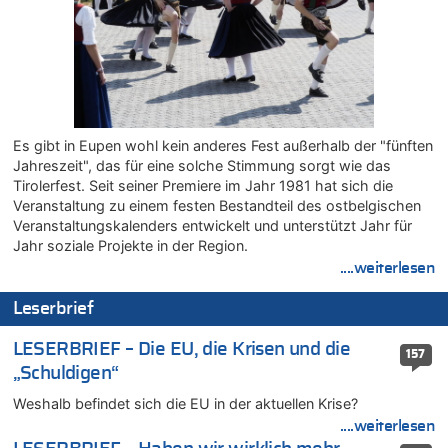
Tempolimit in 30er-Zonen – Untersuchung von Vias
08.08.2026 - 00:26 von klar zu
Mehrere Menschen in Londons City niedergestochen
07.08.2026 - 23:52 von Hans L. zu
Aachen ab 11. August wieder Mekka des Pferdesports –
Belgien setzt bei Reit-WM auf starke Springreiter
Es gibt in Eupen wohl kein anderes Fest außerhalb der "fünften
07.08.2026 - 22:12 von Pitstop zu
Jahreszeit", das für eine solche Stimmung sorgt wie das
Mark van Bommel offiziell als neuer Nationalcoach der Roten
Tirolerfest. Seit seiner Premiere im Jahr 1981 hat sich die
Teufel vorgestellt: „Ist mir eine große Ehre“
Veranstaltung zu einem festen Bestandteil des ostbelgischen
07.08.2026 - 22:03 von Ach zu
Veranstaltungskalenders entwickelt und unterstützt Jahr für
Aachen ab 11. August wieder Mekka des Pferdesports –
Jahr soziale Projekte in der Region.
Belgien setzt bei Reit-WM auf starke Springreiter
....weiterlesen
07.08.2026 - 20:57 von michlaustderaffe zu
Leserbrief
Zweite Hitzewelle in diesem Sommer ist jetzt amtlich
07.08.2026 - 20:22 von Anstreicher zu
LESERBRIEF – Die EU, die Krisen und die
157
Zweite Hitzewelle in diesem Sommer ist jetzt amtlich
„Schuldigen“
07.08.2026 - 20:11 von Noah Parmentier zu
Weshalb befindet sich die EU in der aktuellen Krise?
Zweite Hitzewelle in diesem Sommer ist jetzt amtlich
....weiterlesen
07.08.2026 - 19:52 von Hugo Egon Bernhard von Sinnen zu