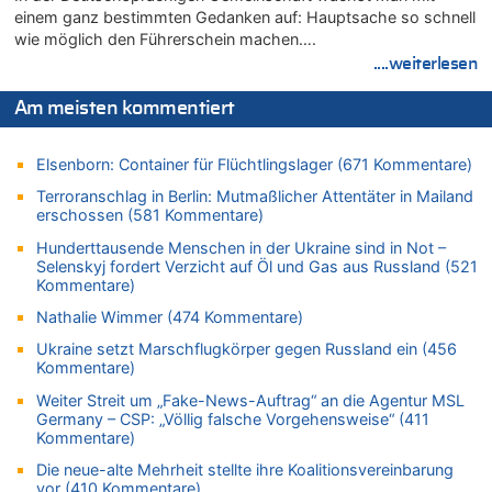
Aachen ab 11. August wieder Mekka des Pferdesports –
einem ganz bestimmten Gedanken auf: Hauptsache so schnell
Belgien setzt bei Reit-WM auf starke Springreiter
wie möglich den Führerschein machen….
05.08.2026 - 20:38 von Willi Müller zu
....weiterlesen
Mehrere Menschen in Londons City niedergestochen
05.08.2026 - 20:36 von Islam Experte zu
Am meisten kommentiert
Mehrere Menschen in Londons City niedergestochen
05.08.2026 - 20:21 von Dax zu
Elsenborn: Container für Flüchtlingslager (671 Kommentare)
Wasserstand des Rheins in NRW so niedrig wie noch nie
Terroranschlag in Berlin: Mutmaßlicher Attentäter in Mailand
05.08.2026 - 20:19 von Dax zu
erschossen (581 Kommentare)
Wasserstand des Rheins in NRW so niedrig wie noch nie
Hunderttausende Menschen in der Ukraine sind in Not –
05.08.2026 - 20:11 von Analise zu
Selenskyj fordert Verzicht auf Öl und Gas aus Russland (521
Kommentare)
Mehrere Menschen in Londons City niedergestochen
05.08.2026 - 19:57 von michlaustderaffe zu
Nathalie Wimmer (474 Kommentare)
Zweite Hitzewelle in diesem Sommer ist jetzt amtlich
Ukraine setzt Marschflugkörper gegen Russland ein (456
Kommentare)
05.08.2026 - 19:50 von Pferd und Wagen zu
Aachen ab 11. August wieder Mekka des Pferdesports –
Weiter Streit um „Fake-News-Auftrag“ an die Agentur MSL
Belgien setzt bei Reit-WM auf starke Springreiter
Germany – CSP: „Völlig falsche Vorgehensweise“ (411
Kommentare)
05.08.2026 - 19:40 von Mungo zu
Es gibt mmer mehr Fälle von Fahrerflucht in Belgien –
Die neue-alte Mehrheit stellte ihre Koalitionsvereinbarung
Fußgänger und Radfahrer sind die häufigsten Opfer
vor (410 Kommentare)