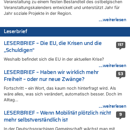
Veranstaltung zu einem festen Bestandteil des ostbelgischen
Mehrere Menschen in Londons City niedergestochen
Veranstaltungskalenders entwickelt und unterstützt Jahr für
05.08.2026 - 23:29 von Zuhörer zu
Jahr soziale Projekte in der Region.
Wasserstand des Rheins in NRW so niedrig wie noch nie
....weiterlesen
05.08.2026 - 22:35 von Chips zu
Leserbrief
Wasserstand des Rheins in NRW so niedrig wie noch nie
05.08.2026 - 22:31 von Chips zu
LESERBRIEF – Die EU, die Krisen und die
157
Mehrere Menschen in Londons City niedergestochen
„Schuldigen“
05.08.2026 - 22:18 von Kritisch denken zu
Weshalb befindet sich die EU in der aktuellen Krise?
Mehrere Menschen in Londons City niedergestochen
....weiterlesen
05.08.2026 - 21:53 von Karli Dall zu
LESERBRIEF – Haben wir wirklich mehr
53
Mehrere Menschen in Londons City niedergestochen
Freiheit – oder nur neue Zwänge?
05.08.2026 - 21:15 von Joseph Meyer zu
Fortschritt – ein Wort, das kaum noch hinterfragt wird. Als
Wasserstand des Rheins in NRW so niedrig wie noch nie
wäre alles, was sich verändert, automatisch besser. Doch im
05.08.2026 - 21:10 von Ahja zu
Alltag…
Wasserstand des Rheins in NRW so niedrig wie noch nie
....weiterlesen
05.08.2026 - 21:05 von Oberstes Kommentargremium zu
LESERBRIEF – Wenn Mobilität plötzlich nicht
9
Wie kam es zur Ceuta-Krise?
mehr selbstverständlich ist
05.08.2026 - 20:50 von Tierexperte zu
In der Deutschsprachigen Gemeinschaft wächst man mit