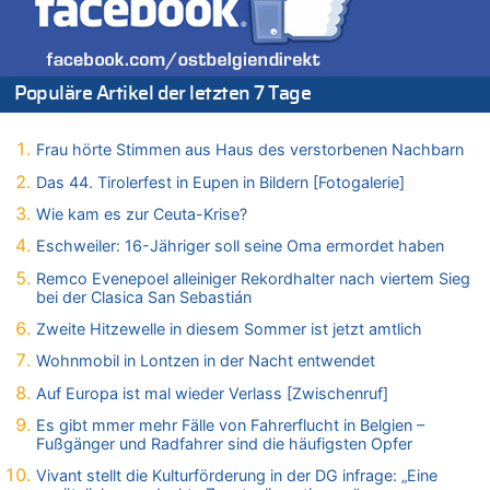
06.08.2026 - 11:35 von ne Hondsjong zu
Zweite Hitzewelle in diesem Sommer ist jetzt amtlich
06.08.2026 - 11:11 von Dax zu
Wie kam es zur Ceuta-Krise?
Populäre Artikel der letzten 7 Tage
06.08.2026 - 10:39 von Mungo zu
Wasserstand des Rheins in NRW so niedrig wie noch nie
Frau hörte Stimmen aus Haus des verstorbenen Nachbarn
06.08.2026 - 10:34 von Ostbelgien Direkt zu
Das 44. Tirolerfest in Eupen in Bildern [Fotogalerie]
Tessa Wullaert knackt die 100-Tore-Marke für die Red Flames
Wie kam es zur Ceuta-Krise?
06.08.2026 - 10:20 von Dax zu
Zweite Hitzewelle in diesem Sommer ist jetzt amtlich
Eschweiler: 16-Jähriger soll seine Oma ermordet haben
06.08.2026 - 10:18 von Dax zu
Remco Evenepoel alleiniger Rekordhalter nach viertem Sieg
bei der Clasica San Sebastián
Wasserstand des Rheins in NRW so niedrig wie noch nie
06.08.2026 - 10:17 von Richtig zu
Zweite Hitzewelle in diesem Sommer ist jetzt amtlich
Wasserstand des Rheins in NRW so niedrig wie noch nie
Wohnmobil in Lontzen in der Nacht entwendet
06.08.2026 - 10:16 von Dax zu
Auf Europa ist mal wieder Verlass [Zwischenruf]
Wasserstand des Rheins in NRW so niedrig wie noch nie
Es gibt mmer mehr Fälle von Fahrerflucht in Belgien –
06.08.2026 - 10:09 von Dax zu
Fußgänger und Radfahrer sind die häufigsten Opfer
Zweite Hitzewelle in diesem Sommer ist jetzt amtlich
Vivant stellt die Kulturförderung in der DG infrage: „Eine
06.08.2026 - 10:02 von Soso zu