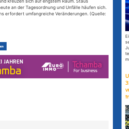
 und kreuzen sich auf engstem Raum. Staus
heute an der Tagesordnung und Unfälle häufen sich.
s erfordert umfangreiche Veränderungen. (Quelle:
E
s
en
J
t
m
U
3
v
t