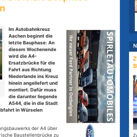
en
Im Autobahnkreuz
Aachen beginnt die
letzte Bauphase: An
N
diesem Wochenende
wird die A4-
Z
Ersatzbrücke für die
B
Fahrt aus Richtung
Niederlande ins Kreuz
hinein angeliefert und
montiert. Dafür muss
die darunter liegende
A544, die in die Stadt
Abfahrt in Würselen
ungsbauwerks der A4 über
orische Baustellenbrücke zu
Z