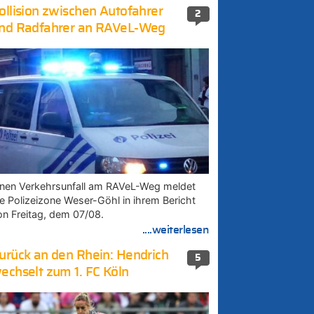
ollision zwischen Autofahrer
2
nd Radfahrer an RAVeL-Weg
inen Verkehrsunfall am RAVeL-Weg meldet
ie Polizeizone Weser-Göhl in ihrem Bericht
on Freitag, dem 07/08.
....weiterlesen
urück an den Rhein: Hendrich
5
echselt zum 1. FC Köln