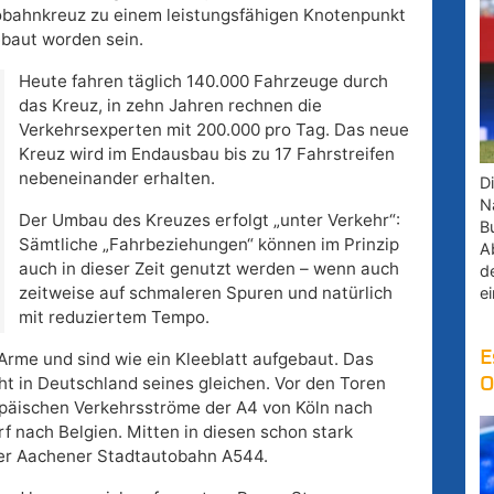
tobahnkreuz zu einem leistungsfähigen Knotenpunkt
baut worden sein.
Heute fahren täglich 140.000 Fahrzeuge durch
das Kreuz, in zehn Jahren rechnen die
Verkehrsexperten mit 200.000 pro Tag. Das neue
Kreuz wird im Endausbau bis zu 17 Fahrstreifen
nebeneinander erhalten.
D
Na
Der Umbau des Kreuzes erfolgt „unter Verkehr“:
B
Sämtliche „Fahrbeziehungen“ können im Prinzip
A
auch in dieser Zeit genutzt werden – wenn auch
d
zeitweise auf schmaleren Spuren und natürlich
e
mit reduziertem Tempo.
E
rme und sind wie ein Kleeblatt aufgebaut. Das
t in Deutschland seines gleichen. Vor den Toren
O
ropäischen Verkehrsströme der A4 von Köln nach
f nach Belgien. Mitten in diesen schon stark
der Aachener Stadtautobahn A544.