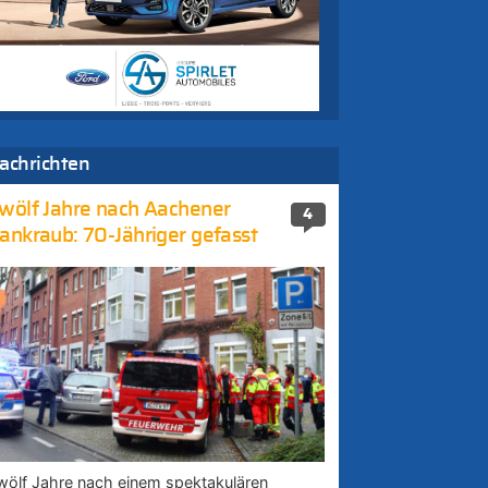
achrichten
wölf Jahre nach Aachener
4
ankraub: 70-Jähriger gefasst
wölf Jahre nach einem spektakulären