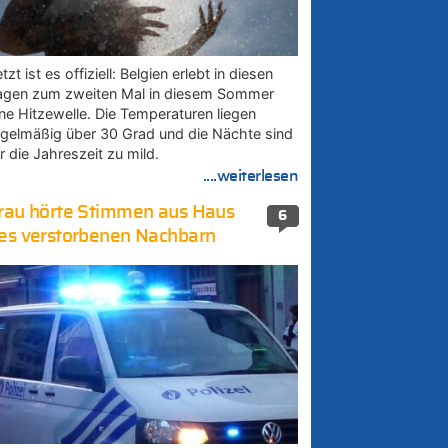
tzt ist es offiziell: Belgien erlebt in diesen
agen zum zweiten Mal in diesem Sommer
ine Hitzewelle. Die Temperaturen liegen
egelmäßig über 30 Grad und die Nächte sind
r die Jahreszeit zu mild.
....weiterlesen
rau hörte Stimmen aus Haus
6
es verstorbenen Nachbarn