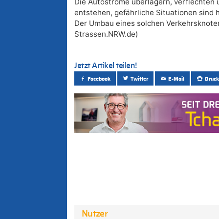
Die Autoströme überlagern, verflechten
entstehen, gefährliche Situationen sind 
Der Umbau eines solchen Verkehrsknoten
Strassen.NRW.de)
Jetzt Artikel teilen!
Facebook
Twitter
E-Mail
Druck
Nutzer