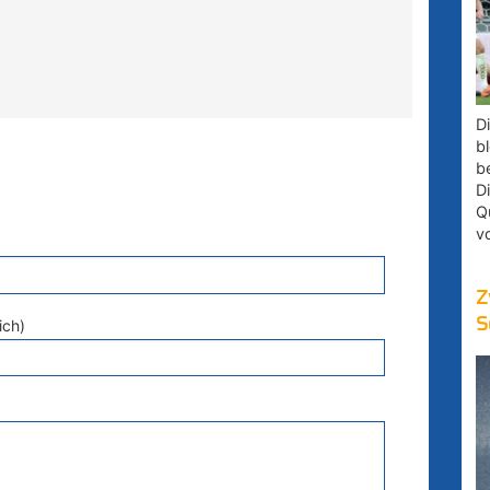
D
bl
b
D
Q
v
Z
S
ich)