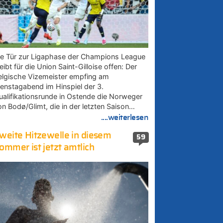
ie Tür zur Ligaphase der Champions League
eibt für die Union Saint-Gilloise offen: Der
elgische Vizemeister empfing am
ienstagabend im Hinspiel der 3.
ualifikationsrunde in Ostende die Norweger
on Bodø/Glimt, die in der letzten Saison…
....weiterlesen
weite Hitzewelle in diesem
59
ommer ist jetzt amtlich