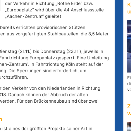
der Verkehr in Richtung „Rothe Erde“ bzw.
K
„Europaplatz“ wird über die A4 Anschlussstelle
u
„Aachen-Zentrum“ geleitet.
ereits errichten provisorischen Stützen
en aus vorgefertigten Stahlbauteilen, die 8,5 Meter
enstag (21.11.) bis Donnerstag (23.11.), jeweils in
 Fahrtrichtung Europaplatz gesperrt. Eine Umleitung
hen-Zentrum“. In Fahrtrichtung Köln steht auf der
ng. Die Sperrungen sind erforderlich, um
urchzuführen.
E
d
r den Verkehr von den Niederlanden in Richtung
v
2018. Danach können der Abbruch der alten
werden. Für den Brückenneubau sind über zwei
Z
w
n
t eines der größten Projekte seiner Art in