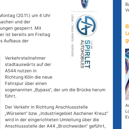
B
V
 Montag (20.11.) um 4 Uhr
Aachen und der
B
tungen gesperrt. Mit
L
r ist bereits am Freitag
g
es Aufbaus der
Verkehrsteilnehmer
stadtauswärts auf der
A544 nutzen in
Richtung Köln die neue
Fahrspur über einen
sogenannten „Bypass“, der um die Brücke herum
führt.
A
Der Verkehr in Richtung Anschlussstelle
Lo
„Würselen“ bzw. „Industriegebiet Aachener Kreuz“
E
wird in der eingerichteten Umleitung über die
Anschlussstelle der A44 „Broichweiden“ geführt,