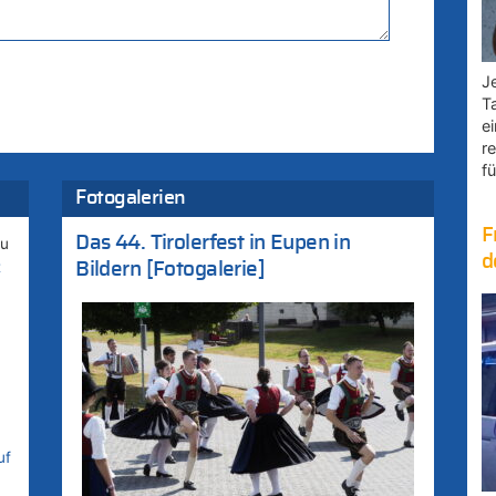
Je
T
e
r
fü
Fotogalerien
F
Das 44. Tirolerfest in Eupen in
zu
d
t
Bildern [Fotogalerie]
uf