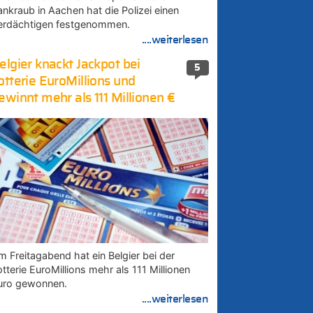
ankraub in Aachen hat die Polizei einen
erdächtigen festgenommen.
....weiterlesen
elgier knackt Jackpot bei
5
otterie EuroMillions und
ewinnt mehr als 111 Millionen €
m Freitagabend hat ein Belgier bei der
tterie EuroMillions mehr als 111 Millionen
uro gewonnen.
....weiterlesen