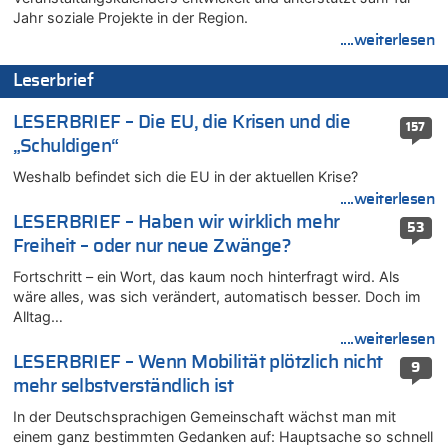
08.08.2026 - 18:41 von JoKrings zu
Jahr soziale Projekte in der Region.
Leipzig, Mechernich und die Frage: Wer steckt hinter den
....weiterlesen
Drohnen mit Strengstoff? War es Russland?
Leserbrief
08.08.2026 - 18:39 von JoKrings zu
Leipzig, Mechernich und die Frage: Wer steckt hinter den
LESERBRIEF – Die EU, die Krisen und die
Drohnen mit Strengstoff? War es Russland?
157
„Schuldigen“
08.08.2026 - 18:07 von Hubert F. zu
Belgier knackt Jackpot bei Lotterie EuroMillions und gewinnt
Weshalb befindet sich die EU in der aktuellen Krise?
mehr als 111 Millionen €
....weiterlesen
08.08.2026 - 17:46 von Der Alte zu
LESERBRIEF – Haben wir wirklich mehr
53
Belgier knackt Jackpot bei Lotterie EuroMillions und gewinnt
Freiheit – oder nur neue Zwänge?
mehr als 111 Millionen €
Fortschritt – ein Wort, das kaum noch hinterfragt wird. Als
08.08.2026 - 17:45 von Der Alte zu
wäre alles, was sich verändert, automatisch besser. Doch im
Zwölf Jahre nach Aachener Bankraub: 70-Jähriger gefasst
Alltag…
08.08.2026 - 17:43 von Der Alte zu
....weiterlesen
Leipzig, Mechernich und die Frage: Wer steckt hinter den
LESERBRIEF – Wenn Mobilität plötzlich nicht
9
Drohnen mit Strengstoff? War es Russland?
mehr selbstverständlich ist
08.08.2026 - 17:16 von Bingo zu
In der Deutschsprachigen Gemeinschaft wächst man mit
Zweite Hitzewelle in diesem Sommer ist jetzt amtlich
einem ganz bestimmten Gedanken auf: Hauptsache so schnell
08.08.2026 - 16:20 von Russentrolle zu