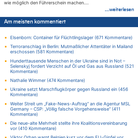
wie möglich den Führerschein machen….
Leipzig, Mechernich und die Frage: Wer steckt hinter den
....weiterlesen
Drohnen mit Strengstoff? War es Russland?
08.08.2026 - 15:34 von JoKrings zu
Am meisten kommentiert
Leipzig, Mechernich und die Frage: Wer steckt hinter den
Drohnen mit Strengstoff? War es Russland?
Elsenborn: Container für Flüchtlingslager (671 Kommentare)
08.08.2026 - 15:32 von 5/11 zu
Terroranschlag in Berlin: Mutmaßlicher Attentäter in Mailand
Mehrere Menschen in Londons City niedergestochen
erschossen (581 Kommentare)
08.08.2026 - 15:19 von Guido Scholzen zu
Hunderttausende Menschen in der Ukraine sind in Not –
Leipzig, Mechernich und die Frage: Wer steckt hinter den
Selenskyj fordert Verzicht auf Öl und Gas aus Russland (521
Drohnen mit Strengstoff? War es Russland?
Kommentare)
08.08.2026 - 14:54 von Alfons van Compernolle zu
Nathalie Wimmer (474 Kommentare)
Belgier knackt Jackpot bei Lotterie EuroMillions und gewinnt
mehr als 111 Millionen €
Ukraine setzt Marschflugkörper gegen Russland ein (456
Kommentare)
08.08.2026 - 14:47 von Peer Wermuth zu
Leipzig, Mechernich und die Frage: Wer steckt hinter den
Weiter Streit um „Fake-News-Auftrag“ an die Agentur MSL
Germany – CSP: „Völlig falsche Vorgehensweise“ (411
Drohnen mit Strengstoff? War es Russland?
Kommentare)
08.08.2026 - 14:29 von Achso Dax zu
Die neue-alte Mehrheit stellte ihre Koalitionsvereinbarung
In Belgien missachten zwei von drei Autofahrern das
vor (410 Kommentare)
Tempolimit in 30er-Zonen – Untersuchung von Vias
Viktor Orban warnt Belgien kurz vor dem EU-Gipfel vor
08.08.2026 - 13:23 von Hugo Egon Bernhard von Sinnen zu