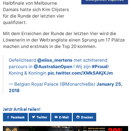
Halbfinale von Melbourne.
Damals hatte sich Kim Clijsters
für die Runde der letzten vier
qualifiziert.
Mit dem Erreichen der Runde der letzten Vier wird die
Löwenerin in der Weltrangliste einen Sprung um 17 Plätze
machen und erstmals in die Top 20 kommen.
Gefeliciteerd
@elise_mertens
met schitterend
parcours in
@AustralianOpen
! Wij zijn
#Proud
!
Koning & Koningin
pic.twitter.com/XMkSAKjXJm
— Belgian Royal Palace (@MonarchieBe)
January 25,
2018
Jetzt Artikel teilen!
Facebook
Twitter
E-Mail
Drucken