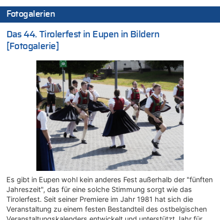
08.08.2026 - 20:19 von Peter G zu
Fotogalerien
Zwölf Jahre nach Aachener Bankraub: 70-Jähriger gefasst
Das 44. Tirolerfest in Eupen in Bildern
08.08.2026 - 20:17 von Russentrolle zu
Leipzig, Mechernich und die Frage: Wer steckt hinter den
[Fotogalerie]
Drohnen mit Strengstoff? War es Russland?
08.08.2026 - 20:16 von Dax zu
Wasserstand des Rheins in NRW so niedrig wie noch nie
08.08.2026 - 20:13 von Dax zu
Zweite Hitzewelle in diesem Sommer ist jetzt amtlich
08.08.2026 - 20:09 von Dax zu
Zweite Hitzewelle in diesem Sommer ist jetzt amtlich
08.08.2026 - 20:06 von Dax zu
Zweite Hitzewelle in diesem Sommer ist jetzt amtlich
08.08.2026 - 19:00 von Peter G zu
Leipzig, Mechernich und die Frage: Wer steckt hinter den
Es gibt in Eupen wohl kein anderes Fest außerhalb der "fünften
Drohnen mit Strengstoff? War es Russland?
Jahreszeit", das für eine solche Stimmung sorgt wie das
08.08.2026 - 18:48 von Marcel Scholzen Eimerscheid zu
Tirolerfest. Seit seiner Premiere im Jahr 1981 hat sich die
Leipzig, Mechernich und die Frage: Wer steckt hinter den
Veranstaltung zu einem festen Bestandteil des ostbelgischen
Drohnen mit Strengstoff? War es Russland?
Veranstaltungskalenders entwickelt und unterstützt Jahr für