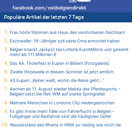
Drohnen mit Strengstoff? War es Russland?
08.08.2026 - 21:33 von Frage zu
Populäre Artikel der letzten 7 Tage
Zwölf Jahre nach Aachener Bankraub: 70-Jähriger gefasst
08.08.2026 - 21:28 von Noah Parmentier zu
Leipzig, Mechernich und die Frage: Wer steckt hinter den
Frau hörte Stimmen aus Haus des verstorbenen Nachbarn
Drohnen mit Strengstoff? War es Russland?
Eschweiler: 16-Jähriger soll seine Oma ermordet haben
08.08.2026 - 21:11 von Mungo zu
Belgier knackt Jackpot bei Lotterie EuroMillions und gewinnt
Leipzig, Mechernich und die Frage: Wer steckt hinter den
mehr als 111 Millionen €
Drohnen mit Strengstoff? War es Russland?
Das 44. Tirolerfest in Eupen in Bildern [Fotogalerie]
08.08.2026 - 20:49 von Marcel Scholzen Eimerscheid zu
Leipzig, Mechernich und die Frage: Wer steckt hinter den
Zweite Hitzewelle in diesem Sommer ist jetzt amtlich
Drohnen mit Strengstoff? War es Russland?
AS Eupen: „Keiner weiß, wohin die Reise geht…“
08.08.2026 - 20:34 von Dax zu
Aachen ab 11. August wieder Mekka des Pferdesports –
Wasserstand des Rheins in NRW so niedrig wie noch nie
Belgien setzt bei Reit-WM auf starke Springreiter
08.08.2026 - 20:32 von Joseph Meyer zu
Mehrere Menschen in Londons City niedergestochen
Leipzig, Mechernich und die Frage: Wer steckt hinter den
Drohnen mit Strengstoff? War es Russland?
Es gibt mmer mehr Fälle von Fahrerflucht in Belgien –
Fußgänger und Radfahrer sind die häufigsten Opfer
08.08.2026 - 20:20 von Joseph Meyer zu
Leipzig, Mechernich und die Frage: Wer steckt hinter den
Wasserstand des Rheins in NRW so niedrig wie noch nie
Drohnen mit Strengstoff? War es Russland?