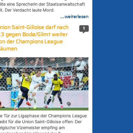
eilte eine Sprecherin der Staatsanwaltschaft
it. Der Verdacht laute Mord.
....weiterlesen
nion Saint-Gilloise darf nach
1
:3 gegen Bodø/Glimt weiter
on der Champions League
räumen
ie Tür zur Ligaphase der Champions League
eibt für die Union Saint-Gilloise offen: Der
elgische Vizemeister empfing am