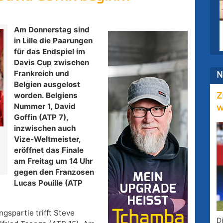
Am Donnerstag sind
in Lille die Paarungen
für das Endspiel im
Davis Cup zwischen
Frankreich und
N
Belgien ausgelost
worden. Belgiens
Z
Nummer 1, David
w
Goffin (ATP 7),
inzwischen auch
Vize-Weltmeister,
eröffnet das Finale
am Freitag um 14 Uhr
gegen den Franzosen
Lucas Pouille (ATP
ngspartie trifft Steve
D