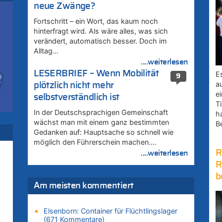
zt
neue Zwänge?
Fortschritt – ein Wort, das kaum noch
zu
hinterfragt wird. Als wäre alles, was sich
verändert, automatisch besser. Doch im
Alltag…
....weiterlesen
LESERBRIEF – Wenn Mobilität
E
9
zt
a
plötzlich nicht mehr
e
selbstverständlich ist
Ti
In der Deutschsprachigen Gemeinschaft
h
zt
wächst man mit einem ganz bestimmten
B
Gedanken auf: Hauptsache so schnell wie
möglich den Führerschein machen….
zt
R
....weiterlesen
R
b
zt
Am meisten kommentiert
Elsenborn: Container für Flüchtlingslager
zt
(671 Kommentare)