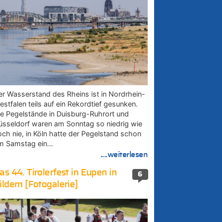
er Wasserstand des Rheins ist in Nordrhein-
estfalen teils auf ein Rekordtief gesunken.
ie Pegelstände in Duisburg-Ruhrort und
üsseldorf waren am Sonntag so niedrig wie
och nie, in Köln hatte der Pegelstand schon
m Samstag ein…
....weiterlesen
as 44. Tirolerfest in Eupen in
6
ildern [Fotogalerie]