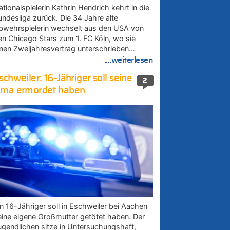
tionalspielerin Kathrin Hendrich kehrt in die
undesliga zurück. Die 34 Jahre alte
bwehrspielerin wechselt aus den USA von
en Chicago Stars zum 1. FC Köln, wo sie
inen Zweijahresvertrag unterschrieben…
....weiterlesen
schweiler: 16-Jähriger soll seine
2
ma ermordet haben
in 16-Jähriger soll in Eschweiler bei Aachen
eine eigene Großmutter getötet haben. Der
ugendlichen sitze in Untersuchungshaft,