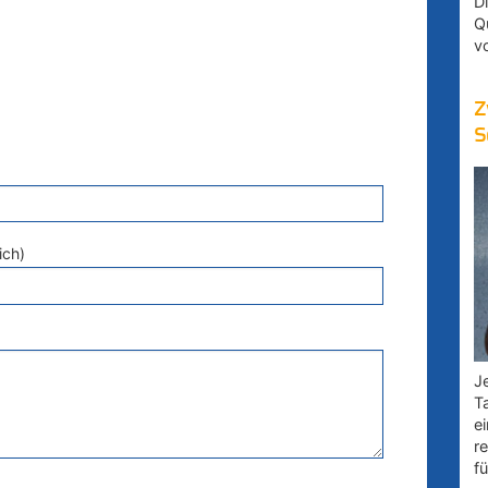
D
Q
v
Z
S
ich)
Je
T
e
r
fü