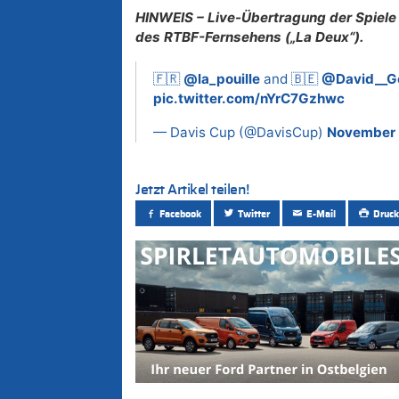
HINWEIS – Live-Übertragung der Spiele
des RTBF-Fernsehens („La Deux“).
🇫🇷
@la_pouille
and 🇧🇪
@David__Go
pic.twitter.com/nYrC7Gzhwc
— Davis Cup (@DavisCup)
November 
Jetzt Artikel teilen!
Facebook
Twitter
E-Mail
Druck