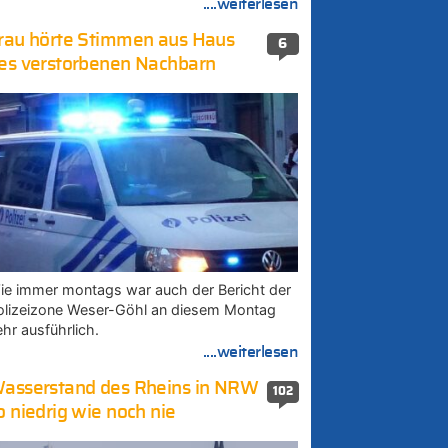
....weiterlesen
rau hörte Stimmen aus Haus
6
es verstorbenen Nachbarn
ie immer montags war auch der Bericht der
olizeizone Weser-Göhl an diesem Montag
ehr ausführlich.
....weiterlesen
asserstand des Rheins in NRW
102
o niedrig wie noch nie