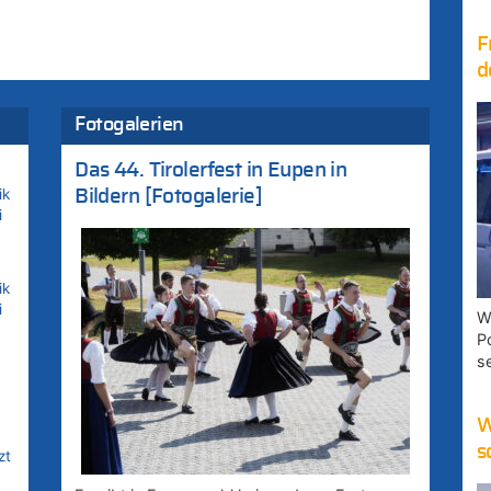
F
d
Fotogalerien
Das 44. Tirolerfest in Eupen in
ik
Bildern [Fotogalerie]
i
ik
i
W
P
s
W
s
zt