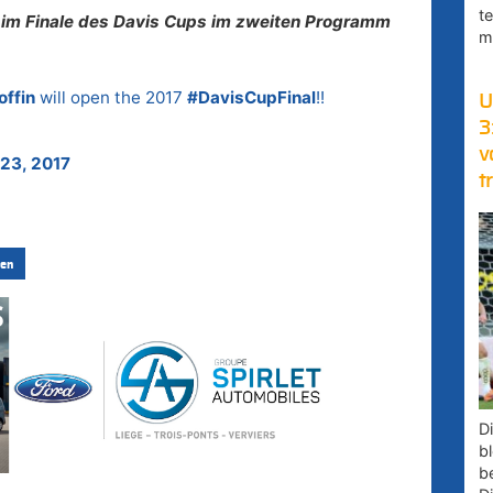
t
 im Finale des Davis Cups im zweiten Programm
m
ffin
will open the 2017
#DavisCupFinal
!!
U
3
v
23, 2017
t
en
D
bl
b