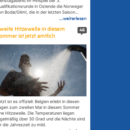
ienstagabend im Hinspiel der 3.
ualifikationsrunde in Ostende die Norweger
on Bodø/Glimt, die in der letzten Saison…
....weiterlesen
weite Hitzewelle in diesem
46
ommer ist jetzt amtlich
tzt ist es offiziell: Belgien erlebt in diesen
agen zum zweiten Mal in diesem Sommer
ine Hitzewelle. Die Temperaturen liegen
egelmäßig über 30 Grad und die Nächte sind
r die Jahreszeit zu mild.