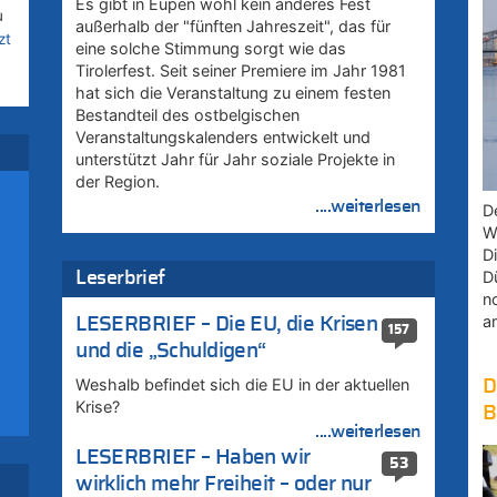
Es gibt in Eupen wohl kein anderes Fest
u
außerhalb der "fünften Jahreszeit", das für
zt
eine solche Stimmung sorgt wie das
Tirolerfest. Seit seiner Premiere im Jahr 1981
hat sich die Veranstaltung zu einem festen
Bestandteil des ostbelgischen
uf
Veranstaltungskalenders entwickelt und
unterstützt Jahr für Jahr soziale Projekte in
der Region.
....weiterlesen
D
W
D
D
Leserbrief
n
a
LESERBRIEF – Die EU, die Krisen
157
und die „Schuldigen“
Weshalb befindet sich die EU in der aktuellen
D
Krise?
B
....weiterlesen
zt
LESERBRIEF – Haben wir
53
wirklich mehr Freiheit – oder nur