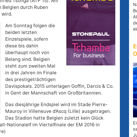
lfried Tsonga (ATP 15). Am
Na
m Belgien durch Ruben
B
 wird.
A
d
Am Sonntag folgen die
e
beiden letzten
Einzelspiele, sofern
diese bis dahin
E
überhaupt noch von
O
Belang sind. Belgien
steht zum zweiten Mal
in drei Jahren im Finale
des prestigeträchtigen
Davispokals. 2015 unterlagen Goffin, Darcis & Co.
in Gent der Mannschaft von Großbritannien.
Das diesjährige Endspiel wird im Stade Pierre-
Mauroy in Villeneuve d’Ascq (Lille) ausgetragen.
Das Stadion hatte Belgien zuletzt kein Glück
E
ll-Nationalelf im Viertelfinale der EM 2016 in
s
re)
J