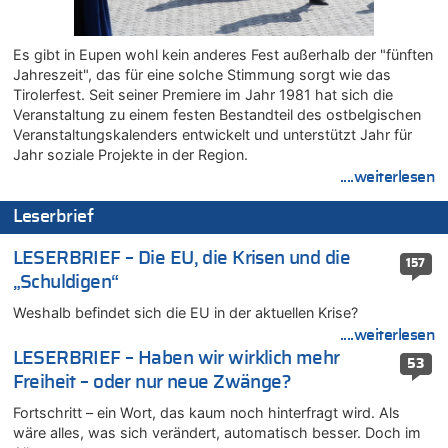
Zweite Hitzewelle in diesem Sommer ist jetzt amtlich
06.08.2026 - 14:11 von Dax zu
Zweite Hitzewelle in diesem Sommer ist jetzt amtlich
Es gibt in Eupen wohl kein anderes Fest außerhalb der "fünften
Jahreszeit", das für eine solche Stimmung sorgt wie das
06.08.2026 - 14:11 von Wolfgang zu
Tirolerfest. Seit seiner Premiere im Jahr 1981 hat sich die
Zurück an den Rhein: Hendrich wechselt zum 1. FC Köln
Veranstaltung zu einem festen Bestandteil des ostbelgischen
06.08.2026 - 13:59 von Chips zu
Veranstaltungskalenders entwickelt und unterstützt Jahr für
Wasserstand des Rheins in NRW so niedrig wie noch nie
Jahr soziale Projekte in der Region.
06.08.2026 - 13:53 von Frage an den Hondsjong zu
....weiterlesen
Zweite Hitzewelle in diesem Sommer ist jetzt amtlich
Leserbrief
06.08.2026 - 13:34 von Zeitzeuge zu
Wasserstand des Rheins in NRW so niedrig wie noch nie
LESERBRIEF – Die EU, die Krisen und die
157
06.08.2026 - 13:27 von Hubert F. zu
„Schuldigen“
Wasserstand des Rheins in NRW so niedrig wie noch nie
Weshalb befindet sich die EU in der aktuellen Krise?
06.08.2026 - 13:20 von Speck für die Mâuse zu
....weiterlesen
FIFA-Spitze demonstriert Einigkeit trotz Kritik und neuer
Vorwürfe gegen Präsident Gianni Infantino
LESERBRIEF – Haben wir wirklich mehr
53
Freiheit – oder nur neue Zwänge?
06.08.2026 - 12:41 von Hugo Egon Bernhard von Sinnen zu
Frau hörte Stimmen aus Haus des verstorbenen Nachbarn
Fortschritt – ein Wort, das kaum noch hinterfragt wird. Als
06.08.2026 - 12:36 von Gärlinde zu
wäre alles, was sich verändert, automatisch besser. Doch im