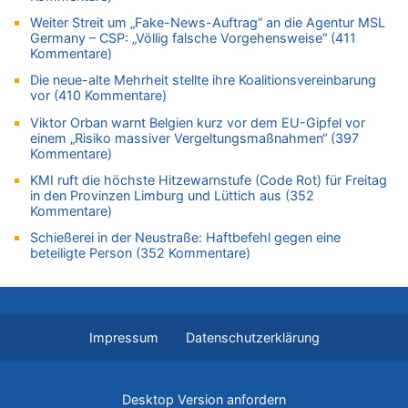
Eschweiler: 16-Jähriger soll seine Oma ermordet haben
Weiter Streit um „Fake-News-Auftrag“ an die Agentur MSL
06.08.2026 - 11:35 von ne Hondsjong zu
Germany – CSP: „Völlig falsche Vorgehensweise“ (411
Zweite Hitzewelle in diesem Sommer ist jetzt amtlich
Kommentare)
06.08.2026 - 11:11 von Dax zu
Die neue-alte Mehrheit stellte ihre Koalitionsvereinbarung
Wie kam es zur Ceuta-Krise?
vor (410 Kommentare)
06.08.2026 - 10:39 von Mungo zu
Viktor Orban warnt Belgien kurz vor dem EU-Gipfel vor
einem „Risiko massiver Vergeltungsmaßnahmen“ (397
Wasserstand des Rheins in NRW so niedrig wie noch nie
Kommentare)
06.08.2026 - 10:34 von Ostbelgien Direkt zu
KMI ruft die höchste Hitzewarnstufe (Code Rot) für Freitag
Tessa Wullaert knackt die 100-Tore-Marke für die Red Flames
in den Provinzen Limburg und Lüttich aus (352
06.08.2026 - 10:20 von Dax zu
Kommentare)
Zweite Hitzewelle in diesem Sommer ist jetzt amtlich
Schießerei in der Neustraße: Haftbefehl gegen eine
06.08.2026 - 10:18 von Dax zu
beteiligte Person (352 Kommentare)
Wasserstand des Rheins in NRW so niedrig wie noch nie
06.08.2026 - 10:17 von Richtig zu
Wasserstand des Rheins in NRW so niedrig wie noch nie
Impressum
Datenschutzerklärung
06.08.2026 - 10:16 von Dax zu
Wasserstand des Rheins in NRW so niedrig wie noch nie
06.08.2026 - 10:09 von Dax zu
Desktop Version anfordern
Zweite Hitzewelle in diesem Sommer ist jetzt amtlich