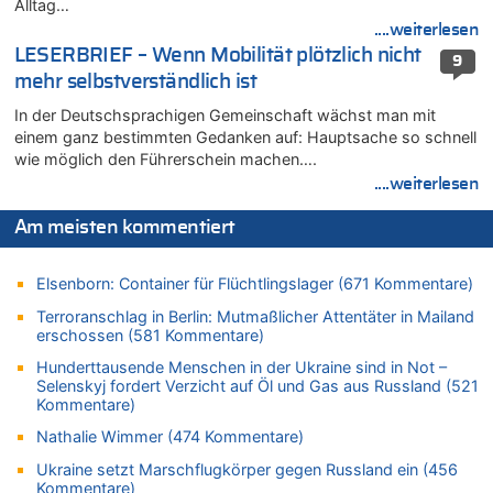
Alltag…
Aachen ab 11. August wieder Mekka des Pferdesports –
Belgien setzt bei Reit-WM auf starke Springreiter
....weiterlesen
LESERBRIEF – Wenn Mobilität plötzlich nicht
06.08.2026 - 12:26 von Guido Scholzen zu
9
Zweite Hitzewelle in diesem Sommer ist jetzt amtlich
mehr selbstverständlich ist
06.08.2026 - 12:17 von Sparwasser zu
In der Deutschsprachigen Gemeinschaft wächst man mit
Zweite Hitzewelle in diesem Sommer ist jetzt amtlich
einem ganz bestimmten Gedanken auf: Hauptsache so schnell
wie möglich den Führerschein machen….
06.08.2026 - 12:13 von Dax zu
....weiterlesen
Zweite Hitzewelle in diesem Sommer ist jetzt amtlich
06.08.2026 - 12:13 von Heinz F. zu
Am meisten kommentiert
Mehrere Menschen in Londons City niedergestochen
06.08.2026 - 12:13 von Hugo Egon Bernhard von Sinnen zu
Elsenborn: Container für Flüchtlingslager (671 Kommentare)
Zweite Hitzewelle in diesem Sommer ist jetzt amtlich
Terroranschlag in Berlin: Mutmaßlicher Attentäter in Mailand
06.08.2026 - 12:08 von Medium zu
erschossen (581 Kommentare)
Frau hörte Stimmen aus Haus des verstorbenen Nachbarn
Hunderttausende Menschen in der Ukraine sind in Not –
06.08.2026 - 11:52 von Hubert F. zu
Selenskyj fordert Verzicht auf Öl und Gas aus Russland (521
Zweite Hitzewelle in diesem Sommer ist jetzt amtlich
Kommentare)
06.08.2026 - 11:46 von Ermitler zu
Nathalie Wimmer (474 Kommentare)
Zweite Hitzewelle in diesem Sommer ist jetzt amtlich
Ukraine setzt Marschflugkörper gegen Russland ein (456
06.08.2026 - 11:42 von Willi Müller zu
Kommentare)