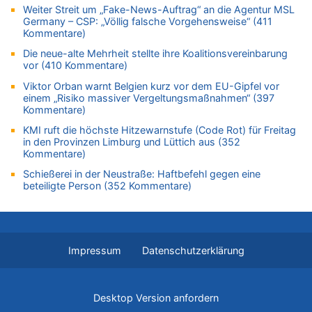
Politischer Eklat bei der Gedenkfeier in Marcinelle – Meloni:
Weiter Streit um „Fake-News-Auftrag“ an die Agentur MSL
„Schwerwiegende und beschämende Geste“
Germany – CSP: „Völlig falsche Vorgehensweise“ (411
Kommentare)
09.08.2026 - 16:23 von Der Patriot zu
In Belgien missachten zwei von drei Autofahrern das
Die neue-alte Mehrheit stellte ihre Koalitionsvereinbarung
Tempolimit in 30er-Zonen – Untersuchung von Vias
vor (410 Kommentare)
09.08.2026 - 16:21 von Sparwasser zu
Viktor Orban warnt Belgien kurz vor dem EU-Gipfel vor
Politischer Eklat bei der Gedenkfeier in Marcinelle – Meloni:
einem „Risiko massiver Vergeltungsmaßnahmen“ (397
„Schwerwiegende und beschämende Geste“
Kommentare)
09.08.2026 - 16:04 von Marcel Scholzen Eimerscheid zu
KMI ruft die höchste Hitzewarnstufe (Code Rot) für Freitag
in den Provinzen Limburg und Lüttich aus (352
Leipzig, Mechernich und die Frage: Wer steckt hinter den
Kommentare)
Drohnen mit Strengstoff? War es Russland?
09.08.2026 - 16:01 von Der Patriot zu
Schießerei in der Neustraße: Haftbefehl gegen eine
beteiligte Person (352 Kommentare)
Mark van Bommel offiziell als neuer Nationalcoach der Roten
Teufel vorgestellt: „Ist mir eine große Ehre“
09.08.2026 - 14:05 von Respekt für Immer zu
Politischer Eklat bei der Gedenkfeier in Marcinelle – Meloni:
„Schwerwiegende und beschämende Geste“
Impressum
Datenschutzerklärung
09.08.2026 - 14:01 von Hugo Egon Bernhard von Sinnen zu
Zwölf Jahre nach Aachener Bankraub: 70-Jähriger gefasst
Desktop Version anfordern
09.08.2026 - 13:59 von Frankenbernd zu