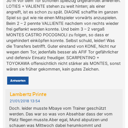
30 m vor dem Tor schönen Spielzug ungefährdet anwerfen.
LOTIES + VALIENTE stehen zu weit hinten; als einer
angreift, ist es schon zu spät. DIAGNE schaffte im ganzen
Spiel so gut wie nie einen Mitspieler vorwärts anzuspielen.
Beim 2 – 2 pennte VALLIENTE nachdem von rechts wieder
frei geflankt werden konnte. Und beim 3 – 2 vergaß
MONTES CASTRO POCOGNOLI zu folgen, so dass er
ungehindert einköpfen konnte. Selbst schuld, leider! Was
die Transfers betrifft. Guter einstand von KONE, Nicht nur
wegen dem Tor, jedenfalls besser als AFIF Tor gefährlicher
und defensiv Einsatz freudiger. SCARPENTINO +
TOYOKAWA offensichtlich nicht stärker als MONTES, sonst
wären sie früher gekommen, kein gutes Zeichen.
Antworten
Lambertz Printe
21/01/2018 13:54
Doch. leider musste Mbaye vom Trainer geschützt
werden. Das war so was von Absehbar dass der vom
Platz fliegen musste.Aber egal, Mund abputzen und
schauen was Mittwoch dabei herumkommt und