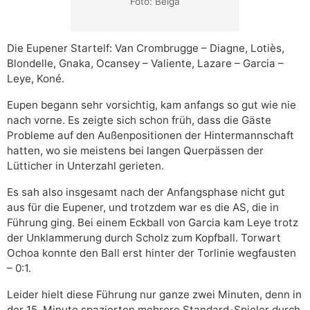
Foto: Belga
Die Eupener Startelf: Van Crombrugge – Diagne, Lotiès,
Blondelle, Gnaka, Ocansey – Valiente, Lazare – Garcia –
Leye, Koné.
Eupen begann sehr vorsichtig, kam anfangs so gut wie nie
nach vorne. Es zeigte sich schon früh, dass die Gäste
Probleme auf den Außenpositionen der Hintermannschaft
hatten, wo sie meistens bei langen Querpässen der
Lütticher in Unterzahl gerieten.
Es sah also insgesamt nach der Anfangsphase nicht gut
aus für die Eupener, und trotzdem war es die AS, die in
Führung ging. Bei einem Eckball von Garcia kam Leye trotz
der Unklammerung durch Scholz zum Kopfball. Torwart
Ochoa konnte den Ball erst hinter der Torlinie wegfausten
– 0:1.
Leider hielt diese Führung nur ganze zwei Minuten, denn in
der 15. Minute spazierten mehrere Standard-Spieler durch