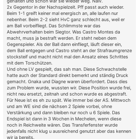
gehalten und schon war sie wieder weg. Naiv.
2x Gegentor in der Nachspielzeit. Pff passt auch wieder.
Beim 1-1 greift keiner mal energisch an, alle laufen nur
nebenher. Beim 2-2 sieht HvC ganz schlecht aus, weil er
am Ball vorbeifliegt. Das Schlimmste war das
Abwehrverhalten beim Siegtor. Was Castro Montes da
macht, muss ja bestraft werden. Er steht neben dem
Gegenspieler. Als der Ball dann einfliegt, läuft dieser ein,
dem Ball entgegen und Castro steht an der Strafraumgrenze
stocksteif und macht nicht mal den Ansatz eines Schrittes
mit dem Torschützen.
Und ohne LV gespielt, das sah man. Diese Schwachstelle
hatte auch der Standard direkt bemerkt und ständig Druck
gemacht. Gnaka und Diagne waren überfordert. Dass dies
zum Problem wurde, wussten wir. Diese Position wurde frei,
nicht neu ersetzt, zeitnah und schon wurde es abgestraft.
Für Neue ist es eh zu spät. Wie immer bei der AS. Mittwoch
und am WE sind die nächsen 2 Spiele vorbei, ohne
Verstärkung und dann bleiben nur noch u 6 Spiele. Das
Endspiel ist dann in 3 Wochen in Mechelen, wenn diese
noch in Reichweite wären. Das Transferfenster wurde
jedenfalls nicht klug u ausreichend genutzt aber das kennen
wir ja bereits.