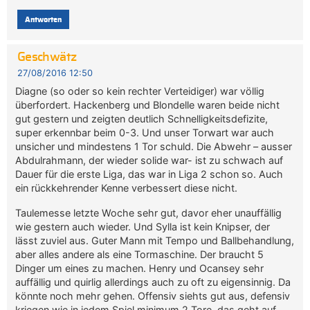
Antworten
Geschwätz
27/08/2016 12:50
Diagne (so oder so kein rechter Verteidiger) war völlig
überfordert. Hackenberg und Blondelle waren beide nicht
gut gestern und zeigten deutlich Schnelligkeitsdefizite,
super erkennbar beim 0-3. Und unser Torwart war auch
unsicher und mindestens 1 Tor schuld. Die Abwehr – ausser
Abdulrahmann, der wieder solide war- ist zu schwach auf
Dauer für die erste Liga, das war in Liga 2 schon so. Auch
ein rückkehrender Kenne verbessert diese nicht.
Taulemesse letzte Woche sehr gut, davor eher unauffällig
wie gestern auch wieder. Und Sylla ist kein Knipser, der
lässt zuviel aus. Guter Mann mit Tempo und Ballbehandlung,
aber alles andere als eine Tormaschine. Der braucht 5
Dinger um eines zu machen. Henry und Ocansey sehr
auffällig und quirlig allerdings auch zu oft zu eigensinnig. Da
könnte noch mehr gehen. Offensiv siehts gut aus, defensiv
kriegen wie in jedem Spiel minimum 2 Tore, das geht auf