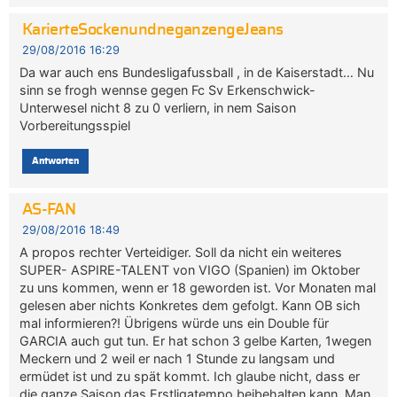
KarierteSockenundneganzengeJeans
29/08/2016 16:29
Da war auch ens Bundesligafussball , in de Kaiserstadt… Nu
sinn se frogh wennse gegen Fc Sv Erkenschwick-
Unterwesel nicht 8 zu 0 verliern, in nem Saison
Vorbereitungsspiel
Antworten
AS-FAN
29/08/2016 18:49
A propos rechter Verteidiger. Soll da nicht ein weiteres
SUPER- ASPIRE-TALENT von VIGO (Spanien) im Oktober
zu uns kommen, wenn er 18 geworden ist. Vor Monaten mal
gelesen aber nichts Konkretes dem gefolgt. Kann OB sich
mal informieren?! Übrigens würde uns ein Double für
GARCIA auch gut tun. Er hat schon 3 gelbe Karten, 1wegen
Meckern und 2 weil er nach 1 Stunde zu langsam und
ermüdet ist und zu spät kommt. Ich glaube nicht, dass er
die ganze Saison das Erstligatempo beibehalten kann. Man