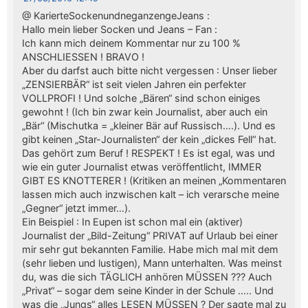
@ KarierteSockenundneganzengeJeans :
Hallo mein lieber Socken und Jeans – Fan :
Ich kann mich deinem Kommentar nur zu 100 %
ANSCHLIESSEN ! BRAVO !
Aber du darfst auch bitte nicht vergessen : Unser lieber
„ZENSIERBÄR“ ist seit vielen Jahren ein perfekter
VOLLPROFI ! Und solche „Bären“ sind schon einiges
gewohnt ! (Ich bin zwar kein Journalist, aber auch ein
„Bär“ (Mischutka = „kleiner Bär auf Russisch….). Und es
gibt keinen „Star-Journalisten“ der kein „dickes Fell“ hat.
Das gehört zum Beruf ! RESPEKT ! Es ist egal, was und
wie ein guter Journalist etwas veröffentlicht, IMMER
GIBT ES KNOTTERER ! (Kritiken an meinen „Kommentaren
lassen mich auch inzwischen kalt – ich verarsche meine
„Gegner“ jetzt immer…).
Ein Beispiel : In Eupen ist schon mal ein (aktiver)
Journalist der „Bild-Zeitung“ PRIVAT auf Urlaub bei einer
mir sehr gut bekannten Familie. Habe mich mal mit dem
(sehr lieben und lustigen), Mann unterhalten. Was meinst
du, was die sich TÄGLICH anhören MÜSSEN ??? Auch
„Privat“ – sogar dem seine Kinder in der Schule ….. Und
was die „Jungs“ alles LESEN MÜSSEN ? Der sagte mal zu