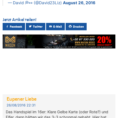
— David 💭👀 (@David23Liz)
August 26, 2016
Jetzt Artikel teilen!
Facebook
Twitter
E-Mail
Drucken
Eupener Liebe
26/08/2016 22:31
Das Handspiel im 16er: Klare Gelbe Karte (oder Rote?) und
Elfer, dann hätten wir das 3-3 schonmal gehabt. Hier hat