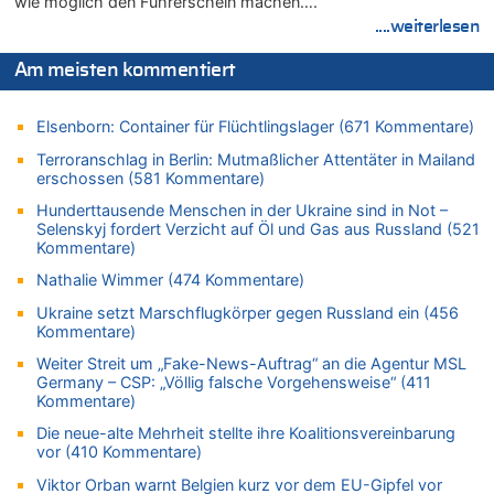
wie möglich den Führerschein machen….
In Belgien missachten zwei von drei Autofahrern das
Tempolimit in 30er-Zonen – Untersuchung von Vias
....weiterlesen
07.08.2026 - 15:56 von Eifel_er zu
Am meisten kommentiert
Mark van Bommel offiziell als neuer Nationalcoach der Roten
Teufel vorgestellt: „Ist mir eine große Ehre“
Elsenborn: Container für Flüchtlingslager (671 Kommentare)
07.08.2026 - 15:43 von Hausmeister zu
Wie kam es zur Ceuta-Krise?
Terroranschlag in Berlin: Mutmaßlicher Attentäter in Mailand
erschossen (581 Kommentare)
07.08.2026 - 15:30 von Soso zu
Aachen ab 11. August wieder Mekka des Pferdesports –
Hunderttausende Menschen in der Ukraine sind in Not –
Belgien setzt bei Reit-WM auf starke Springreiter
Selenskyj fordert Verzicht auf Öl und Gas aus Russland (521
Kommentare)
07.08.2026 - 15:13 von Joseph Meyer zu
Mark van Bommel offiziell als neuer Nationalcoach der Roten
Nathalie Wimmer (474 Kommentare)
Teufel vorgestellt: „Ist mir eine große Ehre“
Ukraine setzt Marschflugkörper gegen Russland ein (456
07.08.2026 - 15:06 von Wolfgang2 zu
Kommentare)
Kollision zwischen Autofahrer und Radfahrer an RAVeL-Weg
Weiter Streit um „Fake-News-Auftrag“ an die Agentur MSL
07.08.2026 - 14:35 von Vorfahrt zu
Germany – CSP: „Völlig falsche Vorgehensweise“ (411
Kommentare)
In Belgien missachten zwei von drei Autofahrern das
Tempolimit in 30er-Zonen – Untersuchung von Vias
Die neue-alte Mehrheit stellte ihre Koalitionsvereinbarung
vor (410 Kommentare)
07.08.2026 - 14:33 von Ostbelgien Direkt zu
Offiziell: Van Bommel wird Belgiens Nationaltrainer
Viktor Orban warnt Belgien kurz vor dem EU-Gipfel vor