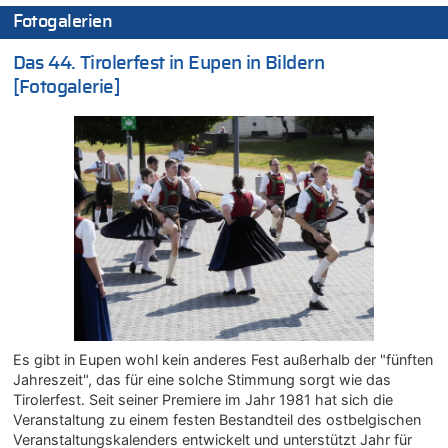
08.08.2026 - 05:07 von Marcel Scholzen Eimerscheid zu
Fotogalerien
In Belgien missachten zwei von drei Autofahrern das
Tempolimit in 30er-Zonen – Untersuchung von Vias
Das 44. Tirolerfest in Eupen in Bildern
08.08.2026 - 02:19 von Peter S. zu
[Fotogalerie]
In Belgien missachten zwei von drei Autofahrern das
Tempolimit in 30er-Zonen – Untersuchung von Vias
08.08.2026 - 00:26 von klar zu
Mehrere Menschen in Londons City niedergestochen
07.08.2026 - 23:52 von Hans L. zu
Aachen ab 11. August wieder Mekka des Pferdesports –
Belgien setzt bei Reit-WM auf starke Springreiter
07.08.2026 - 22:12 von Pitstop zu
Mark van Bommel offiziell als neuer Nationalcoach der Roten
Teufel vorgestellt: „Ist mir eine große Ehre“
07.08.2026 - 22:03 von Ach zu
Aachen ab 11. August wieder Mekka des Pferdesports –
Es gibt in Eupen wohl kein anderes Fest außerhalb der "fünften
Belgien setzt bei Reit-WM auf starke Springreiter
Jahreszeit", das für eine solche Stimmung sorgt wie das
07.08.2026 - 20:57 von michlaustderaffe zu
Tirolerfest. Seit seiner Premiere im Jahr 1981 hat sich die
Zweite Hitzewelle in diesem Sommer ist jetzt amtlich
Veranstaltung zu einem festen Bestandteil des ostbelgischen
07.08.2026 - 20:22 von Anstreicher zu
Veranstaltungskalenders entwickelt und unterstützt Jahr für