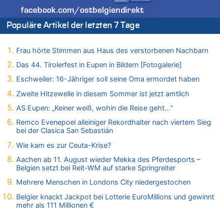
Tempolimit in 30er-Zonen – Untersuchung von Vias
08.08.2026 - 10:07 von Hugo Egon Bernhard von Sinnen zu
Populäre Artikel der letzten 7 Tage
Wie kam es zur Ceuta-Krise?
08.08.2026 - 09:27 von Ermitler zu
Eschweiler: 16-Jähriger soll seine Oma ermordet haben
Frau hörte Stimmen aus Haus des verstorbenen Nachbarn
08.08.2026 - 09:24 von Ermitler zu
Das 44. Tirolerfest in Eupen in Bildern [Fotogalerie]
Mehrere Menschen in Londons City niedergestochen
Eschweiler: 16-Jähriger soll seine Oma ermordet haben
08.08.2026 - 09:20 von Ermitler zu
Zweite Hitzewelle in diesem Sommer ist jetzt amtlich
AS Eupen: „Keiner weiß, wohin die Reise geht…“
AS Eupen: „Keiner weiß, wohin die Reise geht…“
08.08.2026 - 09:02 von Detlef zu
In Belgien missachten zwei von drei Autofahrern das
Remco Evenepoel alleiniger Rekordhalter nach viertem Sieg
Tempolimit in 30er-Zonen – Untersuchung von Vias
bei der Clasica San Sebastián
08.08.2026 - 08:50 von Mungo zu
Wie kam es zur Ceuta-Krise?
Zweite Hitzewelle in diesem Sommer ist jetzt amtlich
Aachen ab 11. August wieder Mekka des Pferdesports –
08.08.2026 - 08:45 von besserwisser zu
Belgien setzt bei Reit-WM auf starke Springreiter
Belgier knackt Jackpot bei Lotterie EuroMillions und gewinnt
Mehrere Menschen in Londons City niedergestochen
mehr als 111 Millionen €
Belgier knackt Jackpot bei Lotterie EuroMillions und gewinnt
08.08.2026 - 08:00 von Strolch zu
mehr als 111 Millionen €
AS Eupen: „Keiner weiß, wohin die Reise geht…“