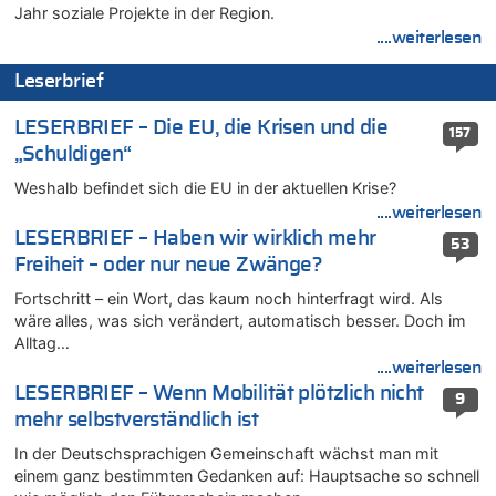
Zweite Hitzewelle in diesem Sommer ist jetzt amtlich
Jahr soziale Projekte in der Region.
....weiterlesen
07.08.2026 - 20:11 von Noah Parmentier zu
Zweite Hitzewelle in diesem Sommer ist jetzt amtlich
Leserbrief
07.08.2026 - 19:52 von Hugo Egon Bernhard von Sinnen zu
In Belgien missachten zwei von drei Autofahrern das
LESERBRIEF – Die EU, die Krisen und die
157
Tempolimit in 30er-Zonen – Untersuchung von Vias
„Schuldigen“
07.08.2026 - 18:31 von Panda46 zu
Weshalb befindet sich die EU in der aktuellen Krise?
Mark van Bommel offiziell als neuer Nationalcoach der Roten
Teufel vorgestellt: „Ist mir eine große Ehre“
....weiterlesen
LESERBRIEF – Haben wir wirklich mehr
07.08.2026 - 17:56 von Mungo zu
53
Freiheit – oder nur neue Zwänge?
Zweite Hitzewelle in diesem Sommer ist jetzt amtlich
07.08.2026 - 17:55 von M der Block zu
Fortschritt – ein Wort, das kaum noch hinterfragt wird. Als
AS Eupen: „Keiner weiß, wohin die Reise geht…“
wäre alles, was sich verändert, automatisch besser. Doch im
Alltag…
07.08.2026 - 16:38 von Joseph Meyer zu
....weiterlesen
Wasserstand des Rheins in NRW so niedrig wie noch nie
LESERBRIEF – Wenn Mobilität plötzlich nicht
9
07.08.2026 - 16:29 von Dax zu
mehr selbstverständlich ist
In Belgien missachten zwei von drei Autofahrern das
Tempolimit in 30er-Zonen – Untersuchung von Vias
In der Deutschsprachigen Gemeinschaft wächst man mit
einem ganz bestimmten Gedanken auf: Hauptsache so schnell
07.08.2026 - 16:01 von Zuhörer zu