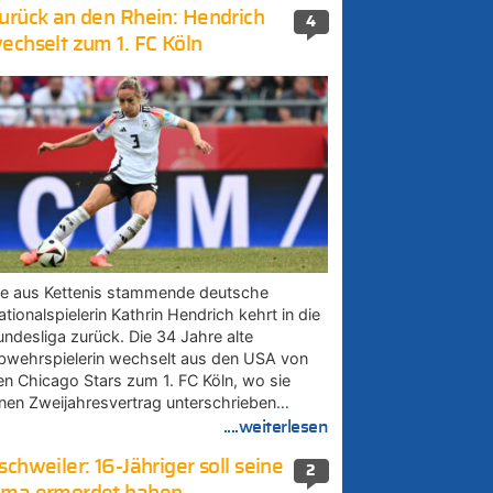
urück an den Rhein: Hendrich
4
echselt zum 1. FC Köln
ie aus Kettenis stammende deutsche
tionalspielerin Kathrin Hendrich kehrt in die
undesliga zurück. Die 34 Jahre alte
bwehrspielerin wechselt aus den USA von
en Chicago Stars zum 1. FC Köln, wo sie
inen Zweijahresvertrag unterschrieben…
....weiterlesen
schweiler: 16-Jähriger soll seine
2