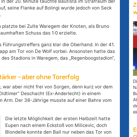
. In der 20. Minute tauchte Bautista im Strafraum der
Z
uf, seine Flanke auf Bolingi wurde jedoch von Seck
w
.
 platzte bei Zulte Waregem der Knoten, als Bruno
raumhaften Schuss das 1:0 erzielte.
Führungstreffers ganz klar die Oberhand. In der 41.
napp am Tor von De Wolf vorbei. Ansonsten hatte das
me des Stadions in Waregem, das „Regenboogstadion“,
tärker – aber ohne Torerfolg
D
 war aber nicht frei von Sorgen, denn kurz vor dem
Na
„Oldtimer“ Deschacht (Ex-Anderlecht) in einem
B
A
m Arm. Der 38-Jährige musste auf einer Bahre vom
d
e
Die letzte Möglichkeit der ersten Halbzeit hatte
Eupen nach einem Eckstoß von Milicevic, doch
E
Blondelle konnte den Ball nur neben das Tor von