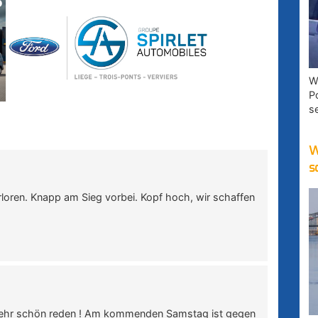
W
P
s
W
s
loren. Knapp am Sieg vorbei. Kopf hoch, wir schaffen
mehr schön reden ! Am kommenden Samstag ist gegen