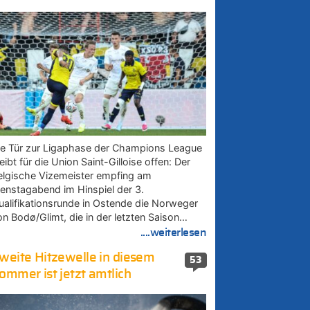
ie Tür zur Ligaphase der Champions League
eibt für die Union Saint-Gilloise offen: Der
elgische Vizemeister empfing am
ienstagabend im Hinspiel der 3.
ualifikationsrunde in Ostende die Norweger
on Bodø/Glimt, die in der letzten Saison…
....weiterlesen
weite Hitzewelle in diesem
53
ommer ist jetzt amtlich