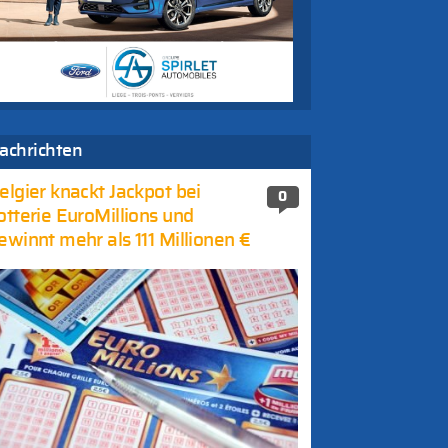
achrichten
elgier knackt Jackpot bei
0
otterie EuroMillions und
ewinnt mehr als 111 Millionen €