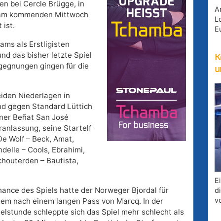
n bei Cercle Brügge, in
A
h am kommenden Mittwoch
Lo
 ist.
E
ams als Erstligisten
nd das bisher letzte Spiel
K
gegnungen gingen für die
u
eiden Niederlagen in
nd gegen Standard Lüttich
ner Beñat San José
ranlassung, seine Startelf
De Wolf – Beck, Amat,
delle – Cools, Ebrahimi,
chouterden – Bautista,
E
hance des Spiels hatte der Norweger Bjordal für
d
v
em nach einem langen Pass von Marcq. In der
telstunde schleppte sich das Spiel mehr schlecht als