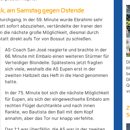
ijk, am Samstag gegen Ostende
 Durchgang. In der 59. Minute wurde Ebrahimi sehr
att sofort abzuziehen, vertändelte der Iraner den
ten die nächste große Möglichkeit, diesmal durch
statt direkt aufs Tor von Bossut zu schießen.
AS-Coach San José reagierte und brachte in der
66. Minute mit Embalo einen weiteren Stürmer für
D
Verteidiger Blondelle. Spätestens jetzt fragten
bl
sich viele, weshalb die AS Eupen erst in der
b
zweiten Halbzeit das Heft in die Hand genommen
D
hatte.
Q
v
In der 75. Minute bot sich die nächste Möglichkeit
für Eupen, als sich der eingewechselte Embalo am
rechten Flügel durchtankte und nach innen
Z
flankte, wo Bautista den Ball mit dem Kopf
S
annahm, aber das Tor nur knapp verfehlte.
Das 1:1 war überfällig, die AS war in der zweiten