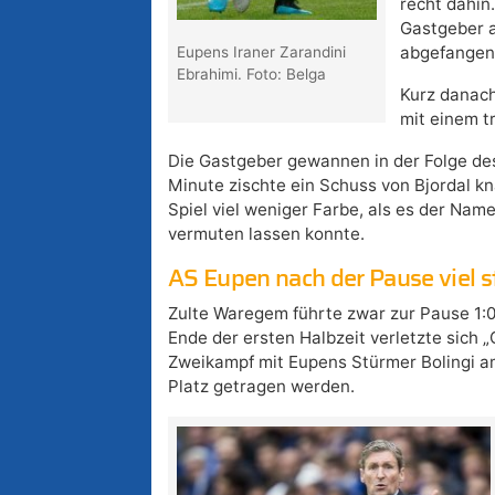
recht dahin
Gastgeber a
abgefangen
Eupens Iraner Zarandini
Ebrahimi. Foto: Belga
Kurz danach
mit einem t
Die Gastgeber gewannen in der Folge des 
Minute zischte ein Schuss von Bjordal k
Spiel viel weniger Farbe, als es der Na
vermuten lassen konnte.
AS Eupen nach der Pause viel s
Zulte Waregem führte zwar zur Pause 1:0,
Ende der ersten Halbzeit verletzte sich 
Zweikampf mit Eupens Stürmer Bolingi a
Platz getragen werden.