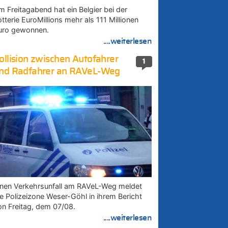
m Freitagabend hat ein Belgier bei der
tterie EuroMillions mehr als 111 Millionen
uro gewonnen.
....weiterlesen
ollision zwischen Autofahrer
1
nd Radfahrer an RAVeL-Weg
inen Verkehrsunfall am RAVeL-Weg meldet
ie Polizeizone Weser-Göhl in ihrem Bericht
on Freitag, dem 07/08.
....weiterlesen