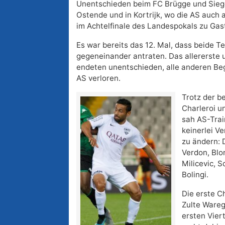
Unentschieden beim FC Brügge und Siege
Ostende und in Kortrijk, wo die AS auc
im Achtelfinale des Landespokals zu Gast
Es war bereits das 12. Mal, dass beide Te
gegeneinander antraten. Das allererste u
endeten unentschieden, alle anderen Be
AS verloren.
Trotz der b
Charleroi u
sah AS-Trai
keinerlei Ve
zu ändern: 
Verdon, Blon
Milicevic, S
Bolingi.
Die erste C
Zulte Wareg
ersten Vier