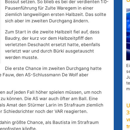
O
Bossut setzen. So blieb es bei der verdienten 1:0-
Pausenführung für Zulte Waregem in einer
ziemlich langweiligen ersten Halbzeit. Das sollte
sich aber im zweiten Durchgang ändern.
Zum Start in die zweite Halbzeit fiel auf, dass
Baudry, der kurz vor dem Halbzeitpfiff den
verletzten Deschacht ersetzt hatte, ebenfalls
verletzt war und durch Bürki ausgetauscht
werden musste.
E
Die erste Chance im zweiten Durchgang hatte
s
De Fauw, den AS-Schlussmann De Wolf aber
J
t
m
en auf jeden Fall höher spielen müssen, um noch
u können. Die AS war auch öfter am Ball. Eine
, als Amat den Stürmer Larin im Strafraum ziemlich
U
r Schiedsrichter noch der VAR reagierten.
3
v
 dahin größte Chance, als Bautista im Strafraum
t
ßenpfosten köpfte.