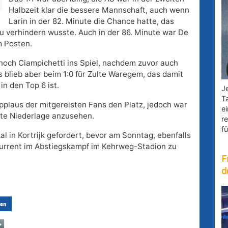
Halbzeit klar die bessere Mannschaft, auch wenn
Larin in der 82. Minute die Chance hatte, das
u verhindern wusste. Auch in der 86. Minute war De
m Posten.
 noch Ciampichetti ins Spiel, nachdem zuvor auch
blieb aber beim 1:0 für Zulte Waregem, das damit
n den Top 6 ist.
Je
T
pplaus der mitgereisten Fans den Platz, jedoch war
e
ute Niederlage anzusehen.
r
fü
l in Kortrijk gefordert, bevor am Sonntag, ebenfalls
urrent im Abstiegskampf im Kehrweg-Stadion zu
F
d
en