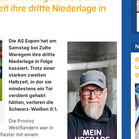
t ihre dritte Niederlage in
Die AS Eupen hat am
N
Samstag bei Zulte
Waregem ihre dritte
B
Niederlage in Folge
L
kassiert. Trotz einer
g
starken zweiten
Halbzeit, in der sie
mindestens ein Tor
verdient gehabt
hätten, verloren die
Schwarz-Weißen 0:1.
Die Provinz
Westflandern war in
Pflaster mit einem