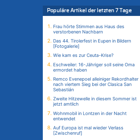
Infantino
Populäre Artikel der letzten 7 Tage
06.08.2026 - 12:41 von Hugo Egon Bernha
von Sinnen zu
Frau hörte Stimmen aus Haus des
Frau hörte Stimmen aus Haus des
verstorbenen Nachbarn
verstorbenen Nachbarn
06.08.2026 - 12:36 von Gärlinde zu
Das 44. Tirolerfest in Eupen in Bildern
[Fotogalerie]
Aachen ab 11. August wieder Mekka des
Pferdesports – Belgien setzt bei Reit-WM a
Wie kam es zur Ceuta-Krise?
starke Springreiter
Eschweiler: 16-Jähriger soll seine Oma
06.08.2026 - 12:26 von Guido Scholzen zu
ermordet haben
Zweite Hitzewelle in diesem Sommer ist jet
Remco Evenepoel alleiniger Rekordhalter
amtlich
nach viertem Sieg bei der Clasica San
06.08.2026 - 12:17 von Sparwasser zu
Sebastián
Zweite Hitzewelle in diesem Sommer ist jet
Zweite Hitzewelle in diesem Sommer ist
amtlich
jetzt amtlich
06.08.2026 - 12:13 von Dax zu
Wohnmobil in Lontzen in der Nacht
Zweite Hitzewelle in diesem Sommer ist jet
entwendet
amtlich
Auf Europa ist mal wieder Verlass
06.08.2026 - 12:13 von Heinz F. zu
[Zwischenruf]
Mehrere Menschen in Londons City