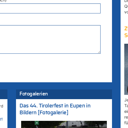
D
Q
v
Z
S
Fotogalerien
Je
Das 44. Tirolerfest in Eupen in
T
rd
e
Bildern [Fotogalerie]
r
zt
fü