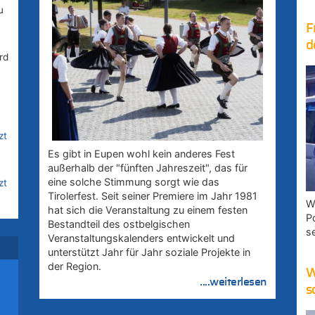
u
F
d
rd
zt
Es gibt in Eupen wohl kein anderes Fest
außerhalb der "fünften Jahreszeit", das für
eine solche Stimmung sorgt wie das
zt
Tirolerfest. Seit seiner Premiere im Jahr 1981
W
hat sich die Veranstaltung zu einem festen
rd
P
Bestandteil des ostbelgischen
s
Veranstaltungskalenders entwickelt und
zt
unterstützt Jahr für Jahr soziale Projekte in
der Region.
W
....weiterlesen
s
zt