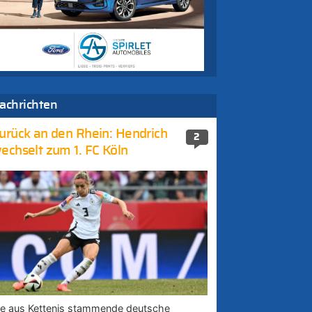
achrichten
urück an den Rhein: Hendrich
2
echselt zum 1. FC Köln
ie aus Kettenis stammende deutsche