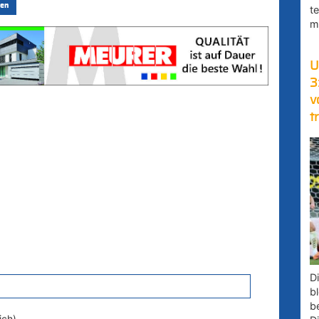
en
t
m
U
3
v
t
D
bl
b
ich)