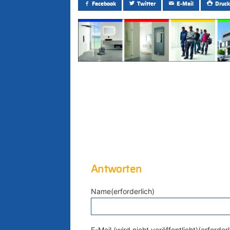
Facebook
Twitter
E-Mail
Druck
Antworten
Name(erforderlich)
E-Mail (wird nicht veröffentlicht)(erforderl