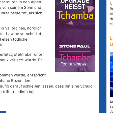
dertouren in den Alpen
Na
e von seinem Sohn und
B
rer begleitet, als sich
A
d
e
n Vallorcines, nördlich
der Lawine verschüttet,
E
 Felsen tödliche
O
te.
erletzt, steht aber unter
eux verletzt wurde. Er
nommen wurde, entspricht
phane Bozon den
ufig darauf schließen lassen, dass ihn eine Schuld
rifft. (sudinfo.be)
E
s
J