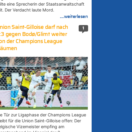
eilte eine Sprecherin der Staatsanwaltschaft
it. Der Verdacht laute Mord.
....weiterlesen
nion Saint-Gilloise darf nach
1
:3 gegen Bodø/Glimt weiter
on der Champions League
räumen
ie Tür zur Ligaphase der Champions League
eibt für die Union Saint-Gilloise offen: Der
elgische Vizemeister empfing am