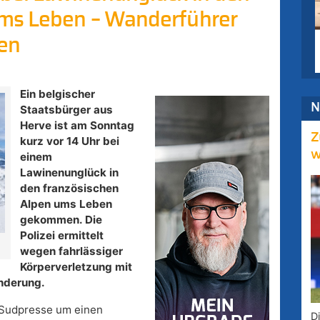
ums Leben – Wanderführer
en
Ein belgischer
N
Staatsbürger aus
Herve ist am Sonntag
Z
kurz vor 14 Uhr bei
w
einem
Lawinenunglück in
den französischen
Alpen ums Leben
gekommen. Die
Polizei ermittelt
wegen fahrlässiger
Körperverletzung mit
nderung.
 Sudpresse um einen
D