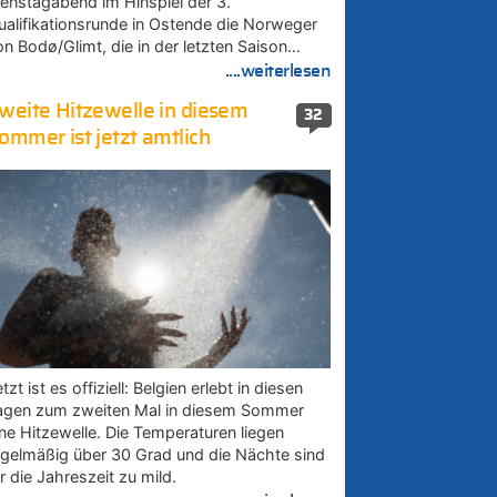
ienstagabend im Hinspiel der 3.
ualifikationsrunde in Ostende die Norweger
on Bodø/Glimt, die in der letzten Saison…
....weiterlesen
weite Hitzewelle in diesem
32
ommer ist jetzt amtlich
tzt ist es offiziell: Belgien erlebt in diesen
agen zum zweiten Mal in diesem Sommer
ine Hitzewelle. Die Temperaturen liegen
egelmäßig über 30 Grad und die Nächte sind
r die Jahreszeit zu mild.