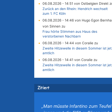
06.08.2026 - 14:51 von Ostbelgien Direkt z
Zurück an den Rhein: Hendrich wechselt
zum 1. FC Köln
06.08.2026 - 14:46 von Hugo Egon Bernha
von Sinnen zu
Frau hörte Stimmen aus Haus des
verstorbenen Nachbarn
06.08.2026 - 14:44 von Coralie zu
Zweite Hitzewelle in diesem Sommer ist jet
amtlich
06.08.2026 - 14:41 von Coralie zu
Zweite Hitzewelle in diesem Sommer ist jet
amtlich
06.08.2026 - 14:26 von Hugo Egon Bernha
von Sinnen zu
Zweite Hitzewelle in diesem Sommer ist jet
Zitiert
amtlich
06.08.2026 - 14:11 von Dax zu
Zweite Hitzewelle in diesem Sommer ist jet
„Man müsste Infantino zum Teufel
amtlich