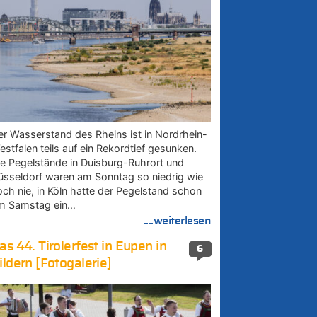
er Wasserstand des Rheins ist in Nordrhein-
estfalen teils auf ein Rekordtief gesunken.
ie Pegelstände in Duisburg-Ruhrort und
üsseldorf waren am Sonntag so niedrig wie
och nie, in Köln hatte der Pegelstand schon
m Samstag ein…
....weiterlesen
as 44. Tirolerfest in Eupen in
6
ildern [Fotogalerie]