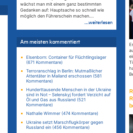
wächst man mit einem ganz bestimmten
Gedanken auf: Hauptsache so schnell wie
rd
möglich den Führerschein machen….
....weiterlesen
Am meisten kommentiert
E
uf
a
e
Elsenborn: Container für Flüchtlingslager
(671 Kommentare)
Ti
h
zt
Terroranschlag in Berlin: Mutmaßlicher
B
Attentäter in Mailand erschossen (581
Kommentare)
Hunderttausende Menschen in der Ukraine
zt
R
sind in Not – Selenskyj fordert Verzicht auf
R
Öl und Gas aus Russland (521
Kommentare)
b
zt
Nathalie Wimmer (474 Kommentare)
Ukraine setzt Marschflugkörper gegen
Russland ein (456 Kommentare)