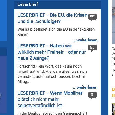
Leserbrief
LESERBRIEF – Die EU, die Krisen
157
und die „Schuldigen“
Weshalb befindet sich die EU in der aktuellen
Krise?
....weiterlesen
LESERBRIEF – Haben wir
53
D
zt
wirklich mehr Freiheit – oder nur
W
neue Zwänge?
D
D
Fortschritt – ein Wort, das kaum noch
n
hinterfragt wird. Als wäre alles, was sich
a
verändert, automatisch besser. Doch im
Alltag…
....weiterlesen
D
LESERBRIEF – Wenn Mobilität
9
B
se
plötzlich nicht mehr
selbstverständlich ist
ik
i
In der Deutschsprachigen Gemeinschaft