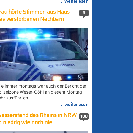
....weiterlesen
rau hörte Stimmen aus Haus
6
es verstorbenen Nachbarn
ie immer montags war auch der Bericht der
olizeizone Weser-Göhl an diesem Montag
ehr ausführlich.
....weiterlesen
asserstand des Rheins in NRW
100
o niedrig wie noch nie