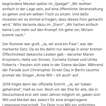
begründete Meckel später im „Spiegel“: „Wir wollten
einfach in der Lage sein, auf eine öffentliche Veranstaltung
zu gehen und am selben Tisch zu sitzen. Und dafür
mussten wir es einmal ertragen, dass dieses Foto gemacht
wird.“ Wills Variante dazu im „Stern“: „Wir hatten einfach
keine Lust mehr auf den Krampf: Ich gehe vor, Miriam
kommt nach.“
Der Rummel war groß. „Ja, wir sind ein Paar“, war der
markante Satz. Da es bis dahin nur wenige in einer breiten
Öffentlichkeit bekannte Lesben gab – darunter Maren
Kroymann, Hella von Sinnen, Cornelia Scheel und Ulrike
Folkerts – freuten sich viele in der Szene darüber. Während
der Parade zum Christopher Street Day in Berlin tauchte
prompt der Slogan „Anne Will – ich auch“ auf.
2016 folgte dann der offizielle Schritt. „Ja, wir haben
geheiratet“, hieß es nun. Noch vor der Ehe für alle, die in
Deutschland erst seit zwei Jahren möglich ist, gaben sich
Will und Meckel das Jawort für eine eingetragene
Lebenspartnerschaft. Zur Feier trug Will ein schlichtes,