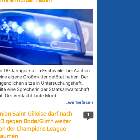
ma ermordet haben
in 16-Jähriger soll in Eschweiler bei Aachen
eine eigene Großmutter getötet haben. Der
ugendlichen sitze in Untersuchungshaft,
eilte eine Sprecherin der Staatsanwaltschaft
it. Der Verdacht laute Mord.
....weiterlesen
nion Saint-Gilloise darf nach
1
:3 gegen Bodø/Glimt weiter
on der Champions League
räumen