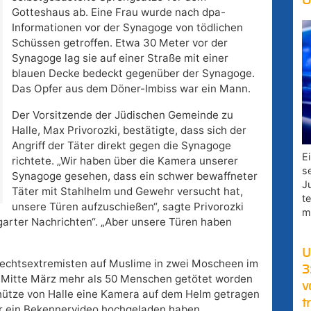
O
Gotteshaus ab. Eine Frau wurde nach dpa-
Informationen vor der Synagoge von tödlichen
Schüssen getroffen. Etwa 30 Meter vor der
Synagoge lag sie auf einer Straße mit einer
blauen Decke bedeckt gegenüber der Synagoge.
Das Opfer aus dem Döner-Imbiss war ein Mann.
Der Vorsitzende der Jüdischen Gemeinde zu
Halle, Max Privorozki, bestätigte, dass sich der
Angriff der Täter direkt gegen die Synagoge
E
richtete. „Wir haben über die Kamera unserer
s
Synagoge gesehen, dass ein schwer bewaffneter
J
Täter mit Stahlhelm und Gewehr versucht hat,
t
unsere Türen aufzuschießen“, sagte Privorozki
m
tgarter Nachrichten“. „Aber unsere Türen haben
U
 Rechtsextremisten auf Muslime in zwei Moscheen im
3
 Mitte März mehr als 50 Menschen getötet worden
v
chütze von Halle eine Kamera auf dem Helm getragen
t
er ein Bekennervideo hochgeladen haben.