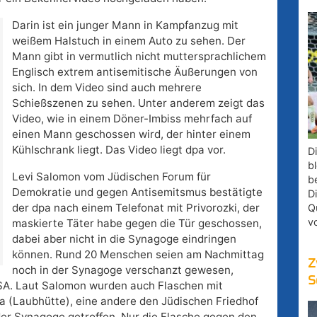
Darin ist ein junger Mann in Kampfanzug mit
weißem Halstuch in einem Auto zu sehen. Der
Mann gibt in vermutlich nicht muttersprachlichem
Englisch extrem antisemitische Äußerungen von
sich. In dem Video sind auch mehrere
Schießszenen zu sehen. Unter anderem zeigt das
Video, wie in einem Döner-Imbiss mehrfach auf
einen Mann geschossen wird, der hinter einem
Kühlschrank liegt. Das Video liegt dpa vor.
D
bl
Levi Salomon vom Jüdischen Forum für
b
Demokratie und gegen Antisemitsmus bestätigte
D
der dpa nach einem Telefonat mit Privorozki, der
Q
v
maskierte Täter habe gegen die Tür geschossen,
dabei aber nicht in die Synagoge eindringen
können. Rund 20 Menschen seien am Nachmittag
Z
noch in der Synagoge verschanzt gewesen,
S
SA. Laut Salomon wurden auch Flaschen mit
ka (Laubhütte), eine andere den Jüdischen Friedhof
der Synagoge getroffen. Nur die Flasche gegen den