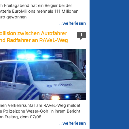
m Freitagabend hat ein Belgier bei der
tterie EuroMillions mehr als 111 Millionen
uro gewonnen.
....weiterlesen
ollision zwischen Autofahrer
1
nd Radfahrer an RAVeL-Weg
inen Verkehrsunfall am RAVeL-Weg meldet
ie Polizeizone Weser-Göhl in ihrem Bericht
on Freitag, dem 07/08.
....weiterlesen