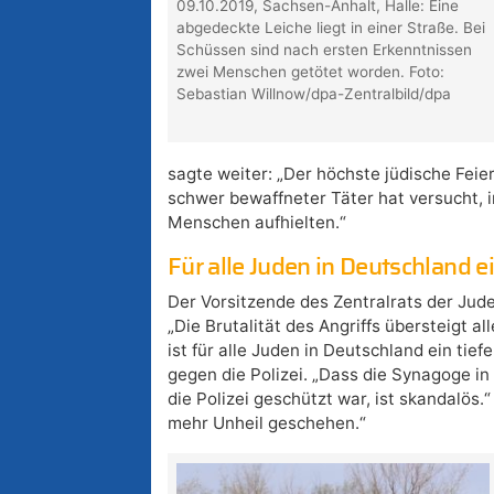
09.10.2019, Sachsen-Anhalt, Halle: Eine
abgedeckte Leiche liegt in einer Straße. Bei
Schüssen sind nach ersten Erkenntnissen
zwei Menschen getötet worden. Foto:
Sebastian Willnow/dpa-Zentralbild/dpa
sagte weiter: „Der höchste jüdische Feie
schwer bewaffneter Täter hat versucht, i
Menschen aufhielten.“
Für alle Juden in Deutschland e
Der Vorsitzende des Zentralrats der Jud
„Die Brutalität des Angriffs übersteigt
ist für alle Juden in Deutschland ein tie
gegen die Polizei. „Dass die Synagoge in
die Polizei geschützt war, ist skandalös.“
mehr Unheil geschehen.“