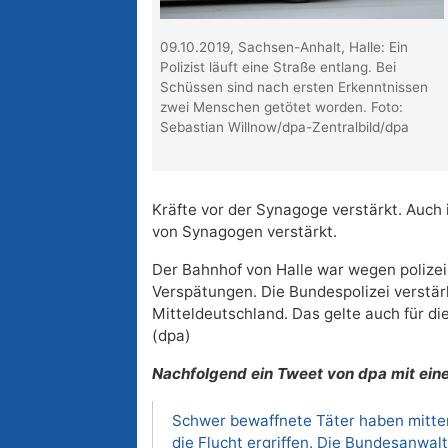
09.10.2019, Sachsen-Anhalt, Halle: Ein
Polizist läuft eine Straße entlang. Bei
Schüssen sind nach ersten Erkenntnissen
zwei Menschen getötet worden. Foto:
Sebastian Willnow/dpa-Zentralbild/dpa
Kräfte vor der Synagoge verstärkt. Auch
von Synagogen verstärkt.
Der Bahnhof von Halle war wegen polizei
Verspätungen. Die Bundespolizei verstär
Mitteldeutschland. Das gelte auch für d
(dpa)
Nachfolgend ein Tweet von dpa mit ein
Schwer bewaffnete Täter haben mitte
die Flucht ergriffen. Die Bundesanwal