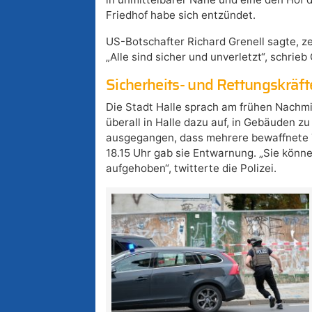
Friedhof habe sich entzündet.
US-Botschafter Richard Grenell sagte, 
„Alle sind sicher und unverletzt“, schrieb 
Sicherheits- und Rettungskräft
Die Stadt Halle sprach am frühen Nachmi
überall in Halle dazu auf, in Gebäuden zu
ausgegangen, dass mehrere bewaffnete T
18.15 Uhr gab sie Entwarnung. „Sie könn
aufgehoben“, twitterte die Polizei.