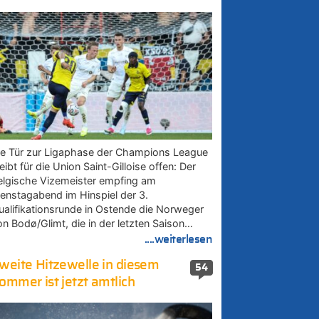
ie Tür zur Ligaphase der Champions League
eibt für die Union Saint-Gilloise offen: Der
elgische Vizemeister empfing am
ienstagabend im Hinspiel der 3.
ualifikationsrunde in Ostende die Norweger
on Bodø/Glimt, die in der letzten Saison…
....weiterlesen
weite Hitzewelle in diesem
54
ommer ist jetzt amtlich