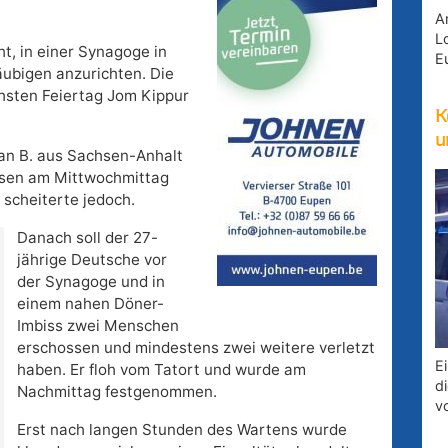
A
Lo
t, in einer Synagoge in
E
äubigen anzurichten. Die
hsten Feiertag Jom Kippur
K
u
an B. aus Sachsen-Anhalt
isen am Mittwochmittag
scheiterte jedoch.
Danach soll der 27-
jährige Deutsche vor
der Synagoge und in
einem nahen Döner-
Imbiss zwei Menschen
erschossen und mindestens zwei weitere verletzt
E
haben. Er floh vom Tatort und wurde am
d
Nachmittag festgenommen.
v
Erst nach langen Stunden des Wartens wurde