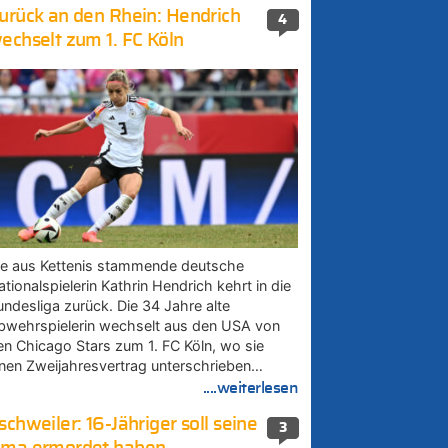
urück an den Rhein: Hendrich
4
echselt zum 1. FC Köln
ie aus Kettenis stammende deutsche
tionalspielerin Kathrin Hendrich kehrt in die
undesliga zurück. Die 34 Jahre alte
bwehrspielerin wechselt aus den USA von
en Chicago Stars zum 1. FC Köln, wo sie
inen Zweijahresvertrag unterschrieben…
....weiterlesen
schweiler: 16-Jähriger soll seine
3