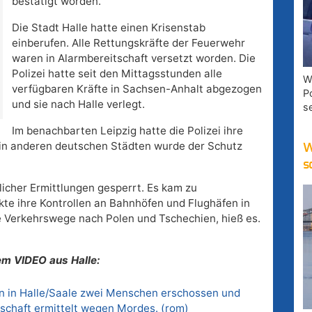
bestätigt worden.
Die Stadt Halle hatte einen Krisenstab
einberufen. Alle Rettungskräfte der Feuerwehr
waren in Alarmbereitschaft versetzt worden. Die
Polizei hatte seit den Mittagsstunden alle
W
verfügbaren Kräfte in Sachsen-Anhalt abgezogen
P
und sie nach Halle verlegt.
s
Im benachbarten Leipzig hatte die Polizei ihre
 in anderen deutschen Städten wurde der Schutz
W
s
licher Ermittlungen gesperrt. Es kam zu
kte ihre Kontrollen an Bahnhöfen und Flughäfen in
ie Verkehrswege nach Polen und Tschechien, hieß es.
em VIDEO aus Halle:
n in Halle/Saale zwei Menschen erschossen und
tschaft ermittelt wegen Mordes. (rom)