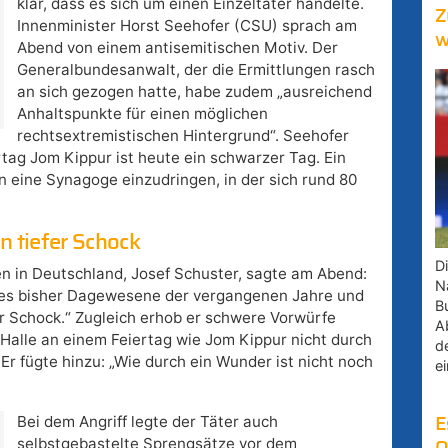
klar, dass es sich um einen Einzeltäter handelte.
Z
Innenminister Horst Seehofer (CSU) sprach am
w
Abend von einem antisemitischen Motiv. Der
Generalbundesanwalt, der die Ermittlungen rasch
an sich gezogen hatte, habe zudem „ausreichend
Anhaltspunkte für einen möglichen
rechtsextremistischen Hintergrund“. Seehofer
rtag Jom Kippur ist heute ein schwarzer Tag. Ein
n eine Synagoge einzudringen, in der sich rund 80
in tiefer Schock
D
en in Deutschland, Josef Schuster, sagte am Abend:
Na
 alles bisher Dagewesene der vergangenen Jahre und
B
fer Schock.“ Zugleich erhob er schwere Vorwürfe
A
 Halle an einem Feiertag wie Jom Kippur nicht durch
d
 Er fügte hinzu: „Wie durch ein Wunder ist nicht noch
e
Bei dem Angriff legte der Täter auch
E
selbstgebastelte Sprengsätze vor dem