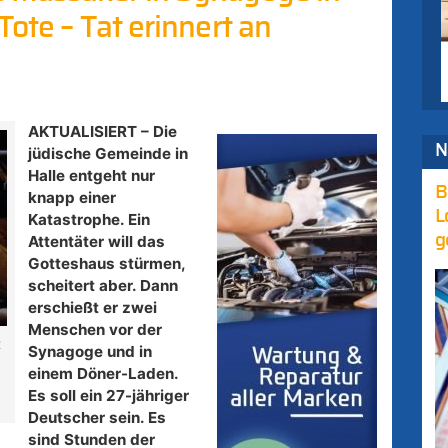
Tote – Tat erinnert an
AKTUALISIERT – Die
N
jüdische Gemeinde in
Halle entgeht nur
B
knapp einer
L
Katastrophe. Ein
g
Attentäter will das
Gotteshaus stürmen,
scheitert aber. Dann
erschießt er zwei
Menschen vor der
t
Synagoge und in
einem Döner-Laden.
Es soll ein 27-jähriger
Deutscher sein. Es
sind Stunden der