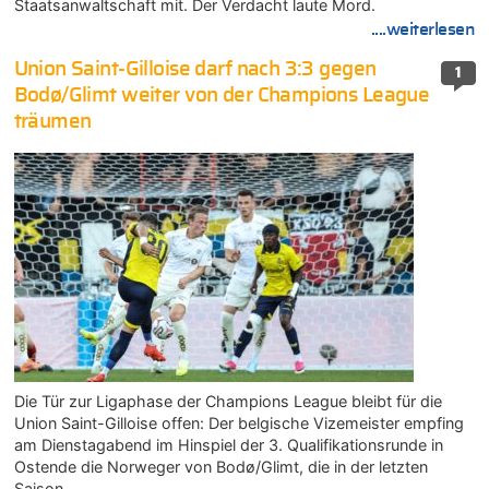
Staatsanwaltschaft mit. Der Verdacht laute Mord.
....weiterlesen
Union Saint-Gilloise darf nach 3:3 gegen
1
Bodø/Glimt weiter von der Champions League
träumen
Die Tür zur Ligaphase der Champions League bleibt für die
Union Saint-Gilloise offen: Der belgische Vizemeister empfing
am Dienstagabend im Hinspiel der 3. Qualifikationsrunde in
Ostende die Norweger von Bodø/Glimt, die in der letzten
Saison…