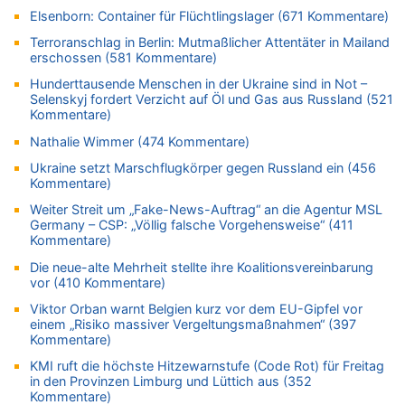
06.08.2026 - 12:13 von Hugo Egon Bernhard von Sinnen zu
Elsenborn: Container für Flüchtlingslager (671 Kommentare)
Zweite Hitzewelle in diesem Sommer ist jetzt amtlich
Terroranschlag in Berlin: Mutmaßlicher Attentäter in Mailand
06.08.2026 - 12:08 von Medium zu
erschossen (581 Kommentare)
Frau hörte Stimmen aus Haus des verstorbenen Nachbarn
Hunderttausende Menschen in der Ukraine sind in Not –
06.08.2026 - 11:52 von Hubert F. zu
Selenskyj fordert Verzicht auf Öl und Gas aus Russland (521
Zweite Hitzewelle in diesem Sommer ist jetzt amtlich
Kommentare)
06.08.2026 - 11:46 von Ermitler zu
Nathalie Wimmer (474 Kommentare)
Zweite Hitzewelle in diesem Sommer ist jetzt amtlich
Ukraine setzt Marschflugkörper gegen Russland ein (456
06.08.2026 - 11:42 von Willi Müller zu
Kommentare)
Eschweiler: 16-Jähriger soll seine Oma ermordet haben
Weiter Streit um „Fake-News-Auftrag“ an die Agentur MSL
06.08.2026 - 11:35 von ne Hondsjong zu
Germany – CSP: „Völlig falsche Vorgehensweise“ (411
Zweite Hitzewelle in diesem Sommer ist jetzt amtlich
Kommentare)
06.08.2026 - 11:11 von Dax zu
Die neue-alte Mehrheit stellte ihre Koalitionsvereinbarung
Wie kam es zur Ceuta-Krise?
vor (410 Kommentare)
06.08.2026 - 10:39 von Mungo zu
Viktor Orban warnt Belgien kurz vor dem EU-Gipfel vor
einem „Risiko massiver Vergeltungsmaßnahmen“ (397
Wasserstand des Rheins in NRW so niedrig wie noch nie
Kommentare)
06.08.2026 - 10:34 von Ostbelgien Direkt zu
KMI ruft die höchste Hitzewarnstufe (Code Rot) für Freitag
Tessa Wullaert knackt die 100-Tore-Marke für die Red Flames
in den Provinzen Limburg und Lüttich aus (352
06.08.2026 - 10:20 von Dax zu
Kommentare)