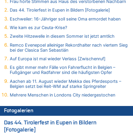
Frau hörte Stimmen aus Haus des verstorbenen Nachbarn
06.08.2026 - 16:53 von Frage zu
Zweite Hitzewelle in diesem Sommer ist jetzt amtlich
Das 44. Tirolerfest in Eupen in Bildern [Fotogalerie]
06.08.2026 - 16:39 von Noah Parmentier zu
Eschweiler: 16-Jähriger soll seine Oma ermordet haben
Zweite Hitzewelle in diesem Sommer ist jetzt amtlich
Wie kam es zur Ceuta-Krise?
06.08.2026 - 16:36 von Noah Parmentier zu
Zweite Hitzewelle in diesem Sommer ist jetzt amtlich
Zweite Hitzewelle in diesem Sommer ist jetzt amtlich
Remco Evenepoel alleiniger Rekordhalter nach viertem Sieg
06.08.2026 - 16:10 von Dax zu
bei der Clasica San Sebastián
Wasserstand des Rheins in NRW so niedrig wie noch nie
Auf Europa ist mal wieder Verlass [Zwischenruf]
06.08.2026 - 15:51 von SuperBoy zu
Eschweiler: 16-Jähriger soll seine Oma ermordet haben
Es gibt mmer mehr Fälle von Fahrerflucht in Belgien –
Fußgänger und Radfahrer sind die häufigsten Opfer
06.08.2026 - 15:42 von PvD zu
Mehrere Menschen in Londons City niedergestochen
Aachen ab 11. August wieder Mekka des Pferdesports –
Belgien setzt bei Reit-WM auf starke Springreiter
06.08.2026 - 15:42 von Dax zu
Mehrere Menschen in Londons City niedergestochen
Zweite Hitzewelle in diesem Sommer ist jetzt amtlich
06.08.2026 - 15:27 von ne Hondsjong zu
Zweite Hitzewelle in diesem Sommer ist jetzt amtlich
Fotogalerien
06.08.2026 - 14:57 von Hugo Egon Bernhard von Sinnen zu
Das 44. Tirolerfest in Eupen in Bildern
Zweite Hitzewelle in diesem Sommer ist jetzt amtlich
[Fotogalerie]
06.08.2026 - 14:51 von Ostbelgien Direkt zu