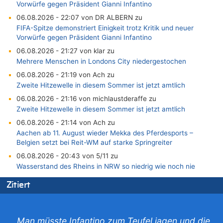
Vorwürfe gegen Präsident Gianni Infantino
06.08.2026 - 22:07 von DR ALBERN zu
FIFA-Spitze demonstriert Einigkeit trotz Kritik und neuer
Vorwürfe gegen Präsident Gianni Infantino
06.08.2026 - 21:27 von klar zu
Mehrere Menschen in Londons City niedergestochen
06.08.2026 - 21:19 von Ach zu
Zweite Hitzewelle in diesem Sommer ist jetzt amtlich
06.08.2026 - 21:16 von michlaustderaffe zu
Zweite Hitzewelle in diesem Sommer ist jetzt amtlich
06.08.2026 - 21:14 von Ach zu
Aachen ab 11. August wieder Mekka des Pferdesports –
Belgien setzt bei Reit-WM auf starke Springreiter
06.08.2026 - 20:43 von 5/11 zu
Wasserstand des Rheins in NRW so niedrig wie noch nie
06.08.2026 - 20:35 von Wolfgang2 zu
Zitiert
Zurück an den Rhein: Hendrich wechselt zum 1. FC Köln
06.08.2026 - 20:16 von Panda46 zu
AS Eupen: „Keiner weiß, wohin die Reise geht…“
„Man müsste Infantino zum Teufel jagen und die