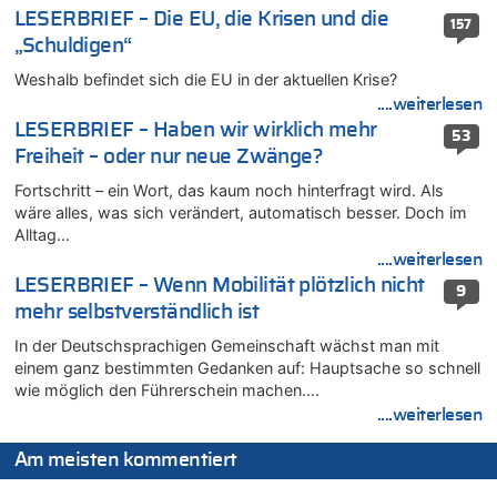
Wasserstand des Rheins in NRW so niedrig wie noch nie
LESERBRIEF – Die EU, die Krisen und die
157
06.08.2026 - 13:27 von Hubert F. zu
„Schuldigen“
Wasserstand des Rheins in NRW so niedrig wie noch nie
Weshalb befindet sich die EU in der aktuellen Krise?
06.08.2026 - 13:20 von Speck für die Mâuse zu
....weiterlesen
FIFA-Spitze demonstriert Einigkeit trotz Kritik und neuer
Vorwürfe gegen Präsident Gianni Infantino
LESERBRIEF – Haben wir wirklich mehr
53
Freiheit – oder nur neue Zwänge?
06.08.2026 - 12:41 von Hugo Egon Bernhard von Sinnen zu
Frau hörte Stimmen aus Haus des verstorbenen Nachbarn
Fortschritt – ein Wort, das kaum noch hinterfragt wird. Als
06.08.2026 - 12:36 von Gärlinde zu
wäre alles, was sich verändert, automatisch besser. Doch im
Alltag…
Aachen ab 11. August wieder Mekka des Pferdesports –
Belgien setzt bei Reit-WM auf starke Springreiter
....weiterlesen
LESERBRIEF – Wenn Mobilität plötzlich nicht
06.08.2026 - 12:26 von Guido Scholzen zu
9
Zweite Hitzewelle in diesem Sommer ist jetzt amtlich
mehr selbstverständlich ist
06.08.2026 - 12:17 von Sparwasser zu
In der Deutschsprachigen Gemeinschaft wächst man mit
Zweite Hitzewelle in diesem Sommer ist jetzt amtlich
einem ganz bestimmten Gedanken auf: Hauptsache so schnell
wie möglich den Führerschein machen….
06.08.2026 - 12:13 von Dax zu
....weiterlesen
Zweite Hitzewelle in diesem Sommer ist jetzt amtlich
06.08.2026 - 12:13 von Heinz F. zu
Am meisten kommentiert
Mehrere Menschen in Londons City niedergestochen