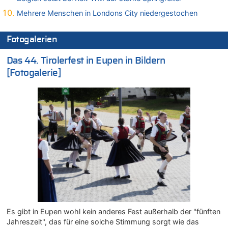
08.08.2026 - 15:19 von Guido Scholzen zu
Mehrere Menschen in Londons City niedergestochen
Leipzig, Mechernich und die Frage: Wer steckt hinter den
Drohnen mit Strengstoff? War es Russland?
Fotogalerien
08.08.2026 - 14:54 von Alfons van Compernolle zu
Belgier knackt Jackpot bei Lotterie EuroMillions und gewinnt
Das 44. Tirolerfest in Eupen in Bildern
mehr als 111 Millionen €
[Fotogalerie]
08.08.2026 - 14:47 von Peer Wermuth zu
Leipzig, Mechernich und die Frage: Wer steckt hinter den
Drohnen mit Strengstoff? War es Russland?
08.08.2026 - 14:29 von Achso Dax zu
In Belgien missachten zwei von drei Autofahrern das
Tempolimit in 30er-Zonen – Untersuchung von Vias
08.08.2026 - 13:23 von Hugo Egon Bernhard von Sinnen zu
Leipzig, Mechernich und die Frage: Wer steckt hinter den
Drohnen mit Strengstoff? War es Russland?
08.08.2026 - 13:03 von WK zu
Kollision zwischen Autofahrer und Radfahrer an RAVeL-Weg
08.08.2026 - 12:56 von WK zu
Es gibt in Eupen wohl kein anderes Fest außerhalb der "fünften
Wasserstand des Rheins in NRW so niedrig wie noch nie
Jahreszeit", das für eine solche Stimmung sorgt wie das
08.08.2026 - 12:29 von WK zu