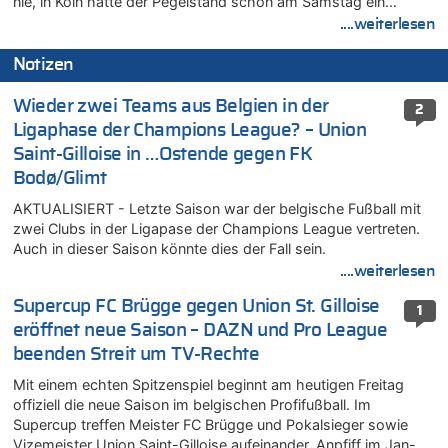
nie, in Köln hatte der Pegelstand schon am Samstag ein…
....weiterlesen
Notizen
Wieder zwei Teams aus Belgien in der
2
Ligaphase der Champions League? – Union
Saint-Gilloise in …Ostende gegen FK
Bodø/Glimt
AKTUALISIERT - Letzte Saison war der belgische Fußball mit
zwei Clubs in der Ligapase der Champions League vertreten.
Auch in dieser Saison könnte dies der Fall sein.
....weiterlesen
Supercup FC Brügge gegen Union St. Gilloise
1
eröffnet neue Saison – DAZN und Pro League
beenden Streit um TV-Rechte
Mit einem echten Spitzenspiel beginnt am heutigen Freitag
offiziell die neue Saison im belgischen Profifußball. Im
Supercup treffen Meister FC Brügge und Pokalsieger sowie
Vizemeister Union Saint-Gilloise aufeinander. Anpfiff im Jan-