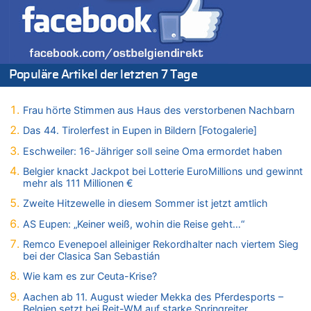
Belgier knackt Jackpot bei Lotterie EuroMillions und gewinnt
mehr als 111 Millionen €
08.08.2026 - 17:46 von Der Alte zu
Belgier knackt Jackpot bei Lotterie EuroMillions und gewinnt
mehr als 111 Millionen €
Populäre Artikel der letzten 7 Tage
08.08.2026 - 17:45 von Der Alte zu
Zwölf Jahre nach Aachener Bankraub: 70-Jähriger gefasst
Frau hörte Stimmen aus Haus des verstorbenen Nachbarn
08.08.2026 - 17:43 von Der Alte zu
Leipzig, Mechernich und die Frage: Wer steckt hinter den
Das 44. Tirolerfest in Eupen in Bildern [Fotogalerie]
Drohnen mit Strengstoff? War es Russland?
Eschweiler: 16-Jähriger soll seine Oma ermordet haben
08.08.2026 - 17:16 von Bingo zu
Belgier knackt Jackpot bei Lotterie EuroMillions und gewinnt
Zweite Hitzewelle in diesem Sommer ist jetzt amtlich
mehr als 111 Millionen €
08.08.2026 - 16:20 von Russentrolle zu
Zweite Hitzewelle in diesem Sommer ist jetzt amtlich
Leipzig, Mechernich und die Frage: Wer steckt hinter den
Drohnen mit Strengstoff? War es Russland?
AS Eupen: „Keiner weiß, wohin die Reise geht…“
08.08.2026 - 15:34 von JoKrings zu
Remco Evenepoel alleiniger Rekordhalter nach viertem Sieg
Leipzig, Mechernich und die Frage: Wer steckt hinter den
bei der Clasica San Sebastián
Drohnen mit Strengstoff? War es Russland?
Wie kam es zur Ceuta-Krise?
08.08.2026 - 15:32 von 5/11 zu
Aachen ab 11. August wieder Mekka des Pferdesports –
Mehrere Menschen in Londons City niedergestochen
Belgien setzt bei Reit-WM auf starke Springreiter