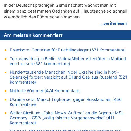
08.08.2026 - 09:20 von Ermitler zu
In der Deutschsprachigen Gemeinschaft wächst man mit
AS Eupen: „Keiner weiß, wohin die Reise geht…“
einem ganz bestimmten Gedanken auf: Hauptsache so schnell
08.08.2026 - 09:02 von Detlef zu
wie möglich den Führerschein machen….
In Belgien missachten zwei von drei Autofahrern das
....weiterlesen
Tempolimit in 30er-Zonen – Untersuchung von Vias
Am meisten kommentiert
08.08.2026 - 08:50 von Mungo zu
Zweite Hitzewelle in diesem Sommer ist jetzt amtlich
Elsenborn: Container für Flüchtlingslager (671 Kommentare)
08.08.2026 - 08:45 von besserwisser zu
Belgier knackt Jackpot bei Lotterie EuroMillions und gewinnt
Terroranschlag in Berlin: Mutmaßlicher Attentäter in Mailand
mehr als 111 Millionen €
erschossen (581 Kommentare)
08.08.2026 - 08:00 von Strolch zu
Hunderttausende Menschen in der Ukraine sind in Not –
AS Eupen: „Keiner weiß, wohin die Reise geht…“
Selenskyj fordert Verzicht auf Öl und Gas aus Russland (521
Kommentare)
08.08.2026 - 05:07 von Marcel Scholzen Eimerscheid zu
In Belgien missachten zwei von drei Autofahrern das
Nathalie Wimmer (474 Kommentare)
Tempolimit in 30er-Zonen – Untersuchung von Vias
Ukraine setzt Marschflugkörper gegen Russland ein (456
08.08.2026 - 02:19 von Peter S. zu
Kommentare)
In Belgien missachten zwei von drei Autofahrern das
Weiter Streit um „Fake-News-Auftrag“ an die Agentur MSL
Tempolimit in 30er-Zonen – Untersuchung von Vias
Germany – CSP: „Völlig falsche Vorgehensweise“ (411
Kommentare)
08.08.2026 - 00:26 von klar zu
Mehrere Menschen in Londons City niedergestochen