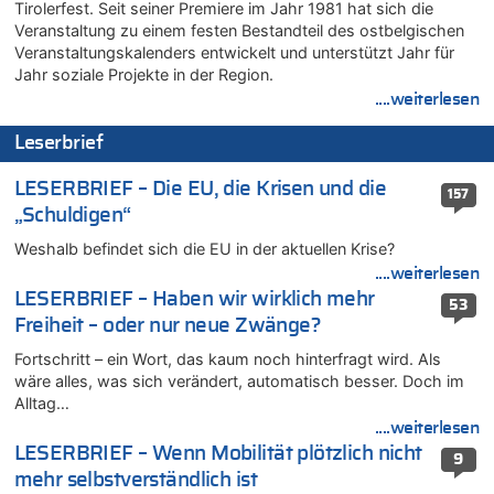
Tirolerfest. Seit seiner Premiere im Jahr 1981 hat sich die
In Belgien missachten zwei von drei Autofahrern das
Veranstaltung zu einem festen Bestandteil des ostbelgischen
Tempolimit in 30er-Zonen – Untersuchung von Vias
Veranstaltungskalenders entwickelt und unterstützt Jahr für
08.08.2026 - 12:01 von Hugo Egon Bernhard von Sinnen zu
Jahr soziale Projekte in der Region.
Zurück an den Rhein: Hendrich wechselt zum 1. FC Köln
....weiterlesen
08.08.2026 - 11:39 von Dax zu
Leserbrief
In Belgien missachten zwei von drei Autofahrern das
Tempolimit in 30er-Zonen – Untersuchung von Vias
LESERBRIEF – Die EU, die Krisen und die
157
08.08.2026 - 11:08 von Hans zu
„Schuldigen“
Aachen ab 11. August wieder Mekka des Pferdesports –
Belgien setzt bei Reit-WM auf starke Springreiter
Weshalb befindet sich die EU in der aktuellen Krise?
08.08.2026 - 10:21 von Hugo Egon Bernhard von Sinnen zu
....weiterlesen
In Belgien missachten zwei von drei Autofahrern das
LESERBRIEF – Haben wir wirklich mehr
53
Tempolimit in 30er-Zonen – Untersuchung von Vias
Freiheit – oder nur neue Zwänge?
08.08.2026 - 10:07 von Hugo Egon Bernhard von Sinnen zu
Fortschritt – ein Wort, das kaum noch hinterfragt wird. Als
Wie kam es zur Ceuta-Krise?
wäre alles, was sich verändert, automatisch besser. Doch im
08.08.2026 - 09:27 von Ermitler zu
Alltag…
Eschweiler: 16-Jähriger soll seine Oma ermordet haben
....weiterlesen
08.08.2026 - 09:24 von Ermitler zu
LESERBRIEF – Wenn Mobilität plötzlich nicht
9
Mehrere Menschen in Londons City niedergestochen
mehr selbstverständlich ist