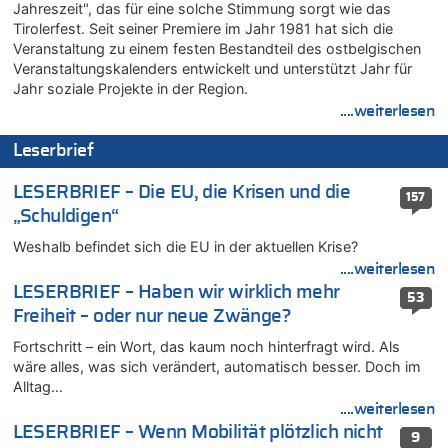
Jahreszeit", das für eine solche Stimmung sorgt wie das
AS Eupen: „Keiner weiß, wohin die Reise geht…“
Tirolerfest. Seit seiner Premiere im Jahr 1981 hat sich die
07.08.2026 - 09:03 von JoKrings zu
Veranstaltung zu einem festen Bestandteil des ostbelgischen
Zweite Hitzewelle in diesem Sommer ist jetzt amtlich
Veranstaltungskalenders entwickelt und unterstützt Jahr für
07.08.2026 - 01:12 von WK zu
Jahr soziale Projekte in der Region.
Warum die Waldbrände in Frankreich und Spanien Rekorde
....weiterlesen
brechen [Fragen & Antworten]
Leserbrief
07.08.2026 - 01:03 von Hugo Egon Bernhard von Sinnen zu
Zweite Hitzewelle in diesem Sommer ist jetzt amtlich
LESERBRIEF – Die EU, die Krisen und die
157
07.08.2026 - 00:50 von WK zu
„Schuldigen“
Wie kam es zur Ceuta-Krise?
Weshalb befindet sich die EU in der aktuellen Krise?
07.08.2026 - 00:06 von 5/11 zu
Mehrere Menschen in Londons City niedergestochen
....weiterlesen
LESERBRIEF – Haben wir wirklich mehr
06.08.2026 - 23:53 von Foto Anneliese zu
53
Freiheit – oder nur neue Zwänge?
Mehrere Menschen in Londons City niedergestochen
06.08.2026 - 23:25 von WK zu
Fortschritt – ein Wort, das kaum noch hinterfragt wird. Als
FIFA-Spitze demonstriert Einigkeit trotz Kritik und neuer
wäre alles, was sich verändert, automatisch besser. Doch im
Vorwürfe gegen Präsident Gianni Infantino
Alltag…
....weiterlesen
06.08.2026 - 22:48 von DG zu
LESERBRIEF – Wenn Mobilität plötzlich nicht
FIFA-Spitze demonstriert Einigkeit trotz Kritik und neuer
9