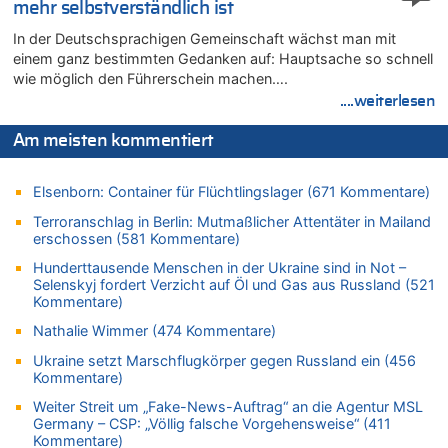
Vorwürfe gegen Präsident Gianni Infantino
mehr selbstverständlich ist
06.08.2026 - 22:07 von DR ALBERN zu
In der Deutschsprachigen Gemeinschaft wächst man mit
FIFA-Spitze demonstriert Einigkeit trotz Kritik und neuer
einem ganz bestimmten Gedanken auf: Hauptsache so schnell
Vorwürfe gegen Präsident Gianni Infantino
wie möglich den Führerschein machen….
06.08.2026 - 21:27 von klar zu
....weiterlesen
Mehrere Menschen in Londons City niedergestochen
Am meisten kommentiert
06.08.2026 - 21:19 von Ach zu
Zweite Hitzewelle in diesem Sommer ist jetzt amtlich
Elsenborn: Container für Flüchtlingslager (671 Kommentare)
06.08.2026 - 21:16 von michlaustderaffe zu
Zweite Hitzewelle in diesem Sommer ist jetzt amtlich
Terroranschlag in Berlin: Mutmaßlicher Attentäter in Mailand
erschossen (581 Kommentare)
06.08.2026 - 21:14 von Ach zu
Aachen ab 11. August wieder Mekka des Pferdesports –
Hunderttausende Menschen in der Ukraine sind in Not –
Belgien setzt bei Reit-WM auf starke Springreiter
Selenskyj fordert Verzicht auf Öl und Gas aus Russland (521
Kommentare)
06.08.2026 - 20:43 von 5/11 zu
Wasserstand des Rheins in NRW so niedrig wie noch nie
Nathalie Wimmer (474 Kommentare)
06.08.2026 - 20:35 von Wolfgang2 zu
Ukraine setzt Marschflugkörper gegen Russland ein (456
Zurück an den Rhein: Hendrich wechselt zum 1. FC Köln
Kommentare)
06.08.2026 - 20:16 von Panda46 zu
Weiter Streit um „Fake-News-Auftrag“ an die Agentur MSL
Germany – CSP: „Völlig falsche Vorgehensweise“ (411
AS Eupen: „Keiner weiß, wohin die Reise geht…“
Kommentare)