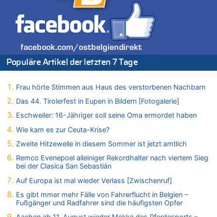
07.08.2026 - 13:04 von Kein Raser zu
In Belgien missachten zwei von drei Autofahrern das
Tempolimit in 30er-Zonen – Untersuchung von Vias
07.08.2026 - 13:01 von Experten? zu
In Belgien missachten zwei von drei Autofahrern das
Populäre Artikel der letzten 7 Tage
Tempolimit in 30er-Zonen – Untersuchung von Vias
07.08.2026 - 12:43 von JoKrings zu
Zweite Hitzewelle in diesem Sommer ist jetzt amtlich
Frau hörte Stimmen aus Haus des verstorbenen Nachbarn
07.08.2026 - 12:31 von Fassungslos zu
Das 44. Tirolerfest in Eupen in Bildern [Fotogalerie]
In Belgien missachten zwei von drei Autofahrern das
Eschweiler: 16-Jähriger soll seine Oma ermordet haben
Tempolimit in 30er-Zonen – Untersuchung von Vias
Wie kam es zur Ceuta-Krise?
07.08.2026 - 11:31 von Zuhörer zu
In Belgien missachten zwei von drei Autofahrern das
Zweite Hitzewelle in diesem Sommer ist jetzt amtlich
Tempolimit in 30er-Zonen – Untersuchung von Vias
Remco Evenepoel alleiniger Rekordhalter nach viertem Sieg
07.08.2026 - 11:23 von Dax zu
bei der Clasica San Sebastián
In Belgien missachten zwei von drei Autofahrern das
Auf Europa ist mal wieder Verlass [Zwischenruf]
Tempolimit in 30er-Zonen – Untersuchung von Vias
Es gibt mmer mehr Fälle von Fahrerflucht in Belgien –
07.08.2026 - 11:20 von JoKrings zu
Fußgänger und Radfahrer sind die häufigsten Opfer
In Belgien missachten zwei von drei Autofahrern das
Tempolimit in 30er-Zonen – Untersuchung von Vias
Aachen ab 11. August wieder Mekka des Pferdesports –