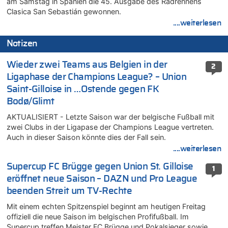
am Samstag in Spanien die 45. Ausgabe des Radrennens
Clasica San Sebastián gewonnen.
....weiterlesen
Notizen
Wieder zwei Teams aus Belgien in der
2
Ligaphase der Champions League? – Union
Saint-Gilloise in …Ostende gegen FK
Bodø/Glimt
AKTUALISIERT - Letzte Saison war der belgische Fußball mit
zwei Clubs in der Ligapase der Champions League vertreten.
Auch in dieser Saison könnte dies der Fall sein.
....weiterlesen
Supercup FC Brügge gegen Union St. Gilloise
1
eröffnet neue Saison – DAZN und Pro League
beenden Streit um TV-Rechte
Mit einem echten Spitzenspiel beginnt am heutigen Freitag
offiziell die neue Saison im belgischen Profifußball. Im
Supercup treffen Meister FC Brügge und Pokalsieger sowie