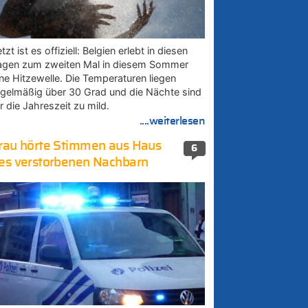
tzt ist es offiziell: Belgien erlebt in diesen
agen zum zweiten Mal in diesem Sommer
ine Hitzewelle. Die Temperaturen liegen
egelmäßig über 30 Grad und die Nächte sind
r die Jahreszeit zu mild.
....weiterlesen
rau hörte Stimmen aus Haus
6
es verstorbenen Nachbarn