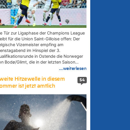
ie Tür zur Ligaphase der Champions League
eibt für die Union Saint-Gilloise offen: Der
elgische Vizemeister empfing am
ienstagabend im Hinspiel der 3.
ualifikationsrunde in Ostende die Norweger
on Bodø/Glimt, die in der letzten Saison…
....weiterlesen
weite Hitzewelle in diesem
54
ommer ist jetzt amtlich