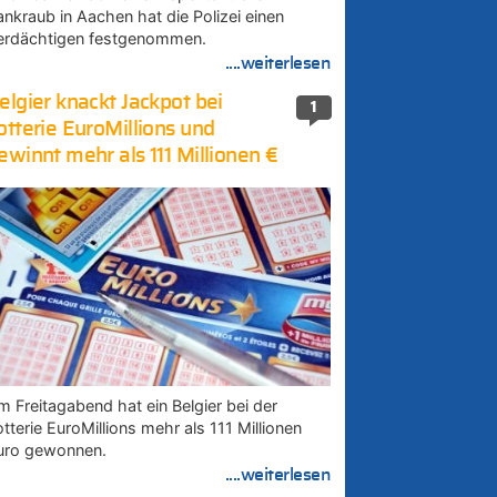
ankraub in Aachen hat die Polizei einen
erdächtigen festgenommen.
....weiterlesen
elgier knackt Jackpot bei
1
otterie EuroMillions und
ewinnt mehr als 111 Millionen €
m Freitagabend hat ein Belgier bei der
tterie EuroMillions mehr als 111 Millionen
uro gewonnen.
....weiterlesen