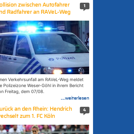
ollision zwischen Autofahrer
1
nd Radfahrer an RAVeL-Weg
inen Verkehrsunfall am RAVeL-Weg meldet
ie Polizeizone Weser-Göhl in ihrem Bericht
on Freitag, dem 07/08.
....weiterlesen
urück an den Rhein: Hendrich
4
echselt zum 1. FC Köln