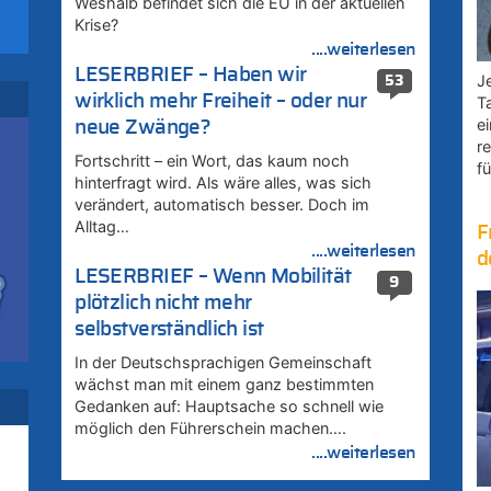
Weshalb befindet sich die EU in der aktuellen
–
Krise?
....weiterlesen
LESERBRIEF – Haben wir
Je
53
wirklich mehr Freiheit – oder nur
T
e
neue Zwänge?
r
Fortschritt – ein Wort, das kaum noch
fü
hinterfragt wird. Als wäre alles, was sich
uf
verändert, automatisch besser. Doch im
Alltag…
F
....weiterlesen
d
LESERBRIEF – Wenn Mobilität
9
:
plötzlich nicht mehr
selbstverständlich ist
In der Deutschsprachigen Gemeinschaft
uf
wächst man mit einem ganz bestimmten
Gedanken auf: Hauptsache so schnell wie
möglich den Führerschein machen….
u
....weiterlesen
zt