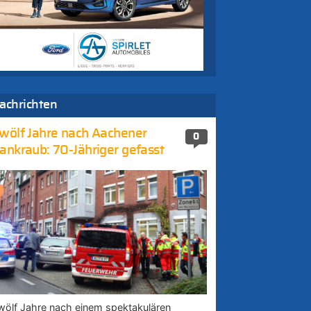
achrichten
wölf Jahre nach Aachener
0
ankraub: 70-Jähriger gefasst
wölf Jahre nach einem spektakulären