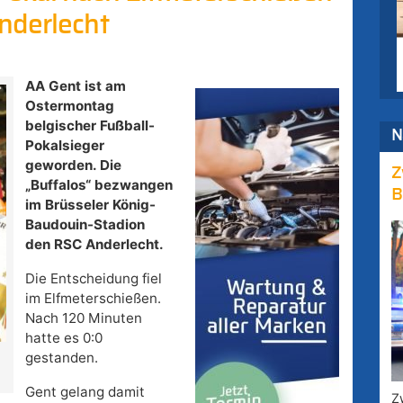
nderlecht
AA Gent ist am
Ostermontag
belgischer Fußball-
N
Pokalsieger
geworden. Die
Z
„Buffalos“ bezwangen
B
im Brüsseler König-
Baudouin-Stadion
den RSC Anderlecht.
Die Entscheidung fiel
im Elfmeterschießen.
Nach 120 Minuten
hatte es 0:0
gestanden.
Gent gelang damit
Z