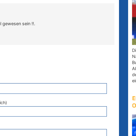
l gewesen sein !!.
D
Na
B
A
d
e
E
ich)
O