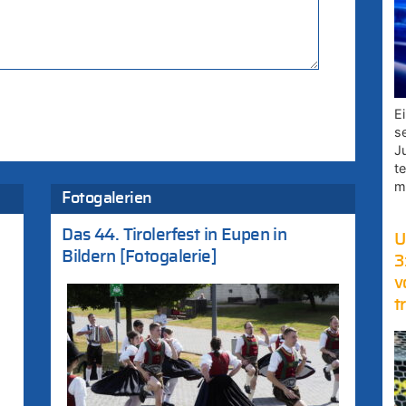
E
s
J
t
m
Fotogalerien
Das 44. Tirolerfest in Eupen in
U
Bildern [Fotogalerie]
3
v
t