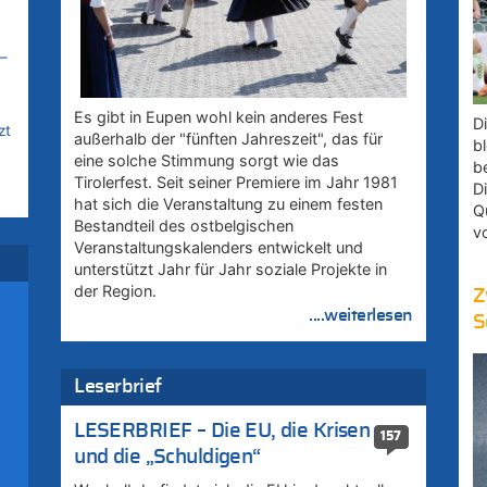
–
Es gibt in Eupen wohl kein anderes Fest
D
zt
außerhalb der "fünften Jahreszeit", das für
bl
eine solche Stimmung sorgt wie das
b
Tirolerfest. Seit seiner Premiere im Jahr 1981
D
hat sich die Veranstaltung zu einem festen
Q
Bestandteil des ostbelgischen
v
Veranstaltungskalenders entwickelt und
unterstützt Jahr für Jahr soziale Projekte in
der Region.
Z
....weiterlesen
S
Leserbrief
–
LESERBRIEF – Die EU, die Krisen
157
und die „Schuldigen“