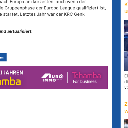
nach Europa am kürzesten, auch wenn der
K
die Gruppenphase der Europa League qualifiziert ist,
u
de startet. Letztes Jahr war der KRC Genk
nd aktualisiert.
en
E
d
v
Z
w