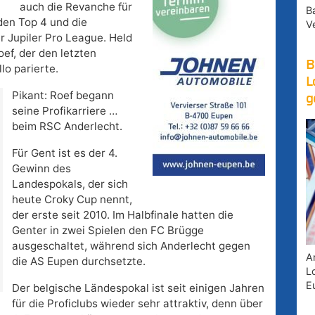
auch die Revanche für
B
den Top 4 und die
V
 Jupiler Pro League. Held
ef, der den letzten
B
lo parierte.
L
Pikant: Roef begann
g
seine Profikarriere …
beim RSC Anderlecht.
Für Gent ist es der 4.
Gewinn des
Landespokals, der sich
heute Croky Cup nennt,
der erste seit 2010. Im Halbfinale hatten die
Genter in zwei Spielen den FC Brügge
ausgeschaltet, während sich Anderlecht gegen
A
die AS Eupen durchsetzte.
Lo
E
Der belgische Ländespokal ist seit einigen Jahren
für die Proficlubs wieder sehr attraktiv, denn über