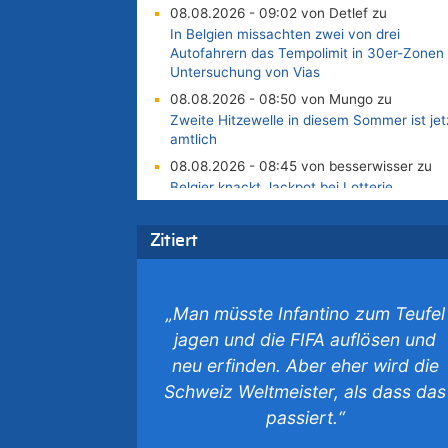
08.08.2026 - 09:02 von Detlef zu
In Belgien missachten zwei von drei
Autofahrern das Tempolimit in 30er-Zonen 
Untersuchung von Vias
08.08.2026 - 08:50 von Mungo zu
Zweite Hitzewelle in diesem Sommer ist jet
amtlich
08.08.2026 - 08:45 von besserwisser zu
Belgier knackt Jackpot bei Lotterie
EuroMillions und gewinnt mehr als 111
Millionen €
Zitiert
08.08.2026 - 08:00 von Strolch zu
AS Eupen: „Keiner weiß, wohin die Reise
geht…“
„Man müsste Infantino zum Teufel
08.08.2026 - 05:07 von Marcel Scholzen
jagen und die FIFA auflösen und
Eimerscheid zu
neu erfinden. Aber eher wird die
In Belgien missachten zwei von drei
Autofahrern das Tempolimit in 30er-Zonen 
Schweiz Weltmeister, als dass das
Untersuchung von Vias
passiert.“
08.08.2026 - 02:19 von Peter S. zu